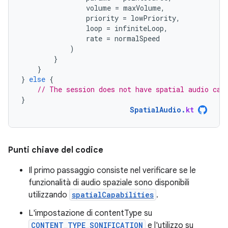
volume
=
maxVolume
,
priority
=
lowPriority
,
loop
=
infiniteLoop
,
rate
=
normalSpeed
)
}
}
}
else
{
// The session does not have spatial audio cap
}
SpatialAudio
.
kt
Punti chiave del codice
Il primo passaggio consiste nel verificare se le
funzionalità di audio spaziale sono disponibili
utilizzando
spatialCapabilities
.
L'impostazione di contentType su
CONTENT_TYPE_SONIFICATION
e l'utilizzo su