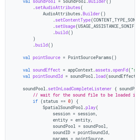
val
soundPool
=
SoundPool
.
Builder
()
.
setAudioAttributes
(
AudioAttributes
.
Builder
()
.
setContentType
(
CONTENT_TYPE_SONI
.
setUsage
(
USAGE_ASSISTANCE_SONIFIC
.
build
()
)
.
build
()
val
pointSource
=
PointSourceParams
()
val
soundEffect
=
appContext
.
assets
.
openFd
(
"so
val
pointSoundId
=
soundPool
.
load
(
soundEffect
,
soundPool
.
setOnLoadCompleteListener
{
soundPoo
// wait for the sound file to be loaded in
if
(
status
==
0
)
{
SpatialSoundPool
.
play
(
session
=
session
,
entity
=
entity
,
soundPool
=
soundPool
,
soundID
=
pointSoundId
,
params
=
pointSource
,