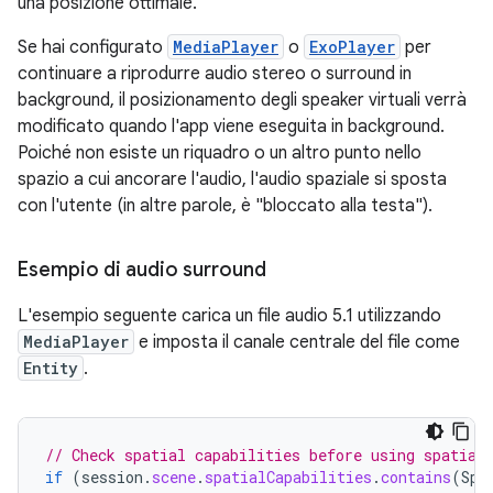
una posizione ottimale.
Se hai configurato
MediaPlayer
o
ExoPlayer
per
continuare a riprodurre audio stereo o surround in
background, il posizionamento degli speaker virtuali verrà
modificato quando l'app viene eseguita in background.
Poiché non esiste un riquadro o un altro punto nello
spazio a cui ancorare l'audio, l'audio spaziale si sposta
con l'utente (in altre parole, è "bloccato alla testa").
Esempio di audio surround
L'esempio seguente carica un file audio 5.1 utilizzando
MediaPlayer
e imposta il canale centrale del file come
Entity
.
// Check spatial capabilities before using spatial
if
(
session
.
scene
.
spatialCapabilities
.
contains
(
Spa