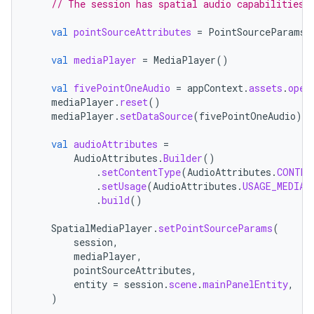
// The session has spatial audio capabilities
val
pointSourceAttributes
=
PointSourceParams
(
val
mediaPlayer
=
MediaPlayer
()
val
fivePointOneAudio
=
appContext
.
assets
.
open
mediaPlayer
.
reset
()
mediaPlayer
.
setDataSource
(
fivePointOneAudio
)
val
audioAttributes
=
AudioAttributes
.
Builder
()
.
setContentType
(
AudioAttributes
.
CONTEN
.
setUsage
(
AudioAttributes
.
USAGE_MEDIA
)
.
build
()
SpatialMediaPlayer
.
setPointSourceParams
(
session
,
mediaPlayer
,
pointSourceAttributes
,
entity
=
session
.
scene
.
mainPanelEntity
,
)