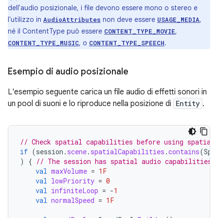
dell'audio posizionale, i file devono essere mono o stereo e
l'utilizzo in
non deve essere
,
AudioAttributes
USAGE_MEDIA
né il ContentType può essere
,
CONTENT_TYPE_MOVIE
, o
.
CONTENT_TYPE_MUSIC
CONTENT_TYPE_SPEECH
Esempio di audio posizionale
L'esempio seguente carica un file audio di effetti sonori in
un pool di suoni e lo riproduce nella posizione di
Entity
.
// Check spatial capabilities before using spatial
if
(
session
.
scene
.
spatialCapabilities
.
contains
(
Spa
)
{
// The session has spatial audio capabilities
val
maxVolume
=
1F
val
lowPriority
=
0
val
infiniteLoop
=
-
1
val
normalSpeed
=
1F