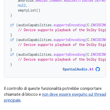
androidx
.
media3
.
common
.
AudioAttributes
.
DEFAULT
null
,
emptyList
()
)
if
(
audioCapabilities
.
supportsEncoding
(
C
.
ENCODING_
// Device supports playback of the Dolby Digit
}
if
(
audioCapabilities
.
supportsEncoding
(
C
.
ENCODING_
// Device supports playback of the Dolby Digit
}
if
(
audioCapabilities
.
supportsEncoding
(
C
.
ENCODING_
// Device supports playback of the Dolby Digit
}
SpatialAudio
.
kt
Il controllo di queste funzionalità potrebbe comportare
chiamate di blocco e
non deve essere eseguito sul thread
principale
.