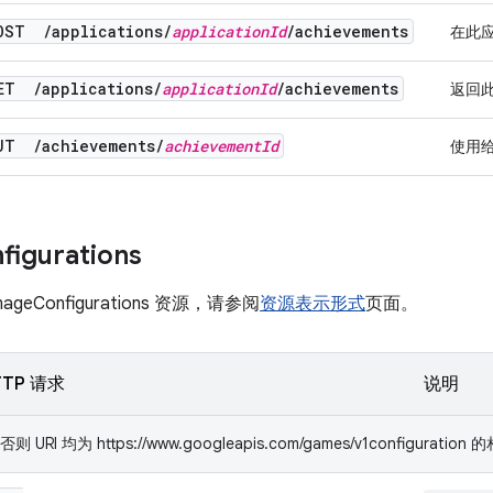
OST
/
applications
/
application
Id
/
achievements
在此
GET
/
applications
/
application
Id
/
achievements
返回
PUT
/
achievements
/
achievement
Id
使用给
figurations
geConfigurations 资源，请参阅
资源表示形式
页面。
TTP 请求
说明
RI 均为 https://www.googleapis.com/games/v1configuration