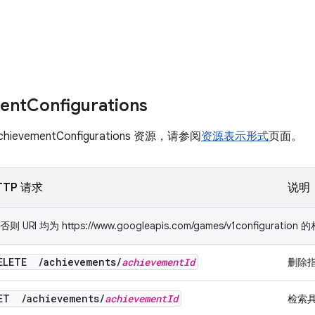
ent
Configurations
evementConfigurations 资源，请参阅
资源表示形式
页面。
TTP 请求
说明
RI 均为 https://www.googleapis.com/games/v1configuration
ELETE
/
achievements
/
achievement
Id
删除指
GET
/
achievements
/
achievement
Id
检索具