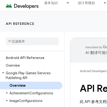
基本知识
设计和规划
API REFERENCE
AI 翻译可
Android API Reference
Overview
Android Developer
Google Play Games Services
Publishing API
API R
Overview
Achievement
Configurations
Image
Configurations
此 API 参