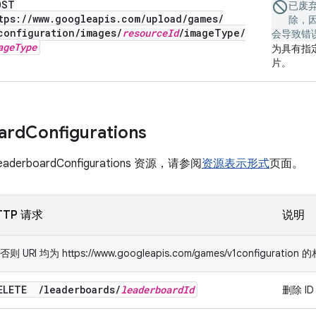
OST
已废
tps:
/
/
www
.
googleapis
.
com
/
upload
/
games
/
除，因
configuration
/
images
/
resource
Id
/
image
Type
/
会导致错
age
Type
为具有指定
片。
ard
Configurations
erboardConfigurations 资源，请参阅
资源表示形式
页面。
TTP 请求
说明
RI 均为 https://www.googleapis.com/games/v1configuration
ELETE
/
leaderboards
/
leaderboard
Id
删除 I