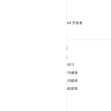
微信
在微信中关注 Android 开发者
关于 ANDROID
发现
Android
游戏
适用于企业的 Android
机器学习
安全
健康与健身
源代码
相机与媒体
新闻
隐私权政策
博客
5G
播客