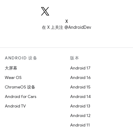
X
在 X 上关注 @AndroidDev
ANDROID 设备
版本
大屏幕
Android 17
Wear OS
Android 16
ChromeOS 设备
Android 15
Android for Cars
Android 14
Android TV
Android 13
Android 12
Android 11