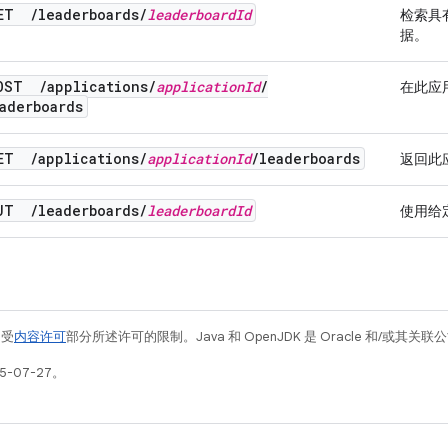
GET
/
leaderboards
/
leaderboard
Id
检索具
据。
OST
/
applications
/
application
Id
/
在此应
aderboards
GET
/
applications
/
application
Id
/
leaderboards
返回此
PUT
/
leaderboards
/
leaderboard
Id
使用给
例受
内容许可
部分所述许可的限制。Java 和 OpenJDK 是 Oracle 和/或其
5-07-27。