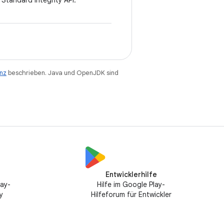
Standard Integrity API.
enz
beschrieben. Java und OpenJDK sind
Entwicklerhilfe
lay-
Hilfe im Google Play-
y
Hilfeforum für Entwickler