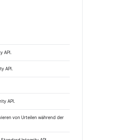
y API.
ty API.
ity API.
ieren von Urteilen während der