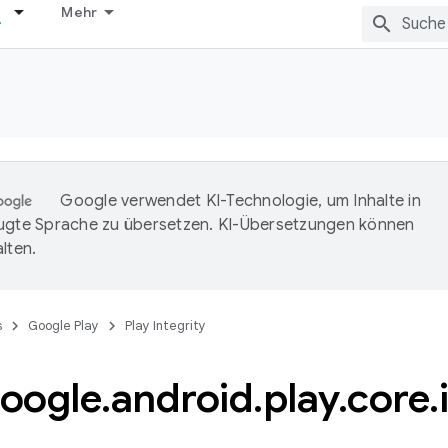
Mehr
Google verwendet KI-Technologie, um Inhalte in
ugte Sprache zu übersetzen. KI-Übersetzungen können
lten.
s
Google Play
Play Integrity
oogle
.
android
.
play
.
core
.
l