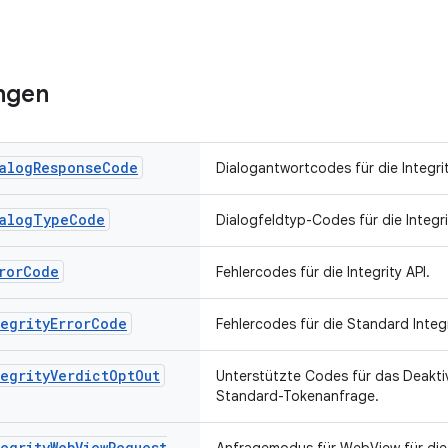
ngen
alog
Response
Code
Dialogantwortcodes für die Integrit
alog
Type
Code
Dialogfeldtyp-Codes für die Integri
ror
Code
Fehlercodes für die Integrity API.
egrity
Error
Code
Fehlercodes für die Standard Integr
egrity
Verdict
Opt
Out
Unterstützte Codes für das Deaktiv
Standard-Tokenanfrage.
egrity
Web
View
Request