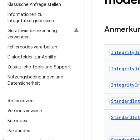
Klassische Anfrage stellen
Informationen zu
Integritätsergebnissen
Anmerku
Gerätewiedererkennung
verwenden
Fehlercodes verarbeiten
Integrity
Di
Dialogfelder zur Abhilfe
Zusätzliche Tools und Support
Integrity
Di
Nutzungsbedingungen und
Datensicherheit
Integrity
Er
Referenzen
Standard
Int
Versionshinweise
Standard
Int
Kursindex
Paketindex
Standard
Int