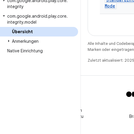
com
.
google
.
android
.
play
.
core
.
Mode
integrity
com
.
google
.
android
.
play
.
core
.
integrity
.
model
Übersicht
Anmerkungen
Alle Inhalte und Codebeis
Marken oder eingetragene
Native Einrichtung
Zuletzt aktualisiert: 202
X
Folge @GooglePlayBiz, um
Neuigkeiten und Support zu
Br
erhalten