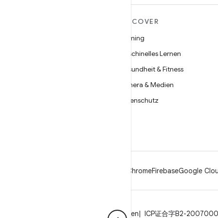
MEHR ZU ANDROID
DISCOVER
Android
Gaming
Android für Unternehmen
Maschinelles Lernen
Datensicherheit
Gesundheit & Fitness
Open Source
Kamera & Medien
Neuigkeiten
Datenschutz
Blog
5G
Podcasts
Android
Chrome
Firebase
Google Clou
Datenschutz
Lizenz
Markenrichtlinien
ICP证合字B2-200700