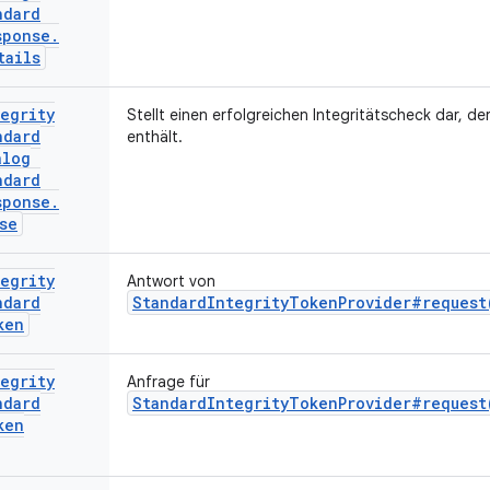
ndard
sponse
.
tails
egrity
Stellt einen erfolgreichen Integritätscheck dar, de
ndard
enthält.
alog
ndard
sponse
.
se
egrity
Antwort von
ndard
StandardIntegrityTokenProvider#request
ken
egrity
Anfrage für
ndard
StandardIntegrityTokenProvider#request
ken