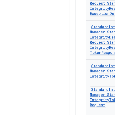
Request
.
Sta
Integrity
Re
Exception
De
Standard
Int
Manager
.
Sta
Integrity
Di
Request
.
Sta
Integrity
Re
Token
Respon
Standard
Int
Manager
.
Sta
Integrity
To
Standard
Int
Manager
.
Sta
Integrity
To
Request