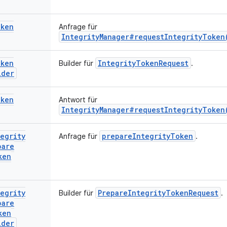
ken
Anfrage für
IntegrityManager#requestIntegrityToken
ken
IntegrityTokenRequest
Builder für
.
lder
ken
Antwort für
IntegrityManager#requestIntegrityToken
egrity
prepareIntegrityToken
Anfrage für
.
pare
ken
egrity
PrepareIntegrityTokenRequest
Builder für
.
pare
ken
lder