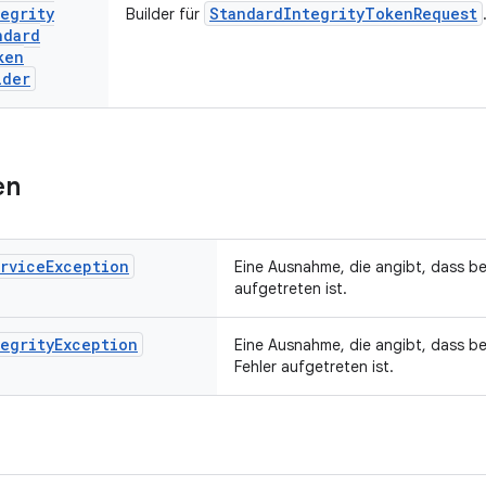
egrity
StandardIntegrityTokenRequest
Builder für
ndard
ken
lder
en
rvice
Exception
Eine Ausnahme, die angibt, dass bei 
aufgetreten ist.
egrity
Exception
Eine Ausnahme, die angibt, dass bei
Fehler aufgetreten ist.