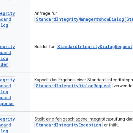
egrity
Anfrage für
ndard
StandardIntegrityManager#showDialog(St
alog
egrity
StandardIntegrityDialogRequest
Builder für
ndard
alog
lder
egrity
Kapselt das Ergebnis einer Standard-Integritätspr
ndard
StandardIntegrityDialogRequest
verwendet
alog
ndard
sponse
egrity
Stellt eine fehlgeschlagene Integritätsprüfung dar,
ndard
StandardIntegrityException
enthält.
alog