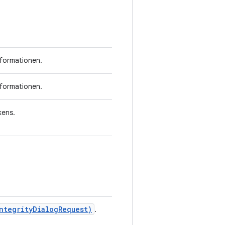
nformationen.
nformationen.
kens.
ntegrityDialogRequest)
.