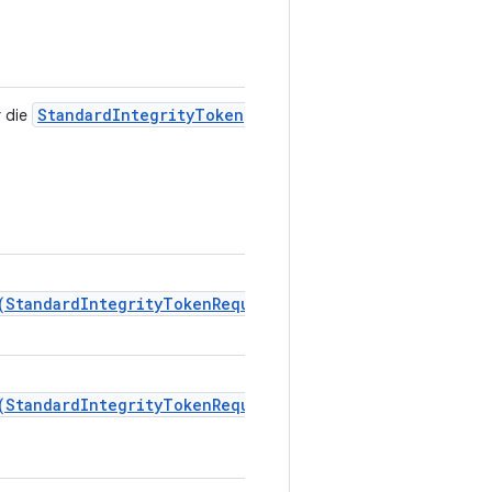
StandardIntegrityToken
r die
(StandardIntegrityTokenRequest)
.
(StandardIntegrityTokenRequest)
.