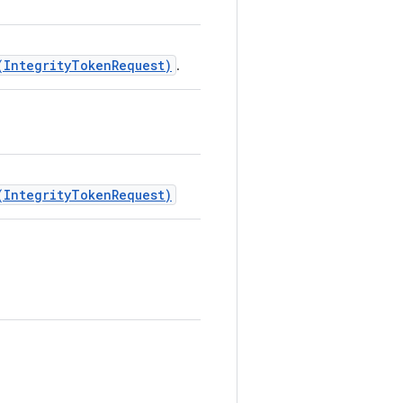
(IntegrityTokenRequest)
.
(IntegrityTokenRequest)