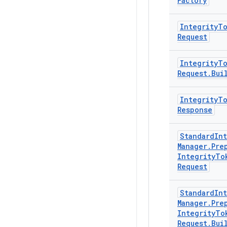
Factory
Integrity
To
Request
Integrity
To
Request
.
Bui
Integrity
To
Response
Standard
Int
Manager
.
Pre
Integrity
To
Request
Standard
Int
Manager
.
Pre
Integrity
To
Request
.
Bui