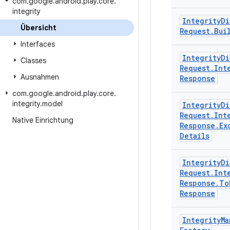
com
.
google
.
android
.
play
.
core
.
integrity
Integrity
Di
Übersicht
Request
.
Bui
Interfaces
Integrity
Di
Classes
Request
.
Int
Ausnahmen
Response
com
.
google
.
android
.
play
.
core
.
integrity
.
model
Integrity
Di
Request
.
Int
Native Einrichtung
Response
.
Ex
Details
Integrity
Di
Request
.
Int
Response
.
To
Response
Integrity
Ma