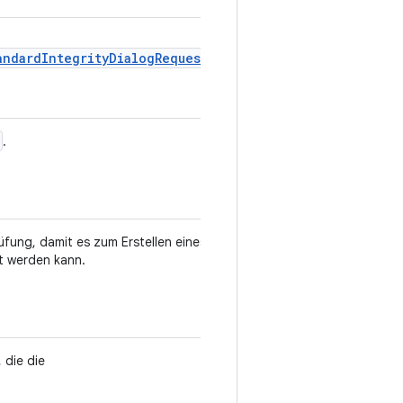
andardIntegrityDialogRequest)
.
.
üfung, damit es zum Erstellen eines
 werden kann.
 die die