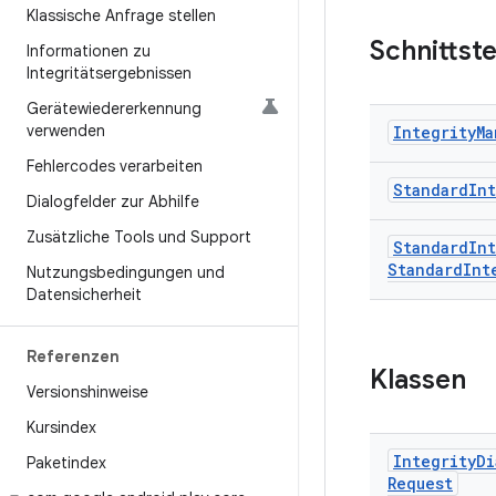
Klassische Anfrage stellen
Schnittste
Informationen zu
Integritätsergebnissen
Gerätewiedererkennung
verwenden
Integrity
Ma
Fehlercodes verarbeiten
Standard
Int
Dialogfelder zur Abhilfe
Zusätzliche Tools und Support
Standard
Int
Standard
Int
Nutzungsbedingungen und
Datensicherheit
Referenzen
Klassen
Versionshinweise
Kursindex
Integrity
Di
Paketindex
Request