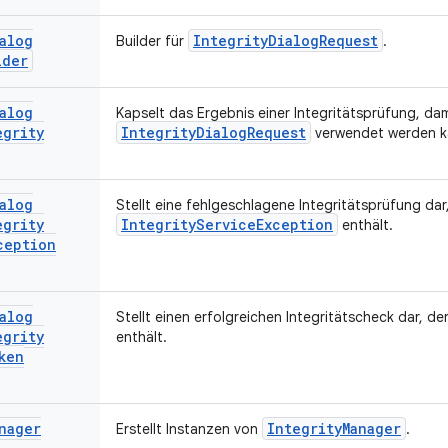
alog
IntegrityDialogRequest
Builder für
.
lder
alog
Kapselt das Ergebnis einer Integritätsprüfung, dam
egrity
IntegrityDialogRequest
verwendet werden k
alog
Stellt eine fehlgeschlagene Integritätsprüfung dar,
egrity
IntegrityServiceException
enthält.
ception
alog
Stellt einen erfolgreichen Integritätscheck dar, de
egrity
enthält.
ken
nager
IntegrityManager
Erstellt Instanzen von
.