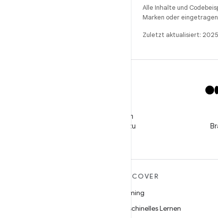
Alle Inhalte und Codebeis
Marken oder eingetragene
Zuletzt aktualisiert: 202
X
Folge @GooglePlayBiz, um
Neuigkeiten und Support zu
Br
erhalten
MEHR ZU ANDROID
DISCOVER
Android
Gaming
Android für Unternehmen
Maschinelles Lernen