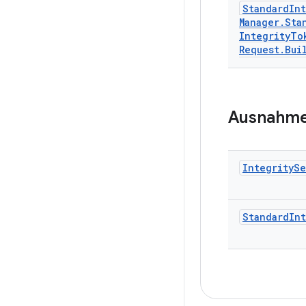
Standard
Int
Manager
.
Sta
Integrity
To
Request
.
Bui
Ausnahm
Integrity
Se
Standard
Int