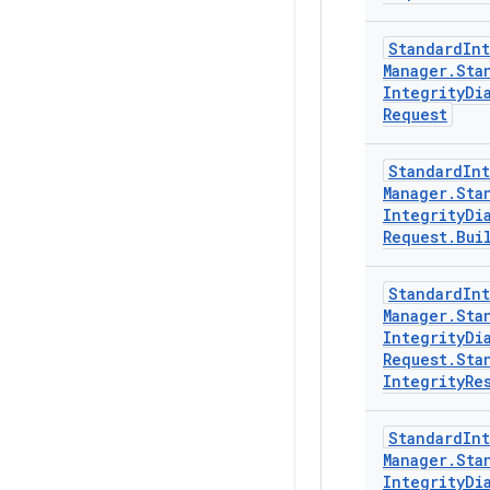
Standard
Int
Manager
.
Sta
Integrity
Di
Request
Standard
Int
Manager
.
Sta
Integrity
Di
Request
.
Bui
Standard
Int
Manager
.
Sta
Integrity
Di
Request
.
Sta
Integrity
Re
Standard
Int
Manager
.
Sta
Integrity
Di