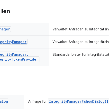
llen
nager
Verwaltet Anfragen zu Integritätsi
egrity
Manager
Verwaltet Anfragen zu Integritätsi
egrity
Manager
.
Standardanbieter für Integritätsto
egrity
Token
Provider
alog
IntegrityManager#showDialog(I
Anfrage für