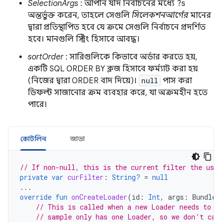
SelectionArgs
: আপনি যদি নির্বাচনের মধ্যে ?s
অন্তর্ভুক্ত করেন, তাহলে সেগুলি
সিলেকশনআর্গের
মানের
দ্বারা প্রতিস্থাপিত হবে যে ক্রমে সেগুলি নির্বাচনে প্রদর্শিত
হবে। মানগুলি স্ট্রিং হিসাবে আবদ্ধ।
sortOrder
: সারিগুলিকে কিভাবে অর্ডার করতে হয়,
একটি SQL ORDER BY ক্লজ হিসাবে ফর্ম্যাট করা হয়
(নিজের দ্বারা ORDER বাদ দিয়ে)।
null
পাস করা
ডিফল্ট সাজানোর ক্রম ব্যবহার করে, যা অক্রমহীন হতে
পারে।
কোটলিন
জাভা
// If non-null, this is the current filter the user
private
var
curFilter
:
String?
=
null
...
override
fun
onCreateLoader
(
id
:
Int
,
args
:
Bundle?
// This is called when a new Loader needs to b
// sample only has one Loader, so we don't car