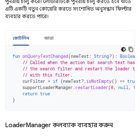
পুনরায় চালু করে। লোডারটিকে পুনরায় চালু করতে হবে যাতে
এটি একটি নতুন কোয়েরি করতে সংশোধিত অনুসন্ধান ফিল্টার
ব্যবহার করতে পারে।
কোটলিন
জাভা
fun
onQueryTextChanged
(
newText
:
String?
):
Boolean
// Called when the action bar search text has c
// the search filter and restart the loader to 
// with this filter.
curFilter
=
if
(
newText
?.
isNotEmpty
()
==
true
)
supportLoaderManager
.
restartLoader
(
0
,
null
,
th
return
true
}
Loader
Manager কলব্যাক ব্যবহার করুন