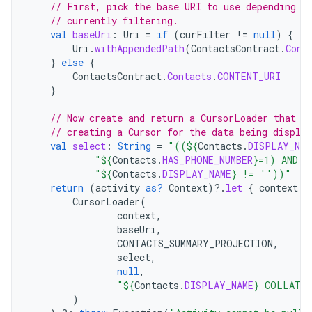
// First, pick the base URI to use depending o
// currently filtering.
val
baseUri
:
Uri
=
if
(
curFilter
!=
null
)
{
Uri
.
withAppendedPath
(
ContactsContract
.
Cont
}
else
{
ContactsContract
.
Contacts
.
CONTENT_URI
}
// Now create and return a CursorLoader that w
// creating a Cursor for the data being display
val
select
:
String
=
"((
${
Contacts
.
DISPLAY_NAM
"
${
Contacts
.
HAS_PHONE_NUMBER
}
=1) AND (
"
${
Contacts
.
DISPLAY_NAME
}
 != ''))"
return
(
activity
as?
Context
)
?.
let
{
context
-
CursorLoader
(
context
,
baseUri
,
CONTACTS_SUMMARY_PROJECTION
,
select
,
null
,
"
${
Contacts
.
DISPLAY_NAME
}
 COLLATE 
)