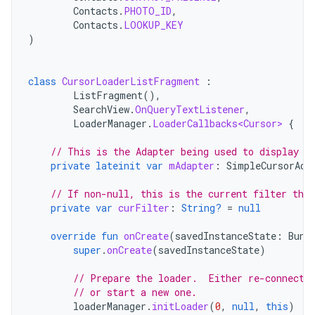
Contacts
.
PHOTO_ID
,
Contacts
.
LOOKUP_KEY
)
class
CursorLoaderListFragment
:
ListFragment
(),
SearchView
.
OnQueryTextListener
,
LoaderManager
.
LoaderCallbacks<Cursor>
{
// This is the Adapter being used to display t
private
lateinit
var
mAdapter
:
SimpleCursorAda
// If non-null, this is the current filter the 
private
var
curFilter
:
String?
=
null
override
fun
onCreate
(
savedInstanceState
:
Bund
super
.
onCreate
(
savedInstanceState
)
// Prepare the loader.  Either re-connect 
// or start a new one.
loaderManager
.
initLoader
(
0
,
null
,
this
)