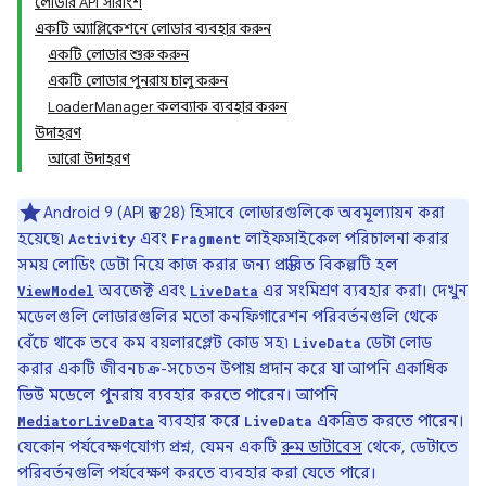
লোডার API সারাংশ
একটি অ্যাপ্লিকেশনে লোডার ব্যবহার করুন
একটি লোডার শুরু করুন
একটি লোডার পুনরায় চালু করুন
LoaderManager কলব্যাক ব্যবহার করুন
উদাহরণ
আরো উদাহরণ
Android 9 (API স্তর 28) হিসাবে লোডারগুলিকে অবমূল্যায়ন করা
হয়েছে৷
এবং
লাইফসাইকেল পরিচালনা করার
Activity
Fragment
সময় লোডিং ডেটা নিয়ে কাজ করার জন্য প্রস্তাবিত বিকল্পটি হল
অবজেক্ট এবং
এর সংমিশ্রণ ব্যবহার করা। দেখুন
ViewModel
LiveData
মডেলগুলি লোডারগুলির মতো কনফিগারেশন পরিবর্তনগুলি থেকে
বেঁচে থাকে তবে কম বয়লারপ্লেট কোড সহ৷
ডেটা লোড
LiveData
করার একটি জীবনচক্র-সচেতন উপায় প্রদান করে যা আপনি একাধিক
ভিউ মডেলে পুনরায় ব্যবহার করতে পারেন। আপনি
ব্যবহার করে
একত্রিত করতে পারেন।
MediatorLiveData
LiveData
যেকোন পর্যবেক্ষণযোগ্য প্রশ্ন, যেমন একটি
রুম ডাটাবেস
থেকে, ডেটাতে
পরিবর্তনগুলি পর্যবেক্ষণ করতে ব্যবহার করা যেতে পারে।