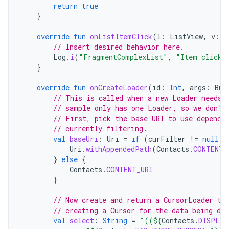
return
true
}
override
fun
onListItemClick
(
l
:
ListView
,
v
:
V
// Insert desired behavior here.
Log
.
i
(
"FragmentComplexList"
,
"Item clicke
}
override
fun
onCreateLoader
(
id
:
Int
,
args
:
Bun
// This is called when a new Loader needs 
// sample only has one Loader, so we don't
// First, pick the base URI to use dependi
// currently filtering.
val
baseUri
:
Uri
=
if
(
curFilter
!=
null
)
Uri
.
withAppendedPath
(
Contacts
.
CONTENT_
}
else
{
Contacts
.
CONTENT_URI
}
// Now create and return a CursorLoader th
// creating a Cursor for the data being dis
val
select
:
String
=
"((
${
Contacts
.
DISPLAY