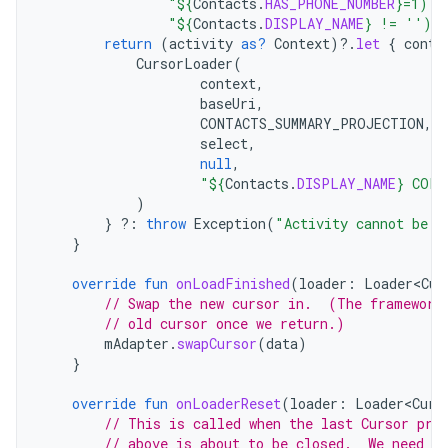
"
${
Contacts
.
HAS_PHONE_NUMBER
}
=1) A
"
${
Contacts
.
DISPLAY_NAME
}
 != ''))
return
(
activity
as?
Context
)
?.
let
{
conte
CursorLoader
(
context
,
baseUri
,
CONTACTS_SUMMARY_PROJECTION
,
select
,
null
,
"
${
Contacts
.
DISPLAY_NAME
}
 COLL
)
}
?:
throw
Exception
(
"Activity cannot be n
}
override
fun
onLoadFinished
(
loader
:
Loader<Cur
// Swap the new cursor in.  (The framework
// old cursor once we return.)
mAdapter
.
swapCursor
(
data
)
}
override
fun
onLoaderReset
(
loader
:
Loader<Curs
// This is called when the last Cursor pro
// above is about to be closed.  We need t