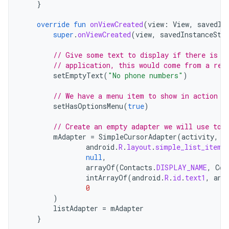
}
override
fun
onViewCreated
(
view
:
View
,
savedIn
super
.
onViewCreated
(
view
,
savedInstanceSta
// Give some text to display if there is n
// application, this would come from a res
setEmptyText
(
"No phone numbers"
)
// We have a menu item to show in action b
setHasOptionsMenu
(
true
)
// Create an empty adapter we will use to 
mAdapter
=
SimpleCursorAdapter
(
activity
,
android
.
R
.
layout
.
simple_list_item_
null
,
arrayOf
(
Contacts
.
DISPLAY_NAME
,
Con
intArrayOf
(
android
.
R
.
id
.
text1
,
and
0
)
listAdapter
=
mAdapter
}