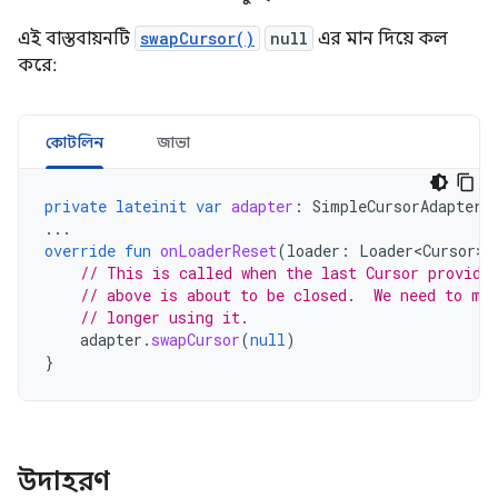
এই বাস্তবায়নটি
swapCursor()
null
এর মান দিয়ে কল
করে:
কোটলিন
জাভা
private
lateinit
var
adapter
:
SimpleCursorAdapter
...
override
fun
onLoaderReset
(
loader
:
Loader<Cursor>
)
// This is called when the last Cursor provide
// above is about to be closed.  We need to ma
// longer using it.
adapter
.
swapCursor
(
null
)
}
উদাহরণ