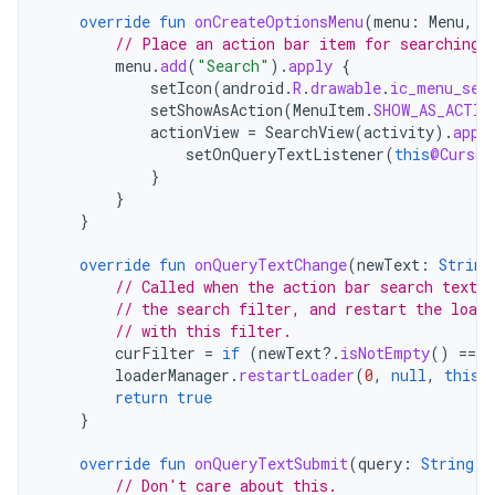
override
fun
onCreateOptionsMenu
(
menu
:
Menu
,
i
// Place an action bar item for searching.
menu
.
add
(
"Search"
).
apply
{
setIcon
(
android
.
R
.
drawable
.
ic_menu_sea
setShowAsAction
(
MenuItem
.
SHOW_AS_ACTIO
actionView
=
SearchView
(
activity
).
appl
setOnQueryTextListener
(
this
@Cursor
}
}
}
override
fun
onQueryTextChange
(
newText
:
String
// Called when the action bar search text h
// the search filter, and restart the loade
// with this filter.
curFilter
=
if
(
newText
?.
isNotEmpty
()
==
t
loaderManager
.
restartLoader
(
0
,
null
,
this
)
return
true
}
override
fun
onQueryTextSubmit
(
query
:
String
):
// Don't care about this.