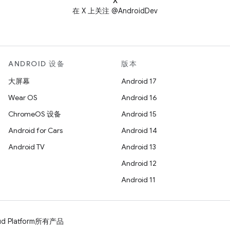
X
在 X 上关注 @AndroidDev
ANDROID 设备
版本
大屏幕
Android 17
Wear OS
Android 16
ChromeOS 设备
Android 15
Android for Cars
Android 14
Android TV
Android 13
Android 12
Android 11
d Platform
所有产品