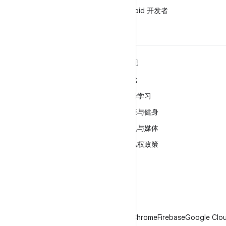
微信
在微信中关注 Android 开发者
关于 ANDROID
发现
Android
游戏
适用于企业的 Android
机器学习
安全
健康与健身
源代码
相机与媒体
新闻
隐私权政策
博客
5G
播客
Android
Chrome
Firebase
Google Clou