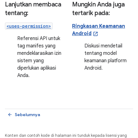
Lanjutkan membaca
Mungkin Anda juga
tentang:
tertarik pada:
<uses-permission>
Ringkasan Keamanan
Android
Referensi API untuk
tag manifes yang
Diskusi mendetail
mendeklarasikan izin
tentang model
sistem yang
keamanan platform
diperlukan aplikasi
Android.
Anda.
Sebelumnya
arrow_back
Konten dan contoh kode di halaman ini tunduk kepada lisensi yang