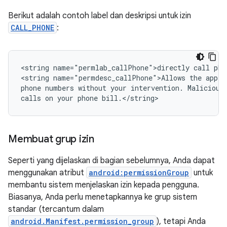
Berikut adalah contoh label dan deskripsi untuk izin
CALL_PHONE
:
<string
name="permlab_callPhone">directly
call
pho
<string
name="permdesc_callPhone">Allows
the
app
t
phone
numbers
without
your
intervention.
Malicious
calls
on
your
phone
bill.</string>
Membuat grup izin
Seperti yang dijelaskan di bagian sebelumnya, Anda dapat
menggunakan atribut
android:permissionGroup
untuk
membantu sistem menjelaskan izin kepada pengguna.
Biasanya, Anda perlu menetapkannya ke grup sistem
standar (tercantum dalam
android.Manifest.permission_group
), tetapi Anda