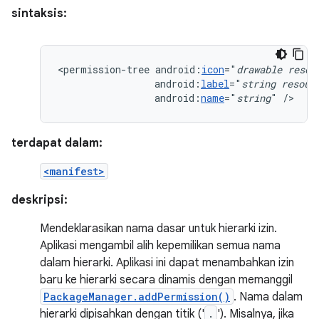
sintaksis:
<permission-tree
android:
icon
="
drawable
resou
android:
label
="
string
resour
android:
name
="
string
"
/>
terdapat dalam:
<manifest>
deskripsi:
Mendeklarasikan nama dasar untuk hierarki izin.
Aplikasi mengambil alih kepemilikan semua nama
dalam hierarki. Aplikasi ini dapat menambahkan izin
baru ke hierarki secara dinamis dengan memanggil
PackageManager.addPermission()
. Nama dalam
hierarki dipisahkan dengan titik ('
.
'). Misalnya, jika