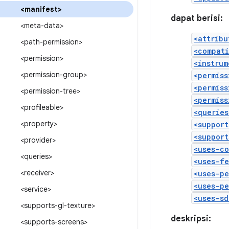
<manifest>
dapat berisi:
<meta-data>
<attribu
<path-permission>
<compat
<permission>
<instrum
<permission-group>
<permiss
<permiss
<permission-tree>
<permiss
<profileable>
<queries
<property>
<support
<support
<provider>
<uses-c
<queries>
<uses-f
<receiver>
<uses-pe
<uses-pe
<service>
<uses-sd
<supports-gl-texture>
deskripsi:
<supports-screens>