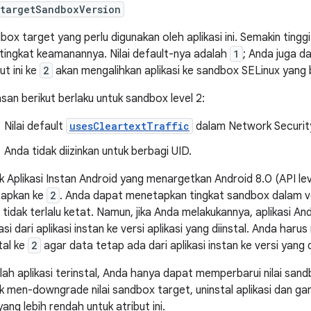
:targetSandboxVersion
box target yang perlu digunakan oleh aplikasi ini. Semakin tingg
 tingkat keamanannya. Nilai default-nya adalah
1
; Anda juga 
ut ini ke
2
akan mengalihkan aplikasi ke sandbox SELinux yang
san berikut berlaku untuk sandbox level 2:
Nilai default
usesCleartextTraffic
dalam Network Security
Anda tidak diizinkan untuk berbagi UID.
k Aplikasi Instan Android yang menargetkan Android 8.0 (API level 
tapkan ke
2
. Anda dapat menetapkan tingkat sandbox dalam vers
 tidak terlalu ketat. Namun, jika Anda melakukannya, aplikasi 
asi dari aplikasi instan ke versi aplikasi yang diinstal. Anda har
tal ke
2
agar data tetap ada dari aplikasi instan ke versi yang d
lah aplikasi terinstal, Anda hanya dapat memperbarui nilai sandbo
k men-downgrade nilai sandbox target, uninstal aplikasi dan gan
 yang lebih rendah untuk atribut ini.