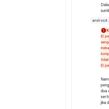
Dala
sumb
android:
K
ID p
sang
mekan
komp
tidak
ID p
Nama
peng
dua 
sert
jika