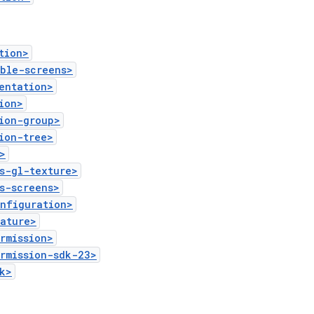
tion>
ible-screens>
entation>
ion>
ion-group>
ion-tree>
>
s-gl-texture>
s-screens>
onfiguration>
eature>
rmission>
rmission-sdk-23>
k>