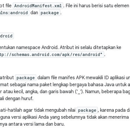
t file
AndroidManifest.xml
. File ini harus berisi satu eleme
mlns:android
dan
package
.
droid
ntukan namespace Android. Atribut ini selalu ditetapkan ke
tp://schemas.android.com/apk/res/android"
.
 atribut
package
dalam file manifes APK mewakili ID aplikasi uni
rmat sebagai nama paket lengkap bergaya bahasa Java untuk ap
r atau kecil, angka, dan garis bawah ('_'). Namun, beberapa ba
ali dengan huruf.
ati-hatilah agar tidak mengubah nilai
package
, karena pada d
guna versi aplikasi Anda yang sebelumnya tidak akan menerima
nya antara versi lama dan baru.