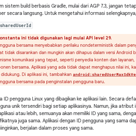
m sistem build berbasis Gradle, mulai dari AGP 7.3, jangan tetap
er secara langsung. Untuk mengetahui informasi selengkapnya,
sharedUserId
onstanta ini tidak digunakan lagi mulai API level 29.
engguna bersama menyebabkan perilaku nondeterministik dalam peng
at tidak disarankan dan mungkin akan dihapus dalam versi Android b
isme komunikasi yang tepat, seperti penyedia konten dan layanan, u
onen bersama. Aplikasi yang ada tidak dapat menghapus nilai ini, 
 didukung. Di aplikasi ini, tambahkan
android:sharedUserMaxSdkVe
engguna bersama pada penginstalan pengguna baru.
 ID pengguna Linux yang dibagikan ke aplikasi lain. Secara def
guna unik tersendiri bagi setiap aplikasinya. Namun, jika atribut 
aplikasi atau lebih, semuanya akan memiliki ID yang sama, den
ifikatnya juga sama. Aplikasi dengan ID pengguna yang sama d
 diinginkan, berjalan dalam proses yang sama.