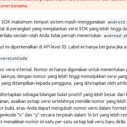
onen bersama.
i SDK maksimum tempat sistem masih menggunakan
android
stal di perangkat yang menjalankan versi SDK yang lebih tinggi dar
erilaku seolah-olah Anda tidak pernah menentukan
android:s
ut ini diperkenalkan di API level 33. Label ini hanya berguna jika 
:versionCode
r versi internal. Nomor ini hanya digunakan untuk menentukan a
i lainnya; dengan nomor yang lebih tinggi menunjukkan versi yan
i yang ditampilkan kepada pengguna, yang ditetapkan oleh atri
i ditetapkan sebagai bilangan bulat positif yang lebih besar da
ginan, asalkan setiap versi setelahnya memiliki nomor yang lebih
r build, atau Anda dapat mengubah nomor versi dalam format "
enkode "x" dan "y" secara terpisah dalam 16 bit yang lebih renda
 menaikkan nomor ini satu per satu setiap kali versi baru dirilis.