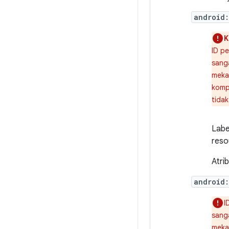
android:
K
ID p
sang
mekan
komp
tidak
Labe
reso
Atrib
android
I
sang
mekan