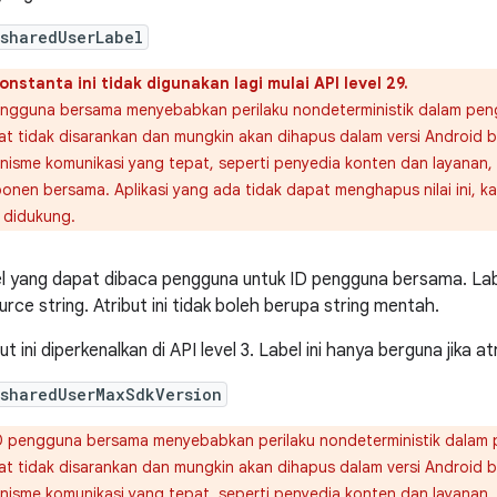
sharedUserLabel
onstanta ini tidak digunakan lagi mulai API level 29.
engguna bersama menyebabkan perilaku nondeterministik dalam peng
at tidak disarankan dan mungkin akan dihapus dalam versi Android b
isme komunikasi yang tepat, seperti penyedia konten dan layanan, u
onen bersama. Aplikasi yang ada tidak dapat menghapus nilai ini, 
 didukung.
l yang dapat dibaca pengguna untuk ID pengguna bersama. Labe
urce string. Atribut ini tidak boleh berupa string mentah.
ut ini diperkenalkan di API level 3. Label ini hanya berguna jika a
:sharedUserMaxSdkVersion
D pengguna bersama menyebabkan perilaku nondeterministik dalam 
at tidak disarankan dan mungkin akan dihapus dalam versi Android b
isme komunikasi yang tepat, seperti penyedia konten dan layanan, u