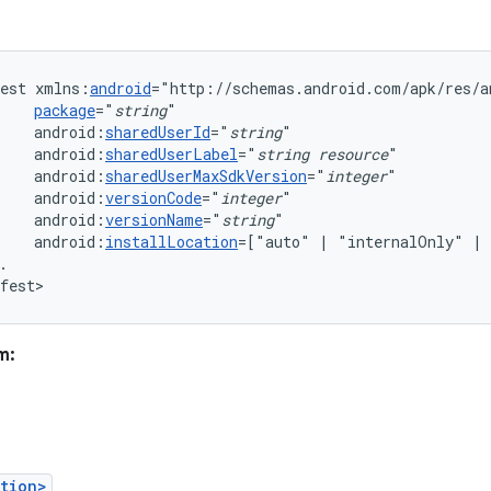
est
xmlns:
android
package
="
string
android:
sharedUserId
="
string
android:
sharedUserLabel
="
string
resource
"
android:
sharedUserMaxSdkVersion
="
integer
android:
versionCode
="
integer
android:
versionName
="
string
android:
installLocation
=["auto"
|
"internalOnly"
|
.

fest>
m:
tion>