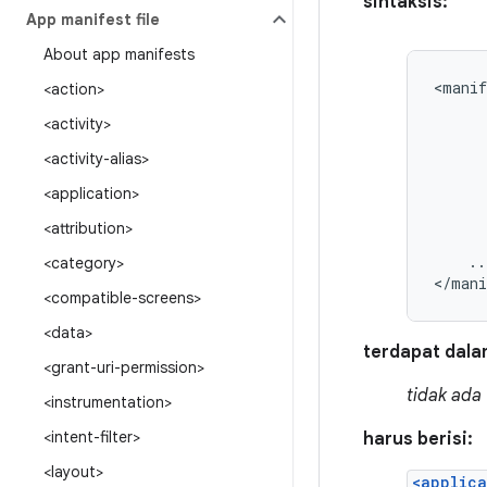
sintaksis:
App manifest file
About app manifests
<manif
<action>
<activity>
<activity-alias>
<application>
<attribution>
..
<category>
</mani
<compatible-screens>
<data>
terdapat dala
<grant-uri-permission>
tidak ada
<instrumentation>
<intent-filter>
harus berisi:
<layout>
<applica