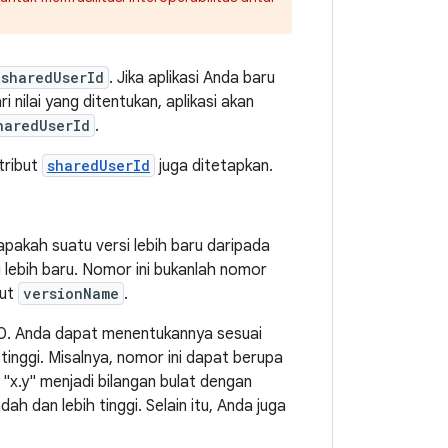
:sharedUserId
. Jika aplikasi Anda baru
i nilai yang ditentukan, aplikasi akan
haredUserId
.
atribut
sharedUserId
juga ditetapkan.
pakah suatu versi lebih baru daripada
g lebih baru. Nomor ini bukanlah nomor
but
versionName
.
ri 0. Anda dapat menentukannya sesuai
 tinggi. Misalnya, nomor ini dapat berupa
x.y" menjadi bilangan bulat dengan
h dan lebih tinggi. Selain itu, Anda juga