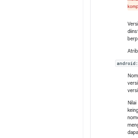
komp
Vers
diin
berp
Atrib
android
Nomo
vers
vers
Nila
kein
nomo
meng
dapat