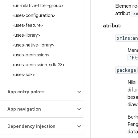
<uri-relative-filter-group>
Elemen roo
atribut
x
<uses-configuration>
<uses-feature>
atribut:
<uses-library>
xmlns:an
<uses-native-library>
Mene
<uses-permission>
"ht
<uses-permission-sdk-23>
package
<uses-sdk>
Nilai
difo
App entry points
besa
diaw
App navigation
Berh
Peng
Dependency injection
data