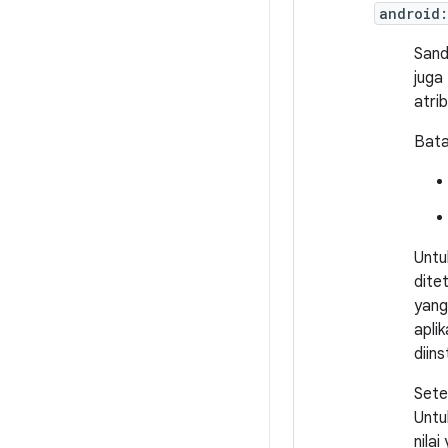
android
Sand
juga
atrib
Bata
Untu
dite
yang
aplik
diins
Sete
Untu
nilai