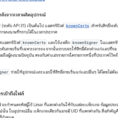
นหลังจากเวลาผลิตอุปกรณ์
2 (ระดับ API 31) เป็นต้นไป แอตทริบิวต์
knownCerts
สำหรับสิทธิ์ระดั
ารลงนามที่ทราบได้ในเวลาประกาศ
แอตทริบิวต์
knownCerts
และใช้แฟล็ก
knownSigner
ในแอตทริบ
ระดับลายเซ็นที่เฉพาะเจาะจง จากนั้นระบบจะให้สิทธิ์ดังกล่าวแก่แอปที่
วมถึงผู้ลงนามปัจจุบัน ตรงกับค่าแฮชรายการใดรายการหนึ่งที่ประกาศไว้พร้
gner
ช่วยให้อุปกรณ์และแอปให้สิทธิ์ลายเซ็นแก่แอปอื่นๆ ได้โดยไม่ต้
รเข้าถึงไฟล์
oid จะกำหนดรหัสผู้ใช้ Linux ที่แตกต่างกันให้กับแต่ละแพ็กเกจ ข้อมูลปร
นั้น ในอุปกรณ์อื่น แพ็กเกจเดียวกันอาจมี UID ที่แตกต่างกัน สิ่งสำคัญ
ที่กำหนด