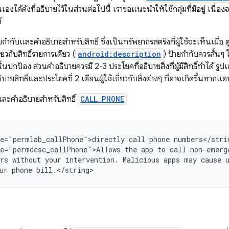
องได้ดังที่อธิบายไว้ในส่วนต่อไปนี้ เราขอแนะนำให้ใช้กลุ่มที่มีอยู่ เนื
้
ยกำกับและคำอธิบายสำหรับสิทธิ์ ซึ่งเป็นทรัพยากรสตริงที่ผู้ใช้จะเห็นเมื่อ ดู
ยวกับสิทธิ์รายการเดียว (
android:description
) ป้ายกำกับควรสั้นๆ โ
นั้นปกป้อง ส่วนคำอธิบายควรมี 2-3 ประโยคที่อธิบายสิ่งที่ผู้มีสิทธิ์ทำได้ ร
สิทธิ์และประโยคที่ 2 เตือนผู้ใช้เกี่ยวกับสิ่งต่างๆ ที่อาจเกิดขึ้นหากแอปไ
และคำอธิบายสำหรับสิทธิ์
CALL_PHONE
e="permlab_callPhone">directly
call
phone
numbers</strin
e="permdesc_callPhone">Allows
the
app
to
call
non-emerge
rs
without
your
intervention.
Malicious
apps
may
cause
ur
phone
bill.</string>