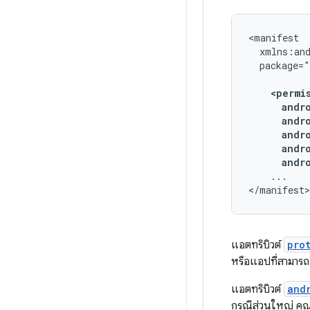
package=
andr
...

</manifest>
แอตทริบิวต์
pro
หรือแอปที่สามารถ ม
แอตทริบิวต์
and
กรณีส่วนใหญ่ คุณจ