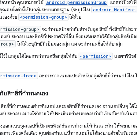
ก่อนหน้า คุณสามารถใช้
android:permissionGroup
แอตทริบิวต์เพื่
ุณจะตั้งค่านี้เป็นกลุ่มระบบมาตรฐาน (ระบุไว้ใน
android.Manifest
ณเองด้วย
<permission-group>
ได้ด้วย
rmission-group>
จะกำหนดป้ายกำกับสำหรับชุด สิทธิ์ ทั้งสิทธิ์ที่ปร
องค์ประกอบ และสิทธิ์ที่ประกาศไว้ที่อื่น ซึ่งจะส่งผลต่อวิธีจัดกลุ่มสิทธิ์เมื
group>
ไม่ได้ระบุสิทธิ์ที่เป็นของกลุ่ม แต่ จะกำหนดชื่อให้กับกลุ่ม
์ไว้ในกลุ่มได้โดยการกำหนดชื่อกลุ่มให้กับ
<permission>
แอตทริบิวต
rmission-tree>
จะประกาศเนมสเปซสำหรับกลุ่มสิทธิ์ที่กำหนดไว้ใน โ
กับสิทธิ์ที่กำหนดเอง
ิทธิ์ที่กำหนดเองสำหรับแอปและขอสิทธิ์ที่กำหนดเอง จากแอปอื่นๆ ได
ค์ประกอบ อย่างไรก็ตาม ให้ประเมินอย่างรอบคอบว่าจำเป็นต้องดำเนินการ
งออกแบบชุดแอปที่เปิดเผยฟังก์ชันการทำงานให้กันและกัน ให้พยายา
รายการเพียงครั้งเดียว คุณต้องทำเช่นนี้หากแอปไม่ได้ลงนามด้วยใบรับรอง