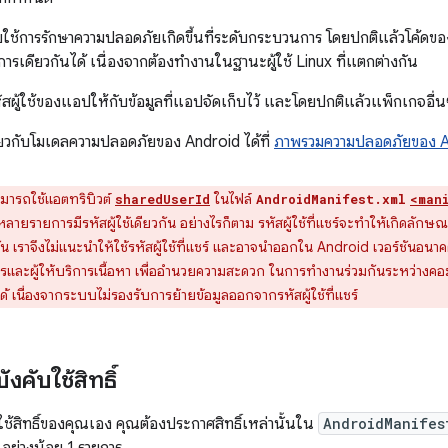
ับใช้การรักษาความปลอดภัยเกิดขึ้นที่ระดับกระบวนการ โดยปกติแล้วโค้ดข
เดียวกันได้ เนื่องจากต้องทำงานในฐานะผู้ใช้ Linux ที่แตกต่างกัน
้ใช้ของแอปให้กับข้อมูลที่แอปจัดเก็บไว้ และโดยปกติแล้วแพ็กเกจอื่นๆ จ
เกี่ยวกับโมเดลความปลอดภัยของ Android ได้ที่
ภาพรวมความปลอดภัยของ A
มารถใช้แอตทริบิวต์
ในไฟล์
sharedUserId
AndroidManifest.xml
<man
ายรายการมีรหัสผู้ใช้เดียวกัน อย่างไรก็ตาม รหัสผู้ใช้ที่แชร์จะทำให้เกิดลัก
ั้น เราจึงไม่แนะนำให้ใช้รหัสผู้ใช้ที่แชร์ และอาจนำออกใน Android เวอร์ชันอนา
รและผู้ให้บริการเนื้อหา เพื่ออำนวยความสะดวก ในการทำงานร่วมกันระหว่างคอม
่ได้ เนื่องจากระบบไม่รองรับการย้ายข้อมูลออกจากรหัสผู้ใช้ที่แชร์
คับใช้สิทธิ์
ช้สิทธิ์ของคุณเอง คุณต้องประกาศสิทธิ์เหล่านั้นใน
AndroidManifes