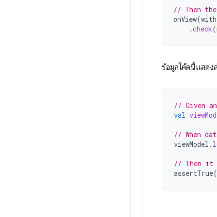
// Then the
onView
(
with
.
check
(
ข้อมูลโค้ดนี้แสดง
// Given an
val
viewMod
// When dat
viewModel
.
l
// Then it 
assertTrue