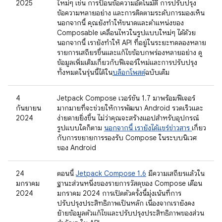
2025
ใหม่ๆ เช่น การป้อนข้อความอัตโนมัติ การปรับปรุง
ข้อความหลายอย่าง และการติดตามระดับการมองเห็น
นอกจากนี้ คุณยังทำให้ขนาดและตำแหน่งของ
Composable เคลื่อนไหวในรูปแบบใหม่ๆ ได้ด้วย
นอกจากนี้ เรายังทำให้ API ที่อยู่ในระยะทดลองหลาย
รายการเสถียรขึ้นและแก้ไขข้อบกพร่องหลายอย่าง ดู
ข้อมูลเพิ่มเติมเกี่ยวกับฟีเจอร์ใหม่และการปรับปรุง
ทั้งหมดในรุ่นนี้ได้ใน
บล็อกโพสต์
ฉบับเต็ม
4
Jetpack Compose เวอร์ชัน 1.7 มาพร้อมฟีเจอร์
กันยายน
มากมายที่จะช่วยให้การพัฒนา Android รวดเร็วและ
2024
ง่ายดายยิ่งขึ้น ไม่ว่าคุณจะสร้างแอปสำหรับอุปกรณ์
รูปแบบใดก็ตาม
นอกจากนี้ เรายังได้แชร์ข่าวสาร
เกี่ยว
กับการขยายการรองรับ Compose ในระบบนิเวศ
ของ Android
24
ตอนนี้
Jetpack Compose 1.6
มีความเสถียรแล้วใน
มกราคม
ฐานะส่วนหนึ่งของรายการวัสดุของ Compose เดือน
2024
มกราคม 2024 การเปิดตัวครั้งนี้มุ่งเน้นที่การ
ปรับปรุงประสิทธิภาพเป็นหลัก เนื่องจากเรายังคง
ย้ายข้อมูลตัวแก้ไขและปรับปรุงประสิทธิภาพของส่วน