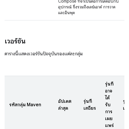
Compose ที่จำเป็นต่อการโต้ตอบกับ
อุปกรณ์ ซึ่งรวมถึงเลย์เอาต์ การวาด
และอินพุต
เวอร์ชัน
ตารางนี้แสดงเวอร์ชันปัจจุบันของแต่ละกลุ่ม
รุ่นที่
อาจ
ได้
อัปเดต
รุ่นที่
รุ่น
รหัสกลุ่ม Maven
รับ
ล่าสุด
เสถียร
เบต
การ
เผย
แพร่