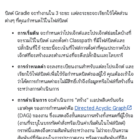
บิลด์ Gradle จะทำงานใน 3 ระยะ แต่ละระยะจะเรียกใช้โค้ดส่วน
ต่างๆ ที่คุณกำหนดไว้ในไฟล์บิลด์
การเริ่มต้น
จะกำหนดว่าโปรเจ็กต์และโปรเจ็กต์ย่อยใดบ้างที่
จะรวมไว้ในบิลด์ และตั้งค่า Classpath ที่มีไฟล์บิลด์และ
ปลั๊กอินที่ใช้ ระยะนี้จะเน้นที่ไฟล์การตั้งค่าที่คุณประกาศโปร
เจ็กต์ที่จะสร้างและตำแหน่งที่จะดึงปลั๊กอินและไลบรารี
การกำหนดค่า
จะลงทะเบียนงานสำหรับแต่ละโปรเจ็กต์ และ
เรียกใช้ไฟล์บิลด์เพื่อใช้ข้อกำหนดบิลด์ของผู้ใช้ คุณต้องเข้าใจ
ว่าโค้ดการกำหนดค่าจะไม่มีสิทธิ์เข้าถึงข้อมูลหรือไฟล์ที่สร้างขึ้น
ระหว่างการดำเนินการ
การดำเนินการ
จะดำเนินการ "สร้าง" แอปพลิเคชันจริง
เอาต์พุต ของการกำหนดค่าคือ
Directed Acyclic Graph
(DAG) ของงาน ซึ่งแสดงถึงขั้นตอนการสร้างทั้งหมดที่ผู้ใช้ขอ
(งานที่ระบุในบรรทัดคำสั่งหรือเป็นค่าเริ่มต้นในไฟล์บิลด์)
กราฟนี้แสดงถึงความสัมพันธ์ระหว่างงาน ไม่ว่าจะเป็นความ
สัมพันธ์ที่ชัดเจนในการประกาศงาน หรือความสัมพันธ์ที่อิง