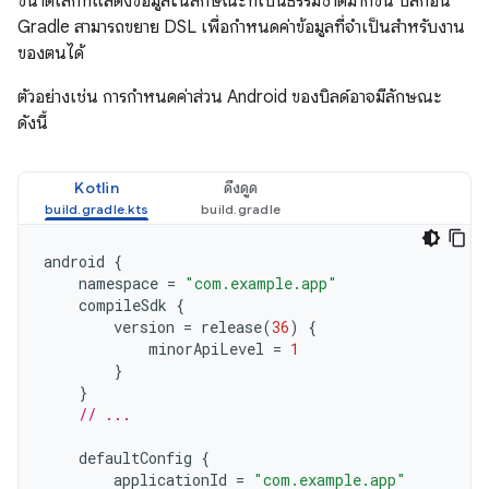
ขนาดเล็กที่แสดงข้อมูลในลักษณะที่เป็นธรรมชาติมากขึ้น ปลั๊กอิน
Gradle สามารถขยาย DSL เพื่อกำหนดค่าข้อมูลที่จำเป็นสำหรับงาน
ของตนได้
ตัวอย่างเช่น การกำหนดค่าส่วน Android ของบิลด์อาจมีลักษณะ
ดังนี้
Kotlin
ดึงดูด
android
{
namespace
=
"com.example.app"
compileSdk
{
version
=
release
(
36
)
{
minorApiLevel
=
1
}
}
// ...
defaultConfig
{
applicationId
=
"com.example.app"