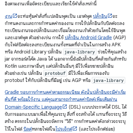
อิงตามงานเพื่อจัดระเบียบและเรียกใช้คำสั่งเหล่านี้
งาน
จะห่อหุ้มคำสั่งที่แปลอินพุตเป็น เอาต์พุต
ปลั๊กอิน
จะ
กำหนดงานและการกำหนดค่าของงาน การใช้ปลั๊กอินกับบิลด์จะลง
ทะเบียนงานของปลั๊กอินและเชื่อมโยงงานเข้าด้วยกันโดยใช้อินพุต
และเอาต์พุต ตัวอย่างเช่น การใช้
ปลั๊กอิน Android Gradle
(AGP)
กับไฟล์บิลด์จะลงทะเบียนงานทั้งหมดที่จำเป็นในการสร้าง APK
หรือ Android Library ปลั๊กอิน
java-library
ช่วยให้คุณสร้าง
jar จากซอร์สโค้ด Java ได้ นอกจากนี้ยังมีปลั๊กอินที่คล้ายกันสำหรับ
Kotlin และภาษาอื่นๆ แต่ปลั๊กอินอื่นๆ มีไว้เพื่อขยายปลั๊กอิน
ตัวอย่างเช่น ปลั๊กอิน
protobuf
มีไว้เพื่อเพิ่มการรองรับ
protobuf ให้กับปลั๊กอินที่มีอยู่ เช่น AGP หรือ
java-library
Gradle ชอบการกำหนดค่าตามธรรมเนียม ดังนั้นปลั๊กอินจะมีค่าเริ่ม
ต้นที่ดี พร้อมใช้งาน แต่คุณสามารถกำหนดค่าบิลด์เพิ่มเติมผ่าน
Domain-Specific Language
(DSL) แบบประกาศได้ DSL ได้
รับการออกแบบมาเพื่อให้คุณระบุ
สิ่งที่
จะสร้างได้ แทนที่จะระบุ
วิธี
สร้าง ตรรกะในปลั๊กอินจะจัดการ "วิธี" การกำหนดค่าดังกล่าวจะระบุ
ไว้ในไฟล์
บิลด์
หลายไฟล์ใน
โปรเจ็กต์
(และโปรเจ็กต์ย่อย)