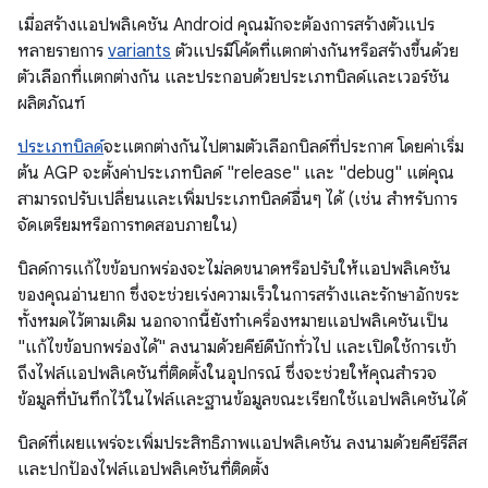
เมื่อสร้างแอปพลิเคชัน Android คุณมักจะต้องการสร้างตัวแปร
หลายรายการ
variants
ตัวแปรมีโค้ดที่แตกต่างกันหรือสร้างขึ้นด้วย
ตัวเลือกที่แตกต่างกัน และประกอบด้วยประเภทบิลด์และเวอร์ชัน
ผลิตภัณฑ์
ประเภทบิลด์
จะแตกต่างกันไปตามตัวเลือกบิลด์ที่ประกาศ โดยค่าเริ่ม
ต้น AGP จะตั้งค่าประเภทบิลด์ "release" และ "debug" แต่คุณ
สามารถปรับเปลี่ยนและเพิ่มประเภทบิลด์อื่นๆ ได้ (เช่น สำหรับการ
จัดเตรียมหรือการทดสอบภายใน)
บิลด์การแก้ไขข้อบกพร่องจะไม่ลดขนาดหรือปรับให้แอปพลิเคชัน
ของคุณอ่านยาก ซึ่งจะช่วยเร่งความเร็วในการสร้างและรักษาอักขระ
ทั้งหมดไว้ตามเดิม นอกจากนี้ยังทำเครื่องหมายแอปพลิเคชันเป็น
"แก้ไขข้อบกพร่องได้" ลงนามด้วยคีย์ดีบักทั่วไป และเปิดใช้การเข้า
ถึงไฟล์แอปพลิเคชันที่ติดตั้งในอุปกรณ์ ซึ่งจะช่วยให้คุณสำรวจ
ข้อมูลที่บันทึกไว้ในไฟล์และฐานข้อมูลขณะเรียกใช้แอปพลิเคชันได้
บิลด์ที่เผยแพร่จะเพิ่มประสิทธิภาพแอปพลิเคชัน ลงนามด้วยคีย์รีลีส
และปกป้องไฟล์แอปพลิเคชันที่ติดตั้ง