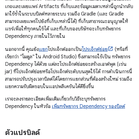
เกจและเผยแพร่ Artifacts ที่เก็บและข้อมูลเมตาเหล่านี้ถูกนำกลับ
มาใช้ซ้ำในระบบบิลด์หลายระบบ รวมถึง Gradle (และ Gradle
สามารถเผยแพร่ไปยังที่เก็บเหล่านี้ได้) ที่เก็บสาธารณะอนุญาตให้
แชร์เพื่อให้ทุกคนใช้ได้ และที่เก็บของบริษัทจะเก็บทรัพยากร
Dependency ภายในไว้ภายใน
นอกจากนี้ คุณยัง
แยก
โปรเจ็กต์ออกเป็น
โปรเจ็กต์ย่อย
(หรือที่
เรียกว่า "โมดูล" ใน Android Studio) ซึ่งสามารถใช้เป็น ทรัพยากร
Dependency ได้ด้วย แต่ละโปรเจ็กต์ย่อยจะสร้างเอาต์พุต (เช่น
jar) ที่โปรเจ็กต์ย่อยหรือโปรเจ็กต์ระดับบนสุดใช้ได้ การดำเนินการนี้
สามารถปรับปรุงเวลาบิลด์ได้โดยการแยกส่วนที่ต้องสร้างใหม่ รวมถึง
แยกความรับผิดชอบในแอปพลิเคชันได้ดียิ่งขึ้น
เราจะลงรายละเอียดเพิ่มเติมเกี่ยวกับวิธีระบุทรัพยากร
Dependency ในหัวข้อ
เพิ่มทรัพยากร Dependency ของบิลด์
ตัวแปรบิลด์