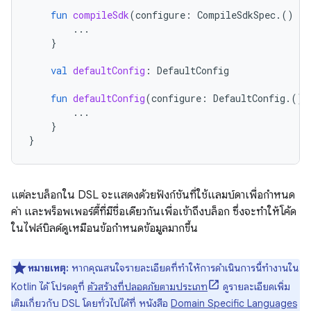
fun
compileSdk
(
configure
:
CompileSdkSpec
.()
-
>
...
}
val
defaultConfig
:
DefaultConfig
fun
defaultConfig
(
configure
:
DefaultConfig
.()
...
}
}
แต่ละบล็อกใน DSL จะแสดงด้วยฟังก์ชันที่ใช้แลมบ์ดาเพื่อกำหนด
ค่า และพร็อพเพอร์ตี้ที่มีชื่อเดียวกันเพื่อเข้าถึงบล็อก ซึ่งจะทำให้โค้ด
ในไฟล์บิลด์ดูเหมือนข้อกำหนดข้อมูลมากขึ้น
หมายเหตุ:
หากคุณสนใจรายละเอียดที่ทำให้การดำเนินการนี้ทำงานใน
Kotlin ได้ โปรดดูที่
ตัวสร้างที่ปลอดภัยตามประเภท
ดูรายละเอียดเพิ่ม
เติมเกี่ยวกับ DSL โดยทั่วไปได้ที่ หนังสือ
Domain Specific Languages