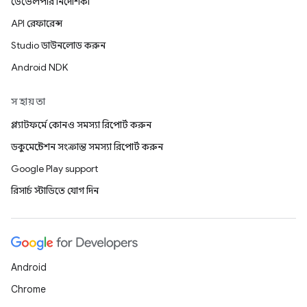
ডেভেলপার নির্দেশিকা
API রেফারেন্স
Studio ডাউনলোড করুন
Android NDK
সহায়তা
প্ল্যাটফর্মে কোনও সমস্যা রিপোর্ট করুন
ডকুমেন্টেশন সংক্রান্ত সমস্যা রিপোর্ট করুন
Google Play support
রিসার্চ স্টাডিতে যোগ দিন
Android
Chrome