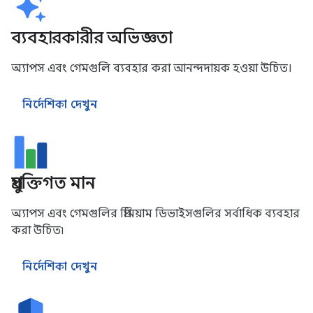
ব্যবহারকারীর অভিজ্ঞতা
অ্যাপস এবং গেমগুলি ব্যবহার করা আনন্দদায়ক হওয়া উচিত।
নির্দেশিকা দেখুন
প্রযুক্তিগত মান
অ্যাপস এবং গেমগুলির প্রিমিয়াম ডিভাইসগুলির সর্বাধিক ব্যবহার
করা উচিত৷
নির্দেশিকা দেখুন