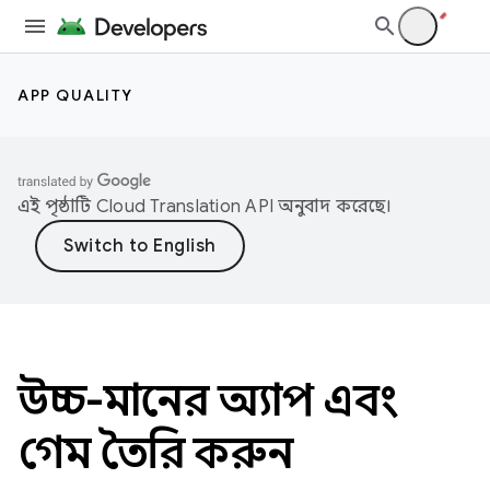
APP QUALITY
এই পৃষ্ঠাটি
Cloud Translation API
অনুবাদ করেছে।
উচ্চ-মানের অ্যাপ এবং
গেম তৈরি করুন