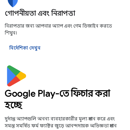
গোপনীয়তা এবং নিরাপত্তা
নিরাপত্তার জন্য আপনার অ্যাপ এবং গেম ডিজাইন করতে
শিখুন।
নির্দেশিকা দেখুন
Google Play-তে ফিচার করা
হচ্ছে
দুর্দান্ত অ্যাপগুলি অনন্য ব্যবহারকারীর মূল্য প্রদান করে এবং
সমস্ত সমর্থিত ফর্ম ফ্যাক্টর জুড়ে আনন্দদায়ক অভিজ্ঞতা প্রদান