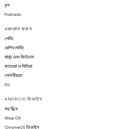
ব্লগ
Podcasts
এক্সপ্লোর করুন
গেমিং
মেশিন লার্নিং
স্বাস্থ্য এবং ফিটনেস
ক্যামেরা ও মিডিয়া
গোপনীয়তা
5G
ANDROID ডিভাইস
বড় স্ক্রিন
Wear OS
ChromeOS ডিভাইস