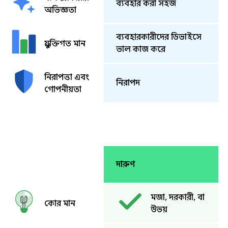
ব্যবহার করা সহজ
অভিজ্ঞতা
ব্যবহারকারীদের ডিভাইসে
প্রযুক্তিগত মান
ভাল কাজ করে
নিরাপত্তা এবং
নিরাপদ
গোপনীয়তা
দারুণ
মজা, দরকারী, বা
কোর মান
উভয়