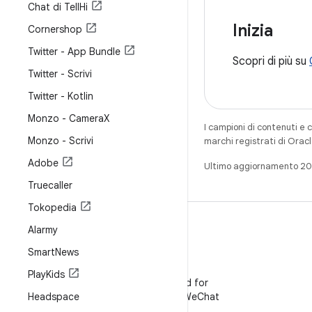
Chat di Tell
Hi
Inizia
Cornershop
Twitter - App Bundle
Scopri di più su
Twitter - Scrivi
Twitter - Kotlin
Monzo - Camera
X
I campioni di contenuti e 
Monzo - Scrivi
marchi registrati di Oracl
Adobe
Ultimo aggiornamento 2
Truecaller
Tokopedia
Alarmy
Smart
News
WeChat
Play
Kids
Segui Android for
Headspace
Developers su WeChat