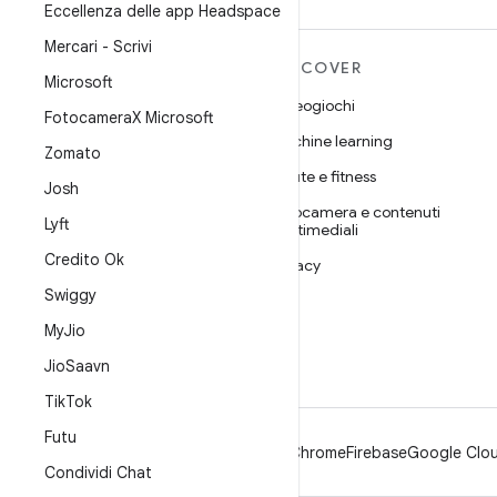
Eccellenza delle app Headspace
Mercari - Scrivi
ULTERIORI
DISCOVER
Microsoft
INFORMAZIONI SU
Videogiochi
ANDROID
Fotocamera
X Microsoft
Machine learning
Android
Zomato
Salute e fitness
Android for Enterprise
Josh
Fotocamera e contenuti
Sicurezza
Lyft
multimediali
Source
Credito Ok
Privacy
Notizie
Swiggy
5G
Blog
My
Jio
Podcast
Jio
Saavn
Tik
Tok
Futu
Android
Chrome
Firebase
Google Clou
Condividi Chat