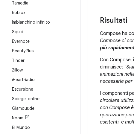
Tamedia
Roblox
Risultati
Imbianchino infinito
Squid
Compose ha cons
Compose ci con
Evernote
più rapidament
Beauty
Plus
Con Compose, il
Tinder
diminuisce:
"Sia
Zillow
animazioni nel
i
Heart
Radio
necessarie per 
Escursione
I componenti pe
Spiegel online
circolare utiliz
con Compose è
Glamour
.
de
operazione pers
Noom
esistenti, è mo
El Mundo