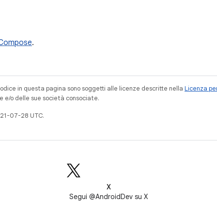
Compose
.
codice in questa pagina sono soggetti alle licenze descritte nella
Licenza per
e e/o delle sue società consociate.
021-07-28 UTC.
X
Segui @AndroidDev su X