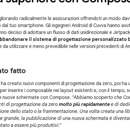
liorando radicalmente le assicurazioni offrendoti un modo davve
o dal tuo smartphone. Gli ingegneri Android di Cuvva hanno avut
anno deciso di adottare un flusso di dati unidirezionale e Jet
bbandonare il sistema di progettazione personalizzato 
ile da utilizzare e meno prevedibile nelle versioni precedenti di A
to fatto
 ha creato nuovi componenti di progettazione da zero, poi ha ut
 per inserire i composable nei layout esistenti e, con il tempo,
re nuove schermate con Compose.
"Abbiamo scoperto che Com
ti di progettazione da zero
molto più rapidamente
e di ded
tione dello stato o la frammentazione. Una volta creata una li
e grande, la pubblicazione di una nuova schermata è diventat
tato a essere più produttivi."