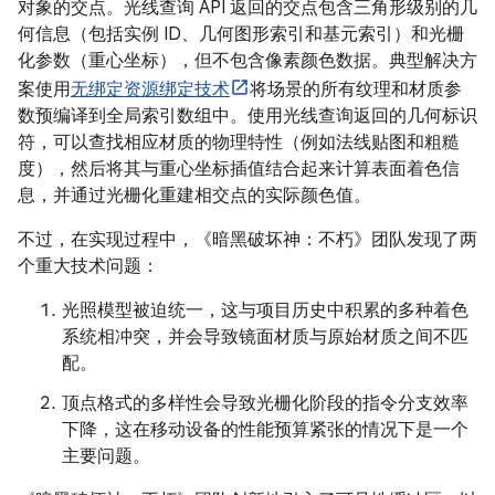
对象的交点。光线查询 API 返回的交点包含三角形级别的几
何信息（包括实例 ID、几何图形索引和基元索引）和光栅
化参数（重心坐标），但不包含像素颜色数据。典型解决方
案使用
无绑定资源绑定技术
将场景的所有纹理和材质参
数预编译到全局索引数组中。使用光线查询返回的几何标识
符，可以查找相应材质的物理特性（例如法线贴图和粗糙
度），然后将其与重心坐标插值结合起来计算表面着色信
息，并通过光栅化重建相交点的实际颜色值。
不过，在实现过程中，《暗黑破坏神：不朽》团队发现了两
个重大技术问题：
光照模型被迫统一，这与项目历史中积累的多种着色
系统相冲突，并会导致镜面材质与原始材质之间不匹
配。
顶点格式的多样性会导致光栅化阶段的指令分支效率
下降，这在移动设备的性能预算紧张的情况下是一个
主要问题。