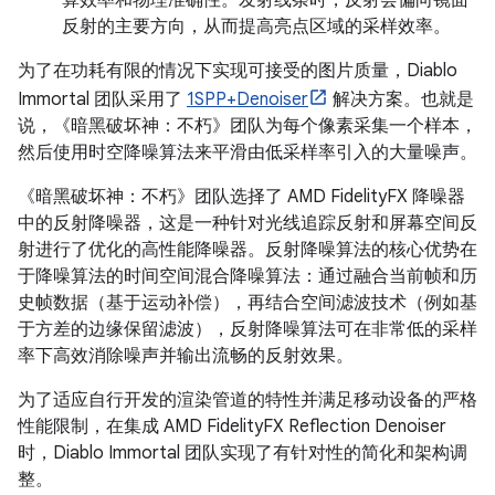
算效率和物理准确性。发射线条时，反射会偏向镜面
反射的主要方向，从而提高亮点区域的采样效率。
为了在功耗有限的情况下实现可接受的图片质量，Diablo
Immortal 团队采用了
1SPP+Denoiser
解决方案。也就是
说，《暗黑破坏神：不朽》团队为每个像素采集一个样本，
然后使用时空降噪算法来平滑由低采样率引入的大量噪声。
《暗黑破坏神：不朽》团队选择了 AMD FidelityFX 降噪器
中的反射降噪器，这是一种针对光线追踪反射和屏幕空间反
射进行了优化的高性能降噪器。反射降噪算法的核心优势在
于降噪算法的时间空间混合降噪算法：通过融合当前帧和历
史帧数据（基于运动补偿），再结合空间滤波技术（例如基
于方差的边缘保留滤波），反射降噪算法可在非常低的采样
率下高效消除噪声并输出流畅的反射效果。
为了适应自行开发的渲染管道的特性并满足移动设备的严格
性能限制，在集成 AMD FidelityFX Reflection Denoiser
时，Diablo Immortal 团队实现了有针对性的简化和架构调
整。