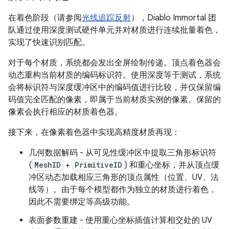
在着色阶段（请参阅
光线追踪反射
），Diablo Immortal 团
队通过使用深度测试硬件单元并对材质进行连续批量着色，
实现了快速识别匹配。
对于每个材质，系统都会发出全屏绘制传递。顶点着色器会
动态重构当前材质的编码标识符。使用深度等于测试，系统
会将标识符与深度缓冲区中的编码值进行比较，并仅保留编
码值完全匹配的像素，即属于当前材质实例的像素。保留的
像素会执行相应的材质着色器。
接下来，在像素着色器中实现高精度材质再现：
几何数据解码 - 从可见性缓冲区中提取三角形标识符
(
MeshID
+
PrimitiveID
) 和重心坐标，并从顶点缓
冲区动态加载相应三角形的顶点属性（位置、UV、法
线等）。由于每个模型都作为独立的材质进行着色，
因此不需要绑定等高级功能。
表面参数重建 - 使用重心坐标插值计算相交处的 UV