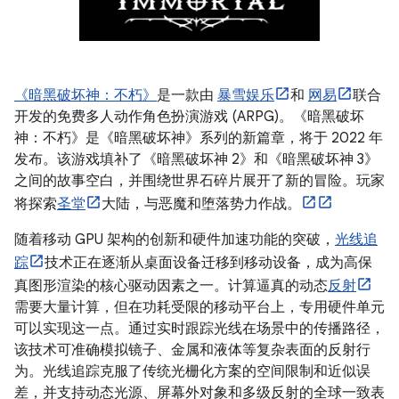
《暗黑破坏神：不朽》
是一款由
暴雪娱乐
和
网易
联合
开发的免费多人动作角色扮演游戏 (ARPG)。《暗黑破坏
神：不朽》是《暗黑破坏神》系列的新篇章，将于 2022 年
发布。该游戏填补了《暗黑破坏神 2》和《暗黑破坏神 3》
之间的故事空白，并围绕世界石碎片展开了新的冒险。玩家
将探索
圣堂
大陆，与恶魔和堕落势力作战。
随着移动 GPU 架构的创新和硬件加速功能的突破，
光线追
踪
技术正在逐渐从桌面设备迁移到移动设备，成为高保
真图形渲染的核心驱动因素之一。计算逼真的动态
反射
需要大量计算，但在功耗受限的移动平台上，专用硬件单元
可以实现这一点。通过实时跟踪光线在场景中的传播路径，
该技术可准确模拟镜子、金属和液体等复杂表面的反射行
为。光线追踪克服了传统光栅化方案的空间限制和近似误
差，并支持动态光源、屏幕外对象和多级反射的全球一致表