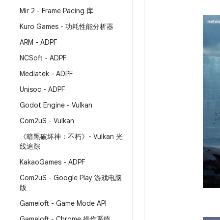
Mir 2 - Frame Pacing 库
Kuro Games - 功耗性能分析器
ARM - ADPF
NCSoft - ADPF
Mediatek - ADPF
Unisoc - ADPF
Godot Engine - Vulkan
Com2u
S - Vulkan
《暗黑破坏神：不朽》- Vulkan 光
线追踪
Kakao
Games - ADPF
Com2u
S - Google Play 游戏电脑
版
Gameloft - Game Mode API
Gameloft - Chrome 操作系统