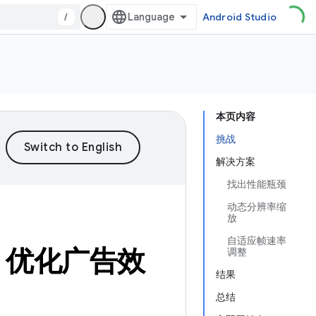
/
Android Studio
本页内容
挑战
解决方案
找出性能瓶颈
动态分辨率缩
放
自适应帧速率
PF 优化广告效
调整
结果
总结