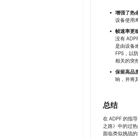
增强了热
设备使用寿
帧速率更
没有 AD
是由设备
FPS，以
相关的突
保留高品
响，并将
总结
在 ADPF 的
之路》中的过热
面临类似挑战的