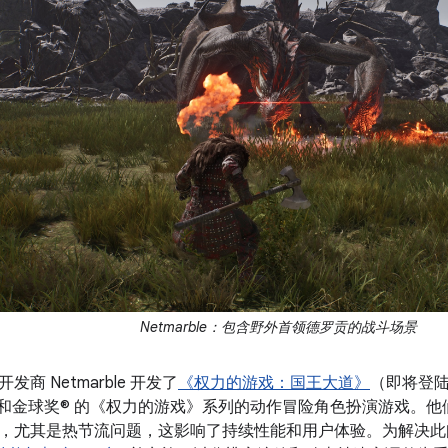
Netmarble：包含野外首领德罗贡的战斗场景
商 Netmarble 开发了
《权力的游戏：国王大道》
（即将登陆 
和金球奖® 的《权力的游戏》系列的动作冒险角色扮演游戏。他们在 
，尤其是热节流问题，这影响了持续性能和用户体验。为解决此