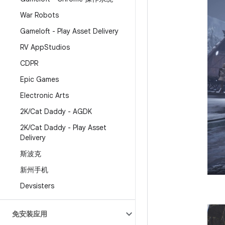
War Robots
Gameloft - Play Asset Delivery
RV App
Studios
CDPR
Epic Games
Electronic Arts
2K
/
Cat Daddy - AGDK
2K
/
Cat Daddy - Play Asset
Delivery
斯波克
新州手机
Devsisters
免安装应用