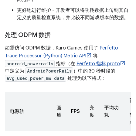
更好地进行维护 - 开发者可以将功耗数据上传到其自
定义的质量检查系统，并比较不同游戏版本的数据。
处理 ODPM 数据
如需访问 ODPM 数据，Kuro Games 使用了
Perfetto
Trace Processor (Python) Metric API
将
android_powerrails
指标（在
Perfetto 指标 proto
中定义为
AndroidPowerRails
）中的 30 秒时段的
avg_used_power_mw data
处理为以下格式：
百
画
亮
平均功
（
电源轨
FPS
质
度
耗
轨道
总