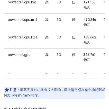
power.rail.cpu.big
高
30
低
474.158
14
毫瓦
power.rail.cpu.mid
高
30
低
470.916
14
毫瓦
power.rail.cpu.little
高
30
低
438.662
13
毫瓦
power.rail.gpu
高
30
低
346.761
10
毫瓦
…
…
…
…
…
…
注意
：屏幕亮度对功耗有很大影响，因此请务必在整个功耗测试
过程中设置相同的亮度。