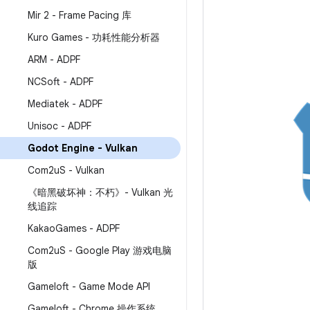
Mir 2 - Frame Pacing 库
Kuro Games - 功耗性能分析器
ARM - ADPF
NCSoft - ADPF
Mediatek - ADPF
Unisoc - ADPF
Godot Engine - Vulkan
Com2u
S - Vulkan
《暗黑破坏神：不朽》- Vulkan 光
线追踪
Kakao
Games - ADPF
Com2u
S - Google Play 游戏电脑
版
Gameloft - Game Mode API
Gameloft - Chrome 操作系统