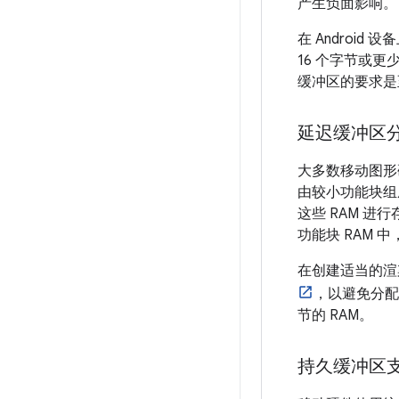
产生负面影响。
在 Androi
16 个字节或
缓冲区的要求是
延迟缓冲区
大多数移动图形硬
由较小功能块组
这些 RAM 
功能块 RAM
在创建适当的渲
，以避免分配
节的 RAM。
持久缓冲区