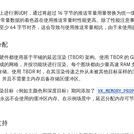
d 设备上进行测试时，通过将超过 16 字节的推送常量用量替换为
更少常量数据的着色器在使用推送常量时性能更高。除了性能注意
至少 64 字节对齐，这会导致与使用推送常量相比，由于未使
分配
件都使用基于平铺的延迟渲染 (TBDR) 架构。使用 TBDR 的
成的网格，并按功能块进行渲染。每个图块都由少量高速 RAM 支
进行存储。使用 TBDR 时，在其渲染传递之外从未被其他目标采
 中，并且不需要主内存后备存储区缓冲区。
染目标（例如主颜色和深度目标）期间添加了
VK_MEMORY_PROP
永远不会使用的缓冲区内存。在示例场景中，延迟分配内存可节省
支持