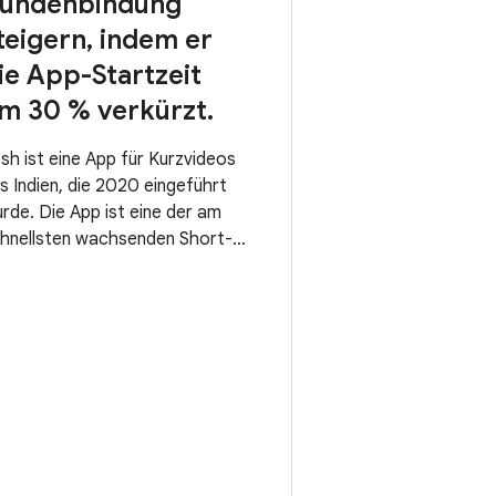
undenbindung
teigern, indem er
ie App-Startzeit
m 30 % verkürzt.
sh ist eine App für Kurzvideos
s Indien, die 2020 eingeführt
rde. Die App ist eine der am
hnellsten wachsenden Short-
deo-Apps mit über
4 Millionen monatlich aktiven
tzern. Daher ist es
tscheidend, sie für eine
elzahl von Geräten (High-End,
ttelklasse, Low-End) zu
timieren und auf allen Geräten
nheitliche Funktionen
zubieten. Die App-Startzeit