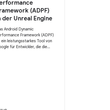
erformance
ramework (ADPF)
n der Unreal Engine
s Android Dynamic
rformance Framework (ADPF)
t ein leistungsstarkes Tool von
ogle für Entwickler, die die
istung ihrer Apps optimieren
chten. Über seine
ermischen APIs bietet ADPF
htzeitinformationen zum
ermischen Zustand des