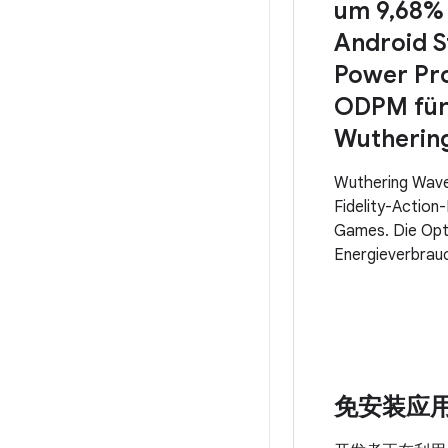
um 9,68%
Android S
Power Pro
ODPM fü
Wutherin
Wuthering Waves
Fidelity-Action
Games. Die Opt
Energieverbrauc
wichtig, um bei
Sessions nachha
erstklassige Nu
bieten. In Andr
der Power Profi
免安装应