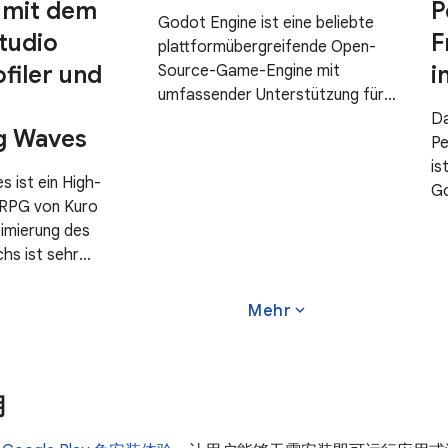
 mit dem
P
Godot Engine ist eine beliebte
tudio
F
plattformübergreifende Open-
filer und
i
Source-Game-Engine mit
umfassender Unterstützung für
r
Android. Mit Godot können Spiele
Da
g Waves
nahezu jedes Genres erstellt
Pe
werden. Es unterstützt sowohl
is
 ist ein High-
2D- als auch 3D-Grafiken. In
Go
-RPG von Kuro
Godot Version 4
Le
imierung des
mö
hs ist sehr
th
 langen Gaming-
Ec
ltig eine
expand_more
Mehr
th
tzererfahrung zu
oid Studio wurde
ler
用