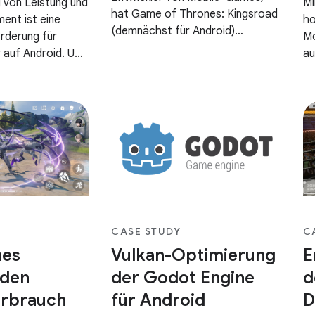
 von Leistung und
Mi
hat Game of Thrones: Kingsroad
nt ist eine
ho
(demnächst für Android)
rderung für
Mo
entwickelt, ein Action-
r auf Android. Um
au
Adventure-Rollenspiel, das auf
ielerlebnis zu
YA
der Emmy®- und Golden Globe®-
igen Entwickler
Ga
prämierten Serie „Game of
n sie hohe
Di
Thrones“ basiert. Beim
 einem
Ge
Ausführen
CASE STUDY
C
mes
Vulkan-Optimierung
E
 den
der Godot Engine
d
erbrauch
für Android
D