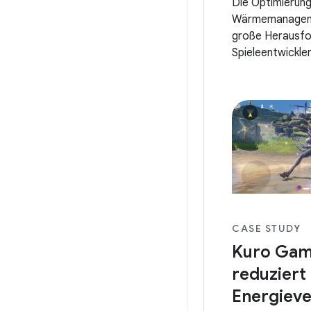
Die Optimierung
Wärmemanageme
große Herausfo
Spieleentwickle
ein optimales Sp
schaffen, benöt
Tools, mit dene
Framerates mit
nachhaltigen
CASE STUDY
Kuro Ga
reduziert
Energiev