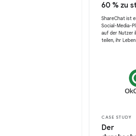
60 % zu s
ShareChat ist e
Social-Media-Pla
auf der Nutzer 
teilen, ihr Leb
und neue Freunde
Muttersprache f
CASE STUDY
Der