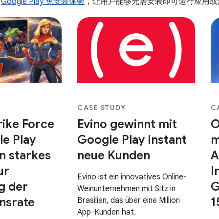
用
Google Play 免安装体验
，让用户能够无需安装即可运行应用或
CASE STUDY
C
rike Force
Evino gewinnt mit
O
e Play
Google Play Instant
m
in starkes
neue Kunden
A
ur
I
Evino ist ein innovatives Online-
g der
G
Weinunternehmen mit Sitz in
onsrate
1
Brasilien, das über eine Million
App-Kunden hat.