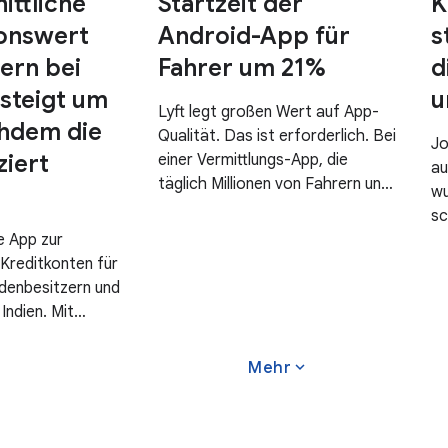
ittliche
Startzeit der
K
ionswert
Android-App für
s
ern bei
Fahrer um 21%
d
steigt um
u
Lyft legt großen Wert auf App-
chdem die
Qualität. Das ist erforderlich. Bei
Jo
iert
einer Vermittlungs-App, die
au
täglich Millionen von Fahrern und
wu
Fahrgästen einen wichtigen,
sc
zeitkritischen Dienst bietet, führt
e App zur
Vi
eine langsame oder nicht
Kreditkonten für
12
reagierende App zu inakzeptablen
adenbesitzern und
Nu
Problemen.
Indien. Mit
en
ransaktionen pro
Vi
50 Millionen
Mi
expand_more
Mehr
n allein im
op
ansaktionen im
ei
liarden US-Dollar
an