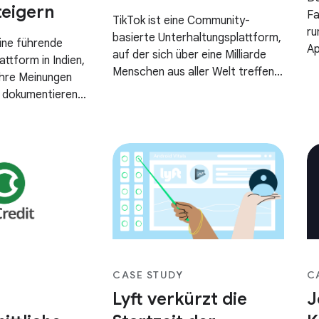
teigern
Fa
TikTok ist eine Community-
ru
basierte Unterhaltungsplattform,
ine führende
Ap
auf der sich über eine Milliarde
ttform in Indien,
al
Menschen aus aller Welt treffen,
ihre Meinungen
ka
um Inhalte zu entdecken, zu
en dokumentieren
Nu
erstellen und zu teilen.
 in ihrer
se
inden können.
Fu
Be
ni
vo
fü
ve
CASE STUDY
C
Lyft verkürzt die
J