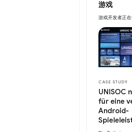
über die App ab
游戏
einem so große
OkCredit für all
游戏开发者正在
reibungsloses E
geschaffen, in
Unternehmen si
konzentriert ha
reduzieren und d
App zu verbesse
CASE STUDY
UNISOC n
für eine 
Android-
Spielelei