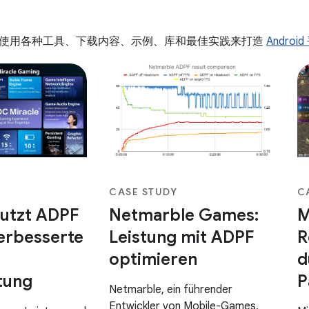
gewickelt. Bei
wu
n Umfang hat
Re
e Nutzer ein
ve
使用各种工具、下载内容、示例、库和最佳实践来打造
Androi
rlebnis
dem das
ch darauf
t, ANR-Fehler zu
ie Startzeit der
rn.
CASE STUDY
C
utzt ADPF
Netmarble Games:
M
verbesserte
Leistung mit ADPF
R
optimieren
d
stung
P
Netmarble, ein führender
Entwickler von Mobile-Games,