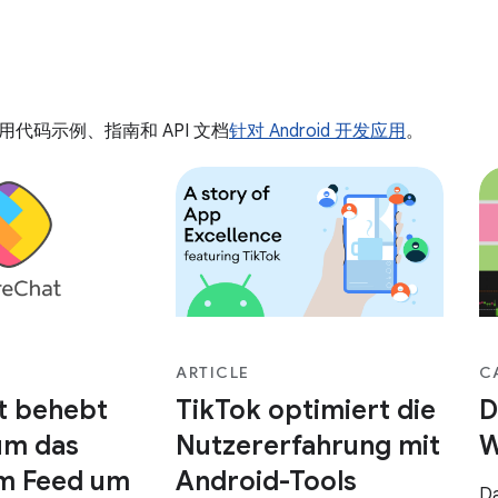
代码示例、指南和 API 文档
针对 Android 开发应用
。
ARTICLE
C
t behebt
TikTok optimiert die
D
um das
Nutzererfahrung mit
W
im Feed um
Android-Tools
Da