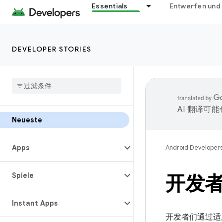
Essentials
Entwerfen und
DEVELOPER STORIES
AI 翻译可
Neueste
Apps
Android Developer
Spiele
开发
Instant Apps
开发者们通过适用于