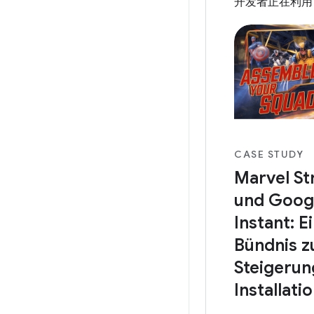
开发者正在利
CASE STUDY
Marvel St
und Googl
Instant: E
Bündnis z
Steigerun
Installati