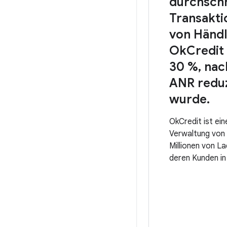
durchschn
Transakt
von Händl
OkCredit 
30 %, na
ANR reduz
wurde.
OkCredit ist ein
Verwaltung von 
Millionen von L
deren Kunden in 
140 Millionen T
Monat und über 
Downloads wurde
letzten Jahr Tr
Wert von 50 Mil