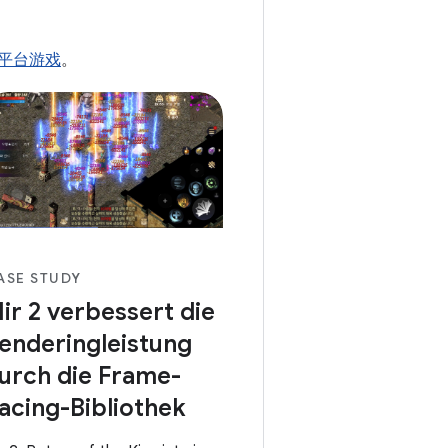
rde verkürzt und die
aktionsfähigkeit der App
rbessert.
d 平台游戏
。
ASE STUDY
ir 2 verbessert die
enderingleistung
urch die Frame-
acing-Bibliothek