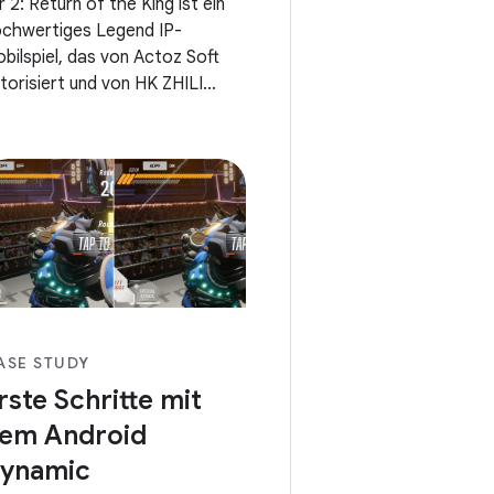
r 2: Return of the King ist ein
chwertiges Legend IP-
bilspiel, das von Actoz Soft
torisiert und von HK ZHILI
OAN LIMITED mit der Unity-
me-Engine entwickelt wurde.
eses Spiel fängt nicht nur das
fühl von Mir 2 ein, einem
ASE STUDY
rste Schritte mit
em Android
ynamic