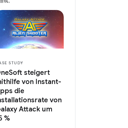
游戏。
ASE STUDY
neSoft steigert
ithilfe von Instant-
pps die
nstallationsrate von
alaxy Attack um
5 %