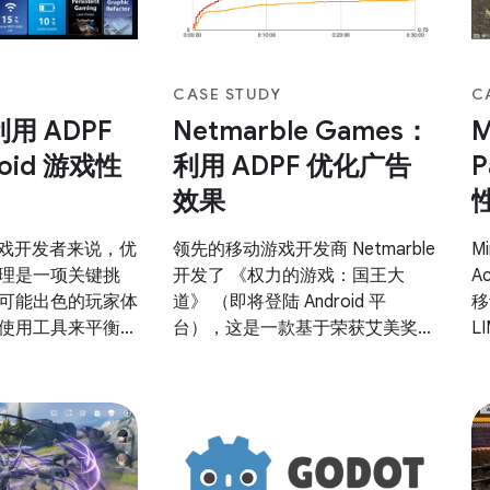
CASE STUDY
C
利用 ADPF
Netmarble Games：
M
oid 游戏性
利用 ADPF 优化广告
效果
d 游戏开发者来说，优
领先的移动游戏开发商 Netmarble
Mi
理是一项关键挑
开发了 《权力的游戏：国王大
A
可能出色的玩家体
道》 （即将登陆 Android 平
移
使用工具来平衡高
台），这是一款基于荣获艾美奖®
L
功耗。Android
和金球奖® 的《权力的游戏》系列
发
DPF) 提供了一组
的动作冒险角色扮演游戏。他们在
国
可让游戏直接与设备
Android 设备上运行游戏时遇到了
2
统进行互动，从而
性能问题，尤其是热节流问题，这
欢
化。 UNISOC
影响了持续性能和用户体验。为解
大
，以在其 SoC
决此问题，他们战略性地利用了
该