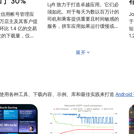
了 30%
Lyft 致力于打造卓越应用。它们必
须如此。对于每天为数以百万计的
是一款信用帐号管理应
J
司机和乘客提供重要且时间敏感的
万店主及其客户提
于
服务，拼车应用如果运行缓慢或无
比 1.4 亿的交易
短
响应，则会给用户带来无法接受的
 万次的下载量，仅去
1
阻碍。
dit 就为该应用记
中
 亿美元的交易额。
所
expand_more
展开
的运营规模如此之大，
于
ANR 和缩短应用
启
有用户打造了流畅
力
使用各种工具、下载内容、示例、库和最佳实践来打造
Androi