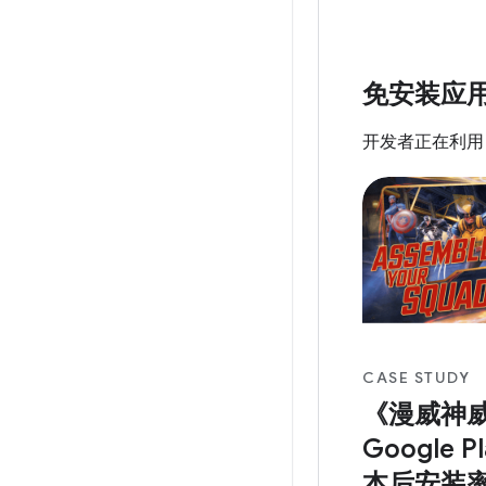
析器 ，可帮助
电源轨监视器 (O
数据。 借助 Andr
功耗性能分析功
免安装应
效地对 Andro
行 A/B 测试 （
开发者正在利
Games 首先使用 
CASE STUDY
《漫威神
Google 
本后安装