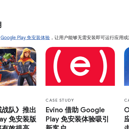
开发者根据设备端
Foundation 聘请了 The Forge
游
DPM) 了解功耗
Interactive 的图形优化专家，并
态
oid Studio 中的
与 Google 合作分析和进一步改进
形
能，您还可以 有
用
了 Godot 4 Vulkan
id 应用功能的功耗进
如下所示）。 Kuro
用
Google Play 免安装体验
，让用户能够无需安装即可运行应用或
Android
CASE STUDY
C
威战队》推出
Evino 借助 Google
O
Play 免安装版
Play 免安装体验吸引
率有效提高
新客户