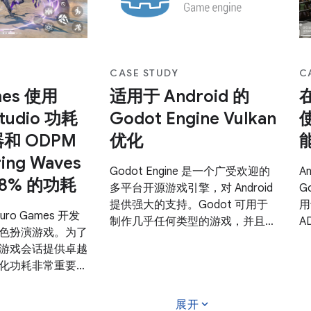
戏体验。从
Android 自适应性能框架 (ADPF)
P
开始，UNISOC 产品完
，并实施了以分辨率缩放和动态帧
的
F API，包括
速率调整为重点的优化。 高保真
著
int、Thermal 和
度移动游戏需要大量的 GPU 和
CASE STUDY
C
CPU 资源，这通常会导致
mes 使用
适用于 Android 的
在
Studio 功耗
Godot Engine Vulkan
使
和 ODPM
优化
能
ing Waves
Godot Engine 是一个广受欢迎的
A
68% 的功耗
多平台开源游戏引擎，对 Android
G
提供强大的支持。Godot 可用于
用
ro Games 开发
制作几乎任何类型的游戏，并且支
A
色扮演游戏。为了
持 2D 和 3D 图形。Godot 4 版引
设
游戏会话提供卓越
入了新的渲染系统，该系统具有用
随
化功耗非常重要。
于高保真图形的高级功能。Godot
出
o 从 Hedgehog
4 渲染程序专为 Vulkan 等现代图
E
 开始引入了 功耗性能分
expand_more
形 API 而设计。 Godot
展开
版