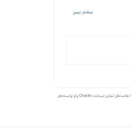
بیشتر ببین
هستند. جاوا و OpenJDK علامت‌های تجاری یا علامت‌های تجاری ثبت‌شده Oracle و/یا وابسته‌های