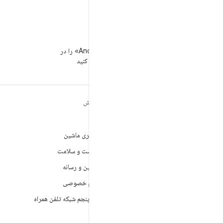
WeChat
«توسعه‌دهندگان Android» را در
WeChat دنبال کنید
مطالب بیشتر درباره
کاوش
ANDROID
بازی
Android
یادگیری ماشین
Android برای سازمان‌ها
بهداشت و سلامت
امنیت
دوربین و رسانه
منبع آزاد
حریم خصوصی
اخبار
نسل پنجم شبکه تلفن همراه
وبلاگ