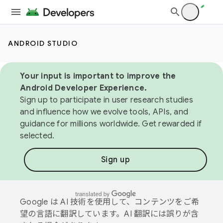
ANDROID STUDIO
Your input is important to improve the
Android Developer Experience.
Sign up to participate in user research studies
and influence how we evolve tools, APIs, and
guidance for millions worldwide. Get rewarded if
selected.
Sign up
Google は AI 技術を使用して、コンテンツをご希
望の言語に翻訳しています。AI 翻訳には誤りが含