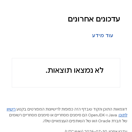
עדכונים אחרונים
עוד מידע
לא נמצאו תוצאות.
דוגמאות התוכן והקוד שבדף הזה כפופות לרישיונות המפורטים בקטע
רישיון
לתוכן
.‏ Java ו-OpenJDK הם סימנים מסחריים או סימנים מסחריים רשומים
של חברת Oracle ו/או של השותפים העצמאיים שלה.
עדכון אחרון: 2026-07-30 (שעון UTC).