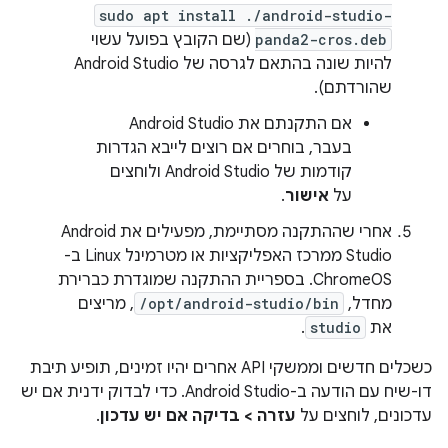
sudo apt install ./android-studio-
panda2-cros.deb
(שם הקובץ בפועל עשוי
להיות שונה בהתאם לגרסה של Android Studio
שהורדתם).
אם התקנתם את Android Studio
בעבר, בוחרים אם רוצים לייבא הגדרות
קודמות של Android Studio ולוחצים
על
אישור
.
אחרי שההתקנה מסתיימת, מפעילים את Android
Studio ממרכז האפליקציות או מטרמינל Linux ב-
ChromeOS. בספריית ההתקנה שמוגדרת כברירת
מחדל,
/opt/android-studio/bin
, מריצים
את
studio
.
כשכלים חדשים וממשקי API אחרים יהיו זמינים, תופיע תיבת
דו-שיח עם הודעה ב-Android Studio. כדי לבדוק ידנית אם יש
עדכונים, לוחצים על
עזרה > בדיקה אם יש עדכון
.