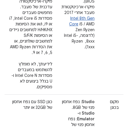
BIOS).
מיקרו-ארכיטקטורה
מיקרו-ארכיטקטורת
עדכנית של מעבד.
מעבד אחרי 2017
מחפשים מעבדים
Intel 8th Gen
מסדרות Intel Core i5,‏ i7
i5 / AMD
Core
או i9, ו/או את הסיומות
Zen Ryzen
H/HK/HX למחשבים ניידים
(לדוגמה, Intel i5-
או הסיומות S/F/K
8xxx, ‏ Ryzen
למחשבים שולחניים, או
1xxx).
את הסדרות AMD Ryzen
5,‏ 6,‏ 7 או 9.
לידיעתך, לא מומלץ
להשתמש במעבדים
מסדרות Intel Core N ו-
U בגלל ביצועים לא
מספיקים.
מקום
Studio:
נפח אחסון
כונן SSD עם נפח אחסון
בכונן
פנוי של 8GB. ‫
של 32GB או יותר
Studio ו-
Emulator:
נפח
אחסון פנוי של