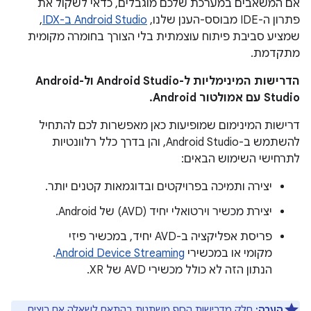
אם המשאבים במערכת שלכם מוגבלים, כדאי לשקול את
פתרון ה-IDE מבוסס-הענן שלנו,
Android Studio ב-IDX
,
שמציע סביבת פיתוח עוצמתית בלי הצורך בחומרה מקומית
מתקדמת.
הדרישות המינימליות ל-Android Studio ול-Android
Studio עם אמולטור Android.
דרישות המינימום שמופיעות כאן מאפשרות לכם להתחיל
להשתמש ב-Android Studio, והן בדרך כלל רלוונטיות
לתרחישי השימוש הבאים:
יצירה ותמיכה בפרויקטים ובדוגמאות קטנים יותר.
יצירת מכשיר וירטואלי יחיד (AVD) של Android.
פריסת אפליקציה ב-AVD יחיד, במכשיר פיזי
מקומי או במכשירי
Android Device Streaming
.
הנתון הזה לא כולל מכשירי AVD של XR.
הערה:
חלק מדרישות הסף משתנות בהתאם לשאלה אם רוצים