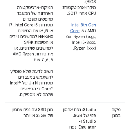
BIOS).
מיקרו-ארכיטקטורת
המיקרו-ארכיטקטורה
CPU אחרי 2017. ‫
האחרונה של המעבד.
מחפשים מעבדים
Intel 8th Gen
מסדרות Intel Core i5,‏ i7
i5 / AMD
Core
או i9, או את הסיומות
Zen Ryzen (e.g.,
H/HK/HX למחשבים ניידים
Intel i5-8xxx,
או הסיומות S/F/K
Ryzen 1xxx).
למחשבים שולחניים, או
את סדרות AMD Ryzen
5,‏ 6,‏ 7 או 9.
חשוב לדעת שלא מומלץ
להשתמש במעבדים
מסדרות N ו-U של Intel®
Core™‎ כי הביצועים
שלהם לא מספיקים.
מקום
Studio:
נפח אחסון
כונן SSD עם נפח אחסון
בכונן
פנוי של 8GB. ‫
של 32GB או יותר
Studio ו-
Emulator:
נפח