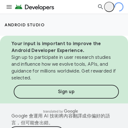
ANDROID STUDIO
Your input is important to improve the
Android Developer Experience.
Sign up to participate in user research studies
and influence how we evolve tools, APIs, and
guidance for millions worldwide. Get rewarded if
selected.
Sign up
Google 會運用 AI 技術將內容翻譯成你偏好的語
言，但可能會出錯。