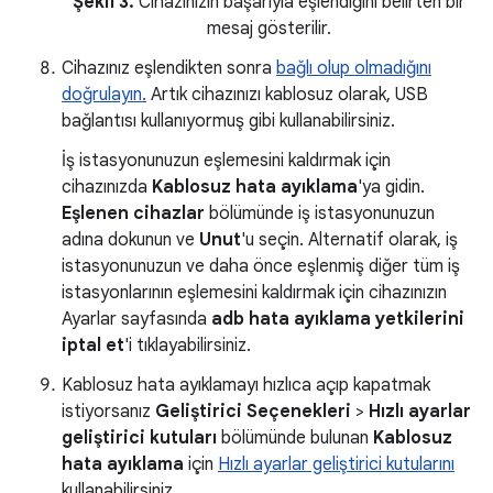
Şekil 3.
Cihazınızın başarıyla eşlendiğini belirten bir
mesaj gösterilir.
Cihazınız eşlendikten sonra
bağlı olup olmadığını
doğrulayın.
Artık cihazınızı kablosuz olarak, USB
bağlantısı kullanıyormuş gibi kullanabilirsiniz.
İş istasyonunuzun eşlemesini kaldırmak için
cihazınızda
Kablosuz hata ayıklama
'ya gidin.
Eşlenen cihazlar
bölümünde iş istasyonunuzun
adına dokunun ve
Unut
'u seçin. Alternatif olarak, iş
istasyonunuzun ve daha önce eşlenmiş diğer tüm iş
istasyonlarının eşlemesini kaldırmak için cihazınızın
Ayarlar sayfasında
adb hata ayıklama yetkilerini
iptal et
'i tıklayabilirsiniz.
Kablosuz hata ayıklamayı hızlıca açıp kapatmak
istiyorsanız
Geliştirici Seçenekleri
>
Hızlı ayarlar
geliştirici kutuları
bölümünde bulunan
Kablosuz
hata ayıklama
için
Hızlı ayarlar geliştirici kutularını
kullanabilirsiniz.