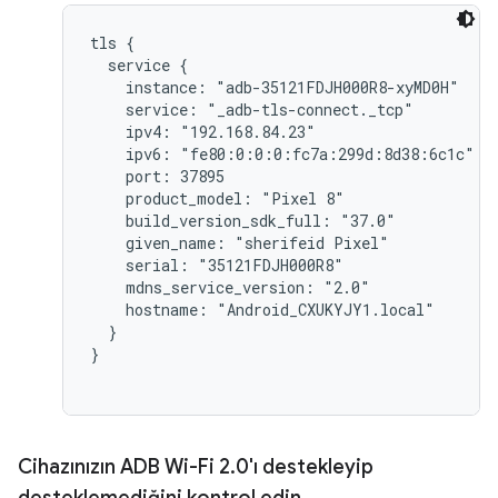
tls {

  service {

    instance: "adb-35121FDJH000R8-xyMD0H"

    service: "_adb-tls-connect._tcp"

    ipv4: "192.168.84.23"

    ipv6: "fe80:0:0:0:fc7a:299d:8d38:6c1c"

    port: 37895

    product_model: "Pixel 8"

    build_version_sdk_full: "37.0"

    given_name: "sherifeid Pixel"

    serial: "35121FDJH000R8"

    mdns_service_version: "2.0"

    hostname: "Android_CXUKYJY1.local"

  }

}

Cihazınızın ADB Wi-Fi 2
.
0'ı destekleyip