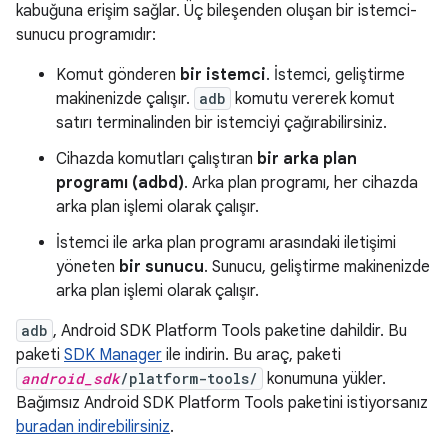
kabuğuna erişim sağlar. Üç bileşenden oluşan bir istemci-
sunucu programıdır:
Komut gönderen
bir istemci
. İstemci, geliştirme
makinenizde çalışır.
adb
komutu vererek komut
satırı terminalinden bir istemciyi çağırabilirsiniz.
Cihazda komutları çalıştıran
bir arka plan
programı (adbd)
. Arka plan programı, her cihazda
arka plan işlemi olarak çalışır.
İstemci ile arka plan programı arasındaki iletişimi
yöneten
bir sunucu
. Sunucu, geliştirme makinenizde
arka plan işlemi olarak çalışır.
adb
, Android SDK Platform Tools paketine dahildir. Bu
paketi
SDK Manager
ile indirin. Bu araç, paketi
android_sdk
/platform-tools/
konumuna yükler.
Bağımsız Android SDK Platform Tools paketini istiyorsanız
buradan indirebilirsiniz
.