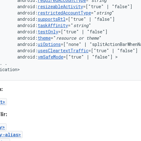
android:
requiredAccountType
="
string
android:
resizeableActivity
=["true"
|
android:
restrictedAccountType
="
string
android:
supportsRtl
=["true"
|
android:
taskAffinity
="
string
android:
testOnly
=["true"
|
android:
theme
="
resource
or
theme
android:
uiOptions
=["none"
|
android:
usesCleartextTraffic
=["true"
|
android:
vmSafeMode
=["true"
|
"false"]
.
.

ication>
n:
t>
lir:
y>
y-alias>