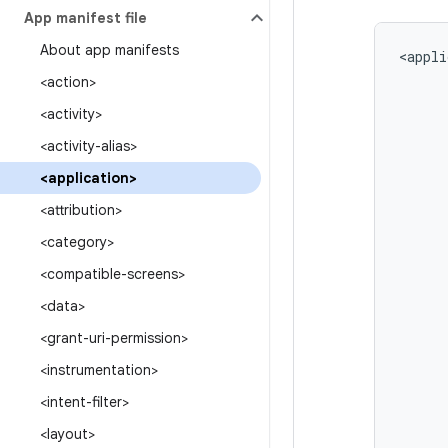
App manifest file
About app manifests
<appli
<action>
<activity>
<activity-alias>
<application>
<attribution>
<category>
<compatible-screens>
<data>
<grant-uri-permission>
<instrumentation>
<intent-filter>
<layout>