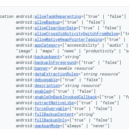
cation
android:
allowTaskReparenting
=["true"
|
android:
allowBackup
=["true"
|
android:
allowClearUserData
=["true"
|
android:
allowCrossUidActivitySwitchFromBelow
=["t
android:
allowNativeHeapPointerTagging
=["true"
|
android:
appCategory
=["accessibility"
|
"audio"
|
"image"
|
"maps"
|
"news"
|
"productivity"
|
"s
android:
backupAgent
="
string
android:
backupInForeground
=["true"
|
android:
banner
="
drawable
resource
android:
dataExtractionRules
="
string
resource
android:
debuggable
=["true"
|
android:
description
="
string
resource
android:
enabled
=["true"
|
android:
enableOnBackInvokedCallback
=["true"
|
android:
extractNativeLibs
=["true"
|
android:
forceQueryable
=["true"
|
android:
fullBackupContent
="
string
android:
fullBackupOnly
=["true"
|
android:
gwpAsanMode
=["always"
|