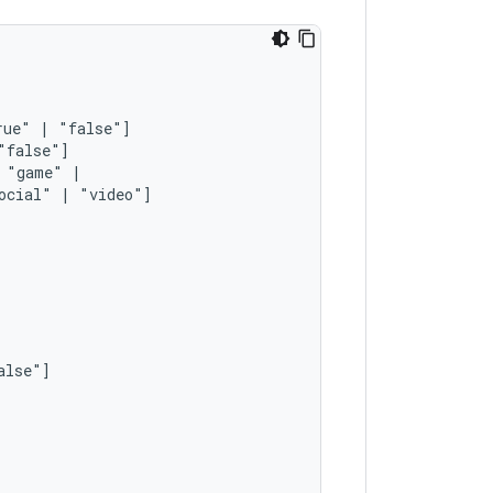
rue"
|
"game"
ocial"
|