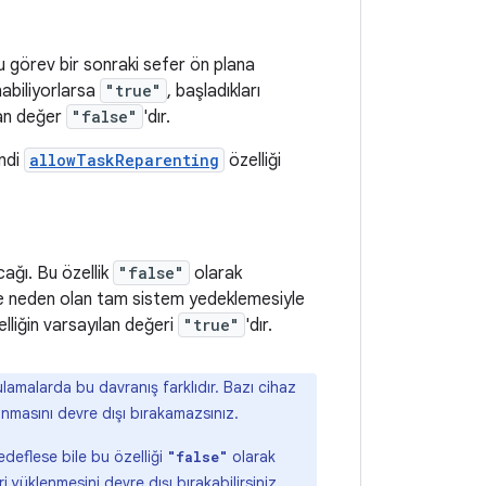
bu görev bir sonraki sefer ön plana
nabiliyorlarsa
"true"
, başladıkları
lan değer
"false"
'dır.
endi
allowTaskReparenting
özelliği
ağı. Bu özellik
"false"
olarak
ne neden olan tam sistem yedeklemesiyle
liğin varsayılan değeri
"true"
'dır.
lamalarda bu davranış farklıdır. Bazı cihaz
ınmasını devre dışı bırakamazsınız.
deflese bile bu özelliği
olarak
"false"
yüklenmesini devre dışı bırakabilirsiniz.