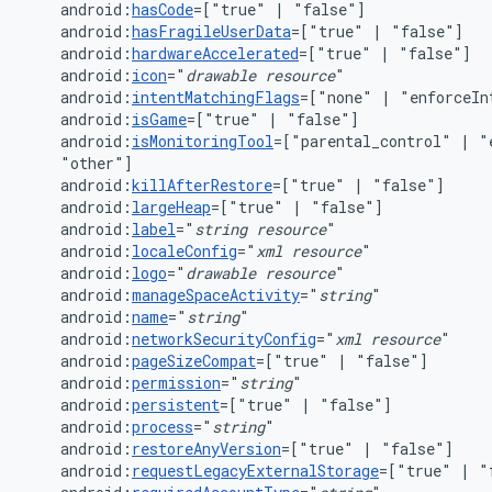
android:
hasCode
=["true"
|
android:
hasFragileUserData
=["true"
|
android:
hardwareAccelerated
=["true"
|
android:
icon
="
drawable
resource
android:
intentMatchingFlags
=["none"
|
"enforceIn
android:
isGame
=["true"
|
android:
isMonitoringTool
=["parental_control"
|
"
android:
killAfterRestore
=["true"
|
android:
largeHeap
=["true"
|
android:
label
="
string
resource
android:
localeConfig
="
xml
resource
android:
logo
="
drawable
resource
android:
manageSpaceActivity
="
string
android:
name
="
string
android:
networkSecurityConfig
="
xml
resource
android:
pageSizeCompat
=["true"
|
android:
permission
="
string
android:
persistent
=["true"
|
android:
process
="
string
android:
restoreAnyVersion
=["true"
|
android:
requestLegacyExternalStorage
=["true"
|