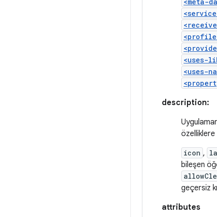
<meta-d
<service
<receive
<profile
<provide
<uses-li
<uses-na
<propert
description:
Uygulamanı
özelliklere
icon
,
l
bileşen öğe
allowCle
geçersiz k
attributes