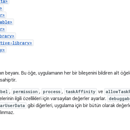
ata>
>
r>
able>
r>
brary>
tive-library>
y>
n beyanı. Bu öğe, uygulamanın her bir bileşenini bildiren alt öğele
 sahiptir.
abel
,
permission
,
process
,
taskAffinity
ve
allowTask
lerinin ilgili özellikleri için varsayılan değerler ayarlar.
debuggab
arUserData
gibi diğerleri, uygulama için bir bütün olarak değer
ılınmaz.