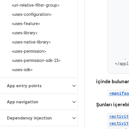
<uri-relative-filter-group>
<uses-configuration>
<uses-feature>
<uses-library>
<uses-native-library>
<uses-permission>
.
<uses-permission-sdk-23>
</appl
<uses-sdk>
içinde buluna
App entry points
<manifes
App navigation
Şunları içerebi
<activit
Dependency injection
<activit