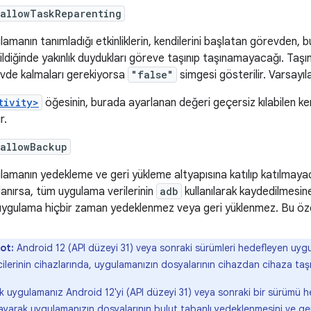
:allowTaskReparenting
lamanın tanımladığı etkinliklerin, kendilerini başlatan görevden, 
rildiğinde yakınlık duydukları göreve taşınıp taşınamayacağı. Taşı
vde kalmaları gerekiyorsa
"false"
simgesi gösterilir. Varsayı
tivity>
öğesinin, burada ayarlanan değeri geçersiz kılabilen k
r.
:allowBackup
lamanın yedekleme ve geri yükleme altyapısına katılıp katılmayac
lanırsa, tüm uygulama verilerinin
adb
kullanılarak kaydedilmesi
 uygulama hiçbir zaman yedeklenmez veya geri yüklenmez. Bu özel
ot:
Android 12 (API düzeyi 31) veya sonraki sürümleri hedefleyen uygu
cilerinin cihazlarında, uygulamanızın dosyalarının cihazdan cihaza taş
 uygulamanız Android 12'yi (API düzeyi 31) veya sonraki bir sürümü he
ayarak uygulamanızın dosyalarının bulut tabanlı yedeklenmesini ve geri 