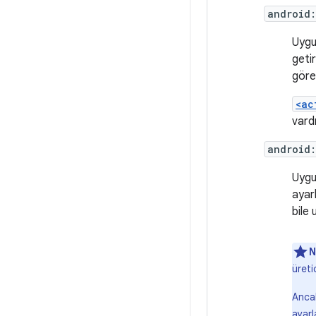
android
Uygu
geti
göre
<ac
vardı
android
Uygu
ayar
bile
N
üreti
Ancak
ayarl