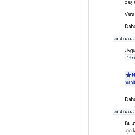
başla
Vars
Daha 
android
Uygul
"tr
N
manif
Daha 
android
Bu u
için 