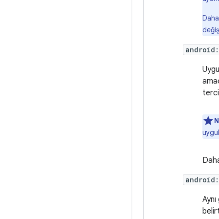
Daha 
değiş
android:
Uygul
amaçl
terci
N
uygul
Daha 
android:
Aynı
belir