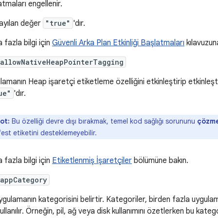
tmaları engellenir.
ayılan değer
"true"
'dır.
fazla bilgi için
Güvenli Arka Plan Etkinliği Başlatmaları
kılavuzun
:allowNativeHeapPointerTagging
amanın Heap işaretçi etiketleme özelliğini etkinleştirip etkinleşt
ue"
'dır.
ot:
Bu özelliği devre dışı bırakmak, temel kod sağlığı sorununu
çözm
est etiketini desteklemeyebilir.
fazla bilgi için
Etiketlenmiş İşaretçiler
bölümüne bakın.
:appCategory
ygulamanın kategorisini belirtir. Kategoriler, birden fazla uygul
kullanılır. Örneğin, pil, ağ veya disk kullanımını özetlerken bu kate