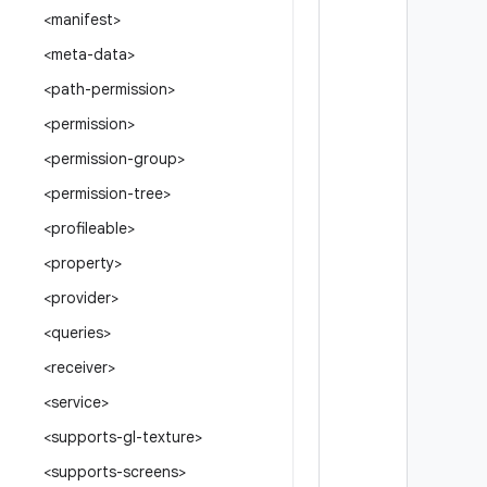
<manifest>
<meta-data>
<path-permission>
<permission>
<permission-group>
<permission-tree>
<profileable>
<property>
<provider>
<queries>
<receiver>
<service>
<supports-gl-texture>
<supports-screens>