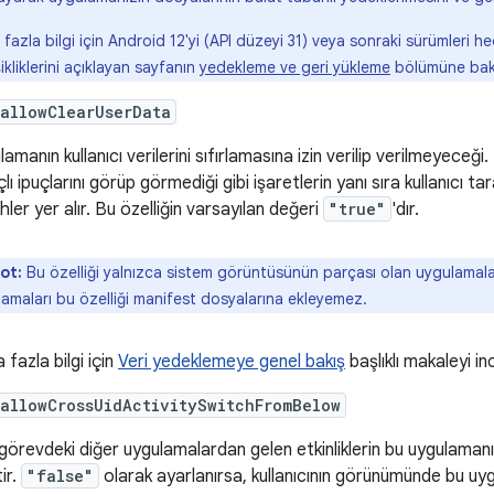
fazla bilgi için Android 12'yi (API düzeyi 31) veya sonraki sürümleri 
ikliklerini açıklayan sayfanın
yedekleme ve geri yükleme
bölümüne bak
allowClearUserData
amanın kullanıcı verilerini sıfırlamasına izin verilip verilmeyeceği.
ı ipuçlarını görüp görmediği gibi işaretlerin yanı sıra kullanıcı ta
hler yer alır. Bu özelliğin varsayılan değeri
"true"
'dır.
ot:
Bu özelliği yalnızca sistem görüntüsünün parçası olan uygulamalar
amaları bu özelliği manifest dosyalarına ekleyemez.
fazla bilgi için
Veri yedeklemeye genel bakış
başlıklı makaleyi in
allowCrossUidActivitySwitchFromBelow
 görevdeki diğer uygulamalardan gelen etkinliklerin bu uygulamanı
tir.
"false"
olarak ayarlanırsa, kullanıcının görünümünde bu uygu