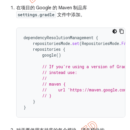
在项目的 Google 的 Maven 制品库
settings.gradle
文件中添加。
dependencyResolutionManagement
{
repositoriesMode
.
set
(
RepositoriesMode
.
FAI
repositories
{
google
()
// If you're using a version of Gradl
// instead use:
//
// maven {
//     url 'https://maven.google.com'
// }
}
}