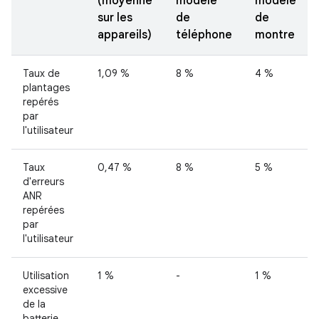
(moyenne
modèle
modèle
sur les
de
de
appareils)
téléphone
montre
Taux de
1,09 %
8 %
4 %
plantages
repérés
par
l'utilisateur
Taux
0,47 %
8 %
5 %
d'erreurs
ANR
repérées
par
l'utilisateur
Utilisation
1 %
-
1 %
excessive
de la
batterie