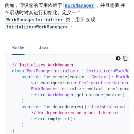
例如，假设您的应用依赖于
WorkManager
，并且需要 并
在启动时对其进行初始化。定义一个
WorkManagerInitializer
类，用于 实现
Initializer<WorkManager>
：
Kotlin
Java
// Initializes WorkManager.
class
WorkManagerInitializer
:
Initializer
<
WorkMan
override
fun
 create
(
context
:
Context
):
WorkMan
val
 configuration 
=
Configuration
.
Builder
(
WorkManager
.
initialize
(
context
,
 configurat
return
WorkManager
.
getInstance
(
context
)
}
override
fun
 dependencies
():
List
<
Class
<
out 
In
// No dependencies on other libraries.
return
 emptyList
()
}
}