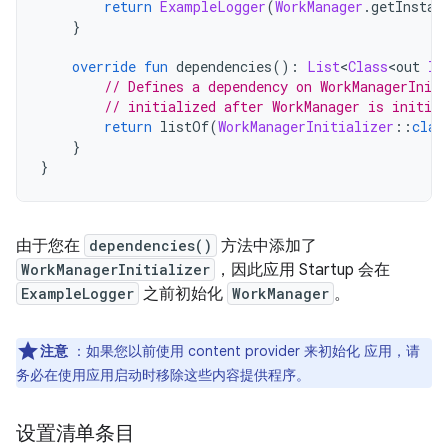
return
ExampleLogger
(
WorkManager
.
getInstan
}
override
fun
 dependencies
():
List
<
Class
<
out 
In
// Defines a dependency on WorkManagerIniti
// initialized after WorkManager is initial
return
 listOf
(
WorkManagerInitializer
::
clas
}
}
由于您在
dependencies()
方法中添加了
WorkManagerInitializer
，因此应用 Startup 会在
ExampleLogger
之前初始化
WorkManager
。
注意
：如果您以前使用 content provider 来初始化 应用，请
务必在使用应用启动时移除这些内容提供程序。
设置清单条目