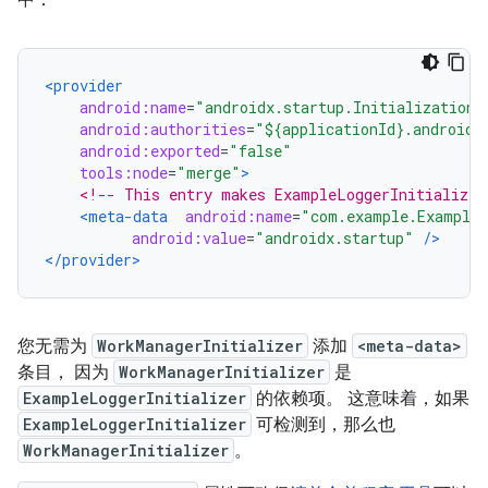
中：
<provider
android:name
=
"androidx.startup.InitializationP
android:authorities
=
"${applicationId}.androidx
android:exported
=
"false"
tools:node
=
"merge"
>
<!-- This entry makes ExampleLoggerInitializer
<meta-data
android:name
=
"com.example.ExampleL
android:value
=
"androidx.startup"
/>
</provider>
您无需为
WorkManagerInitializer
添加
<meta-data>
条目， 因为
WorkManagerInitializer
是
ExampleLoggerInitializer
的依赖项。 这意味着，如果
ExampleLoggerInitializer
可检测到，那么也
WorkManagerInitializer
。