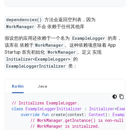
dependencies()
方法会返回空列表，因为
WorkManager
不会 依赖于任何其他库
假设您的应用还依赖于一个名为
ExampleLogger
的库，
该库在 依赖于
WorkManager
。这种依赖项意味着 App
Startup 首先初始化
WorkManager
。定义 实现
Initializer<ExampleLogger>
的
ExampleLoggerInitializer
类：
Kotlin
Java
// Initializes ExampleLogger.
class
ExampleLoggerInitializer
:
Initializer
<
Examp
override
fun
 create
(
context
:
Context
):
Example
// WorkManager.getInstance() is non-null o
// WorkManager is initialized.