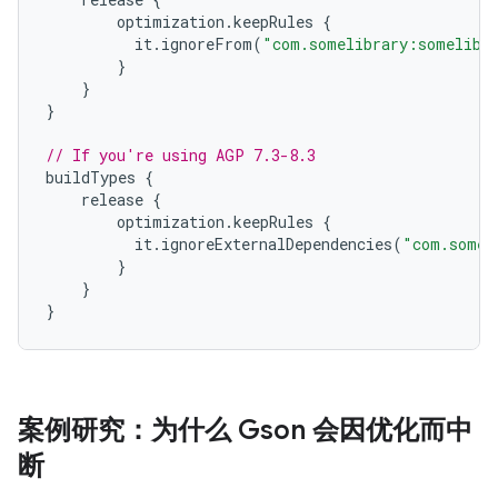
optimization
.
keepRules
{
it
.
ignoreFrom
(
"com.somelibrary:somelibr
}
}
}
// If you're using AGP 7.3-8.3
buildTypes
{
release
{
optimization
.
keepRules
{
it
.
ignoreExternalDependencies
(
"com.somel
}
}
}
案例研究：为什么 Gson 会因优化而中
断