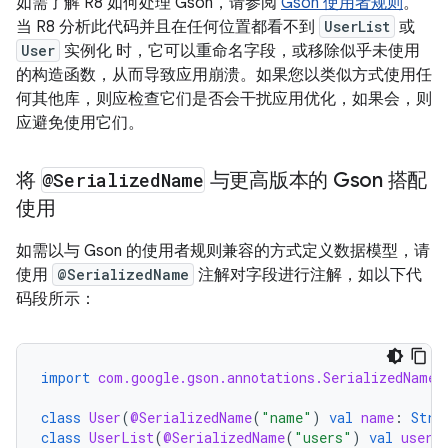
如需了解 R8 如何处理 Gson，请参阅
Gson 使用者规则
。
当 R8 分析此代码并且在任何位置都看不到
UserList
或
User
实例化 时，它可以重命名字段，或移除似乎未使用
的构造函数，从而导致应用崩溃。如果您以类似方式使用任
何其他库，则应检查它们是否会干扰应用优化，如果会，则
应避免使用它们。
将
@Serialized
Name
与更高版本的 Gson 搭配
使用
如需以与 Gson 的使用者规则兼容的方式定义数据模型，请
使用
@SerializedName
注解对字段进行注解，如以下代
码段所示：
import
com.google.gson.annotations.SerializedName
class
User
(
@SerializedName
(
"name"
)
val
name
:
Stri
class
UserList
(
@SerializedName
(
"users"
)
val
users