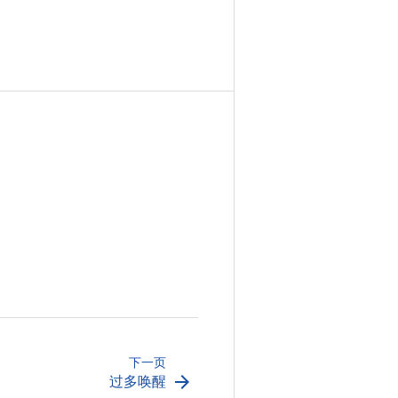
下一页
arrow_forward
过多唤醒