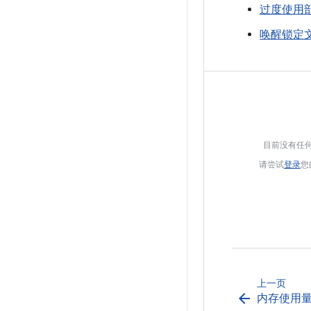
过度使用
唤醒锁定
目前没有任
请尝试
登录
您
上一页
arrow_back
内存使用