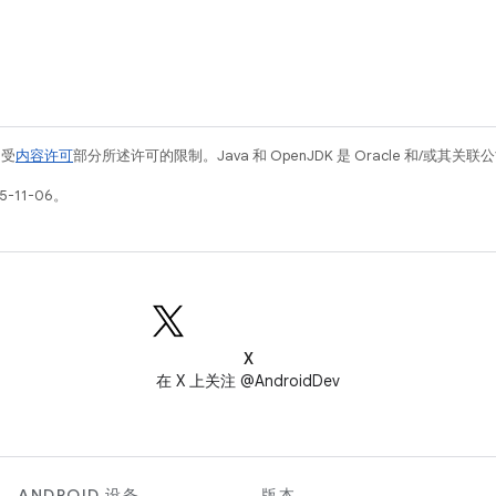
例受
内容许可
部分所述许可的限制。Java 和 OpenJDK 是 Oracle 和/或其
-11-06。
X
在 X 上关注 @AndroidDev
ANDROID 设备
版本