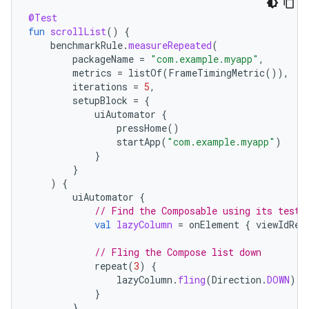
@Test
fun
scrollList
()
{
benchmarkRule
.
measureRepeated
(
packageName
=
"com.example.myapp"
,
metrics
=
listOf
(
FrameTimingMetric
()),
iterations
=
5
,
setupBlock
=
{
uiAutomator
{
pressHome
()
startApp
(
"com.example.myapp"
)
}
}
)
{
uiAutomator
{
// Find the Composable using its testT
val
lazyColumn
=
onElement
{
viewIdRes
// Fling the Compose list down
repeat
(
3
)
{
lazyColumn
.
fling
(
Direction
.
DOWN
)
}
}