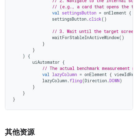
// 2. Navigate to the internal scr
// (e.g., a card that opens the ta
val
settingsButton
=
onElement
{
v
settingsButton
.
click
()
// 3. Wait until the target screen
waitForStableInActiveWindow
()
}
}
)
{
uiAutomator
{
// The actual benchmark measurement st
val
lazyColumn
=
onElement
{
viewIdRes
lazyColumn
.
fling
(
Direction
.
DOWN
)
}
}
}
其他资源