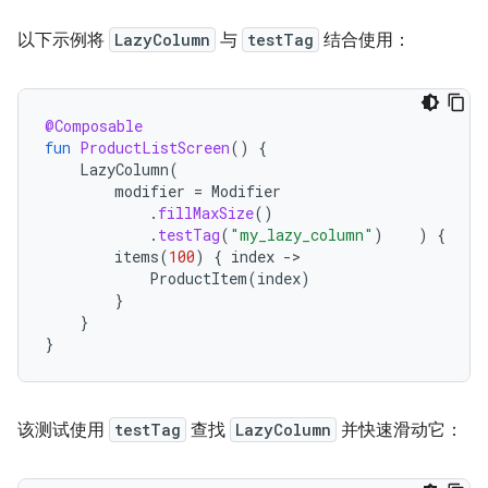
以下示例将
LazyColumn
与
testTag
结合使用：
@Composable
fun
ProductListScreen
()
{
LazyColumn
(
modifier
=
Modifier
.
fillMaxSize
()
.
testTag
(
"my_lazy_column"
)
)
{
items
(
100
)
{
index
-
ProductItem
(
index
)
}
}
}
该测试使用
testTag
查找
LazyColumn
并快速滑动它：