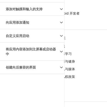
微信
添加对触摸和输入的支持
在微信中关注 Android 开发者
向应用添加通知
自定义应用启动
关于 ANDROID
发现
Android
游戏
将应用内容添加到主屏幕或启动器
适用于企业的 Android
机器学习
中
安全
健康与健身
创建向后兼容的界面
源代码
相机与媒体
新闻
隐私权政策
博客
5G
播客