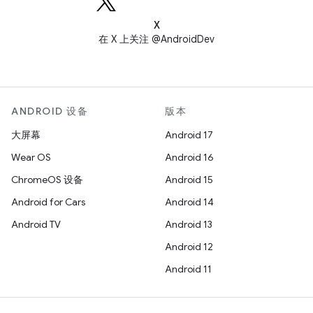
X
在 X 上关注 @AndroidDev
ANDROID 设备
版本
大屏幕
Android 17
Wear OS
Android 16
ChromeOS 设备
Android 15
Android for Cars
Android 14
Android TV
Android 13
Android 12
Android 11