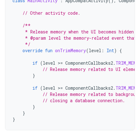
class
MainActivity
:
AppCompatActivity
(),
Componen
// Other activity code.
/**
     * Release memory when the UI becomes hidden o
     * @param level the memory-related event that 
     */
override
fun
onTrimMemory
(
level
:
Int
)
{
if
(
level
>
=
ComponentCallbacks2
.
TRIM_MEMO
// Release memory related to UI elemen
}
if
(
level
>
=
ComponentCallbacks2
.
TRIM_MEMO
// Release memory related to backgroun
// closing a database connection.
}
}
}