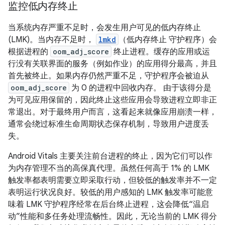
监控低内存终止
当系统内存严重不足时，会发生用户可见的低内存终止
(LMK)。当内存不足时，
lmkd
（低内存终止 守护程序）会
根据进程的
oom_adj_score
终止进程。缓存的应用或运
行没有关联界面的服务（例如作业）的应用得分最高，并且
首先被终止。如果内存仍然严重不足，守护程序会被迫从
oom_adj_score
为 0 的进程中回收内存。 由于该得分是
为可见应用保留的，因此终止这些应用会导致进程立即非正
常退出。对于最终用户而言，这看起来就像应用崩溃一样，
通常会绕过标准生命周期状态保存机制，导致用户进度丢
失。
Android Vitals 主要关注前台进程的终止，因为它们可以作
为内存管理不当的高保真代理。虽然任何高于 1% 的 LMK
触发率都表明需要立即采取行动，但较低的触发率并不一定
表明运行状况良好。较低的用户感知的 LMK 触发率可能意
味着 LMK 守护程序经常在后台终止进程，这会降低“温启
动”性能和多任务处理流畅性。因此，无论当前的 LMK 得分