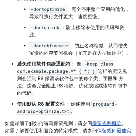
-dontoptimize
：完全停用整个应用的优化，
导致可执行文件更大、速度更慢。
-dontshrink
：防止移除未使用的代码和资
源。
-dontobfuscate
：防止名称缩减，从而错失
宝贵的内存节省机会（尤其是在大型应用中）。
避免使用软件包级通配符
： 像
-keep class
com.example.package.** { *; }
这样的宽泛规
则会强制 R8 保留该软件包中的每个类、字段和 方
法。这会完全阻止 R8 移除、优化或缩减该软件包中
的代码。
使用默认 R8 配置文件
： 始终使用
proguard-
android-optimize.txt
。
如需详细了解如何编写保留规则，请参阅
保留规则概览
。
如需了解要使用和避免的特定模式，请参阅
保留规则最佳实