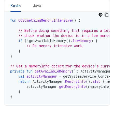
Kotlin
Java
fun
doSomethingMemoryIntensive
()
{
// Before doing something that requires a lot 
// check whether the device is in a low memory
if
(
!
getAvailableMemory
().
lowMemory
)
{
// Do memory intensive work.
}
}
// Get a MemoryInfo object for the device's curren
private
fun
getAvailableMemory
():
ActivityManager
.
val
activityManager
=
getSystemService
(
Context
return
ActivityManager
.
MemoryInfo
().
also
{
mem
activityManager
.
getMemoryInfo
(
memoryInfo
)
}
}