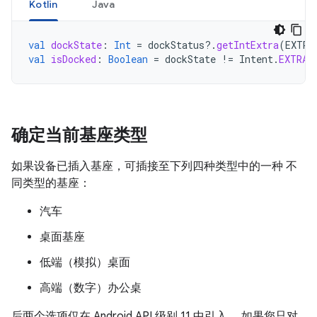
Kotlin
Java
val
dockState
:
Int
=
dockStatus
?.
getIntExtra
(
EXTRA
val
isDocked
:
Boolean
=
dockState
!=
Intent
.
EXTRA_
确定当前基座类型
如果设备已插入基座，可插接至下列四种类型中的一种 不
同类型的基座：
汽车
桌面基座
低端（模拟）桌面
高端（数字）办公桌
后两个选项仅在 Android API 级别 11 中引入， 如果您只对