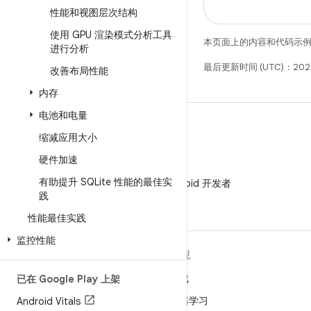
性能和视图层次结构
使用 GPU 渲染模式分析工具
本页面上的内容和代码示
进行分析
最后更新时间 (UTC)：202
改善布局性能
内存
电池和电量
缩减应用大小
硬件加速
微信
有助提升 SQLite 性能的最佳实
在微信中关注 Android 开发者
践
性能最佳实践
监控性能
关于 ANDROID
发现
Android
游戏
已在 Google Play 上架
适用于企业的 Android
机器学习
Android Vitals