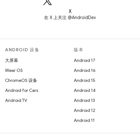
X
在 X 上关注 @AndroidDev
ANDROID 设备
版本
大屏幕
Android 17
Wear OS
Android 16
ChromeOS 设备
Android 15
Android for Cars
Android 14
Android TV
Android 13
Android 12
Android 11