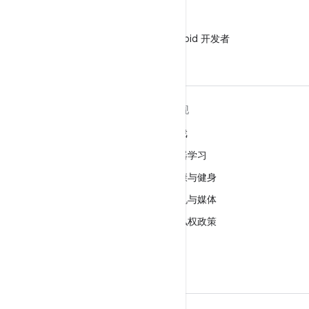
微信
在微信中关注 Android 开发者
关于 ANDROID
发现
Android
游戏
适用于企业的 Android
机器学习
安全
健康与健身
源代码
相机与媒体
新闻
隐私权政策
博客
5G
播客