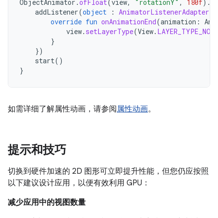
ObjectAnimator
.
ofFloat
(
view
,
"rotationY"
,
180f
).
a
addListener
(
object
:
AnimatorListenerAdapter
()
override
fun
onAnimationEnd
(
animation
:
Ani
view
.
setLayerType
(
View
.
LAYER_TYPE_NON
}
})
start
()
}
如需详细了解属性动画，请参阅
属性动画
。
提示和技巧
切换到硬件加速的 2D 图形可立即提升性能，但您仍应按照
以下建议设计应用，以便有效利用 GPU：
减少应用中的视图数量