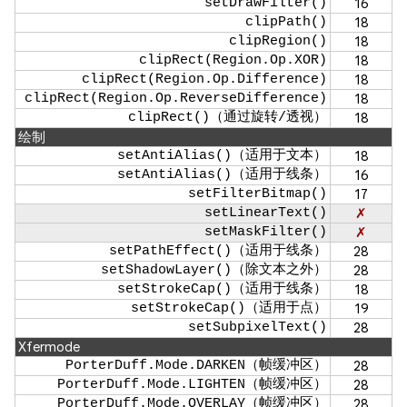
setDrawFilter()
16
clipPath()
18
clipRegion()
18
clipRect(Region.Op.XOR)
18
clipRect(Region.Op.Difference)
18
clipRect(Region.Op.ReverseDifference)
18
clipRect()（通过旋转/透视）
18
绘制
setAntiAlias()（适用于文本）
18
setAntiAlias()（适用于线条）
16
setFilterBitmap()
17
setLinearText()
✗
setMaskFilter()
✗
setPathEffect()（适用于线条）
28
setShadowLayer()（除文本之外）
28
setStrokeCap()（适用于线条）
18
setStrokeCap()（适用于点）
19
setSubpixelText()
28
Xfermode
PorterDuff.Mode.DARKEN（帧缓冲区）
28
PorterDuff.Mode.LIGHTEN（帧缓冲区）
28
PorterDuff.Mode.OVERLAY（帧缓冲区）
28