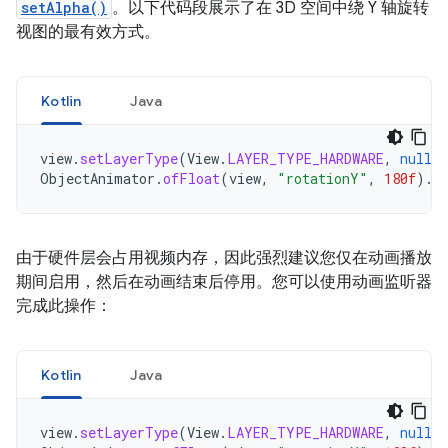
setAlpha()
。以下代码段展示了在 3D 空间中绕 Y 轴旋转
视图的最有效方式。
Kotlin
Java
view
.
setLayerType
(
View
.
LAYER_TYPE_HARDWARE
,
null
)
ObjectAnimator
.
ofFloat
(
view
,
"rotationY"
,
180f
).
s
由于硬件层会占用视频内存，因此强烈建议您仅在动画播放
期间启用，然后在动画结束后停用。您可以使用动画监听器
完成此操作：
Kotlin
Java
view
.
setLayerType
(
View
.
LAYER_TYPE_HARDWARE
,
null
)