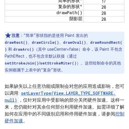
简单的形状*
17
复杂的形状*
28
drawPath()
28
阴影层
28
注意
：“简单”形状指的是使用 Paint 发出的
、
、
、
drawRect()
drawCircle()
drawOval()
drawRoundRect(
和
（其中 useCenter=false）命令，该 Paint 不包含
)
drawArc()
PathEffect，也不包含非默认联接（通过
/
）。这些绘制命令的其他
setStrokeJoin()
setStrokeMiter()
实例都属于上表中的“复杂”形状。
如果缺失以上任意功能或限制会对您的应用造成影响，您可
以调用
setLayerType(View.LAYER_TYPE_SOFTWARE,
null)
，仅针对应用中受影响的部分关闭硬件加速。这样一
来，您仍能针对其余任何部分利用硬件加速。如需详细了解
如何在应用中的不同级别启用和停用硬件加速，请参阅
控制
硬件加速
。