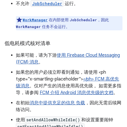
不允许
JobScheduler
运行。
在内部使用
，因此
WorkManager
JobScheduler
任务不会运行。
WorkManager
低电耗模式核对清单
如果可能，请为下游
使用 Firebase Cloud Messaging
(FCM) 消息
。
如果您的用户必须立即看到通知，请使用 <ph
type="x-smartling-placeholder">
</ph> FCM 高优先
级消息
。仅对产生的消息使用高优先级 。如需更多指
导，请参阅
FCM 介绍 Android 消息优先级的文档
。
在初始
消息中提供充足的信息 负载
，因此无需后续网
络访问。
使用
setAndAllowWhileIdle()
和设置重要闹钟
setExactAndAllowWhileIdle()
。