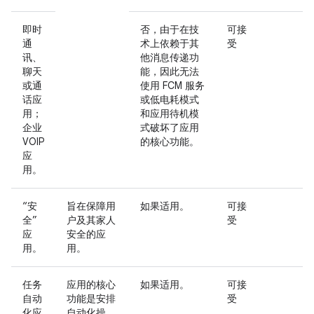
即时
否，由于在技
可接
通
术上依赖于其
受
讯、
他消息传递功
聊天
能，因此无法
或通
使用 FCM 服务
话应
或低电耗模式
用；
和应用待机模
企业
式破坏了应用
VOIP
的核心功能。
应
用。
“安
旨在保障用
如果适用。
可接
全”
户及其家人
受
应
安全的应
用。
用。
任务
应用的核心
如果适用。
可接
自动
功能是安排
受
化应
自动化操