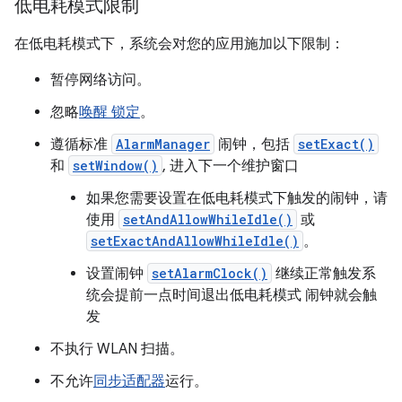
低电耗模式限制
在低电耗模式下，系统会对您的应用施加以下限制：
暂停网络访问。
忽略
唤醒 锁定
。
遵循标准
AlarmManager
闹钟，包括
setExact()
和
setWindow()
, 进入下一个维护窗口
如果您需要设置在低电耗模式下触发的闹钟，请
使用
setAndAllowWhileIdle()
或
setExactAndAllowWhileIdle()
。
设置闹钟
setAlarmClock()
继续正常触发系
统会提前一点时间退出低电耗模式 闹钟就会触
发
不执行 WLAN 扫描。
不允许
同步适配器
运行。