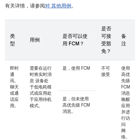
有关详情，请参阅
对 其他用例
。
是否
类
是否可以使
可接
备
用例
型
用 FCM？
受豁
注
免？
即时
需要在运行
是，使用 FCM
不可
使用
通
时将实时消
接受
高优
讯、
息 设备处
先级
聊天
于低电耗模
FCM
或通
式或应用处
消息
是，但未使用
话应
于应用待机
唤醒
高优先级 FCM
用。
模式。
应用
消息。
并进
行访
问
网
络。