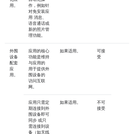
用。
作，例如针
对免安装应
用 消息、
语音通话或
新的照片管
理功能。
外围
应用的核心
如果适用。
可接
设备
功能是维持
受
配套
与应用的
应
用于提供外
用。
围设备的
访问互联
网。
应用只需定
如果适用。
不可
期连接到外
接受
围设备即可
同步 或只
需连接到设
备（如无线