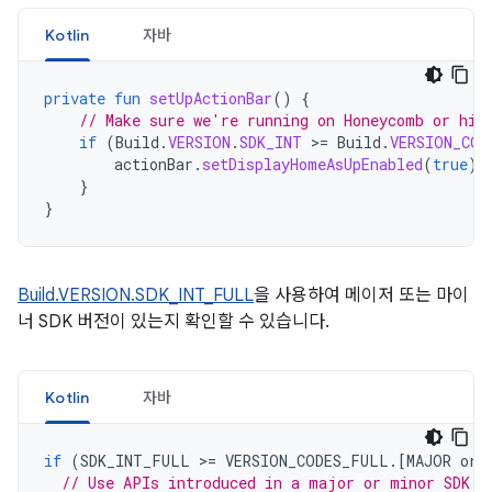
Kotlin
자바
private
fun
setUpActionBar
()
{
// Make sure we're running on Honeycomb or hig
if
(
Build
.
VERSION
.
SDK_INT
>
=
Build
.
VERSION_COD
actionBar
.
setDisplayHomeAsUpEnabled
(
true
)
}
}
Build.VERSION.SDK_INT_FULL
을 사용하여 메이저 또는 마이
너 SDK 버전이 있는지 확인할 수 있습니다.
Kotlin
자바
if
(
SDK_INT_FULL
>
=
VERSION_CODES_FULL
.
[
MAJOR
or
// Use APIs introduced in a major or minor SDK r