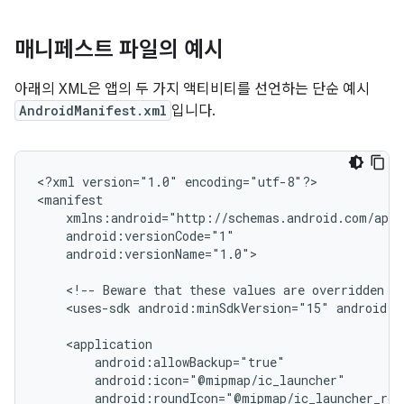
매니페스트 파일의 예시
아래의 XML은 앱의 두 가지 액티비티를 선언하는 단순 예시
AndroidManifest.xml
입니다.
<?xml
version="1.0"
encoding="utf-8"?>

android:versionName="1.0">

<!--
Beware
that
these
values
are
overridden
b
<uses-sdk
android:minSdkVersion="15"
android:t