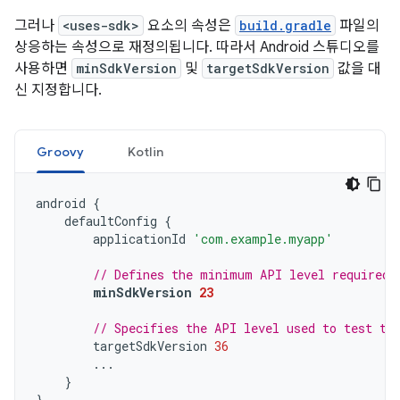
그러나
<uses-sdk>
요소의 속성은
build.gradle
파일의
상응하는 속성으로 재정의됩니다. 따라서 Android 스튜디오를
사용하면
minSdkVersion
및
targetSdkVersion
값을 대
신 지정합니다.
Groovy
Kotlin
android
{
defaultConfig
{
applicationId
'com.example.myapp'
// Defines the minimum API level required 
minSdkVersion
23
// Specifies the API level used to test th
targetSdkVersion
36
...
}
}