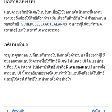
ขอสิทธิ์ในบริบท
แอปควรขอสิทธิ์พิเศษในบริบทเมื่อผู้ใช้ขอการดำเนินการที่เฉพาะ
เจาะจงซึ่งต้องใช้สิทธิ์ดังกล่าว เช่นเดียวกับสิทธิ์รันไทม์ ตัวอย่างเช่น
รอขอสิทธิ์
SCHEDULE_EXACT_ALARMS
จนกว่าผู้ใช้จะกำหนด
เวลาส่งอีเมลในเวลาที่เฉพาะเจาะจง
อธิบายคำขอ
ระบุเหตุผลก่อนเปลี่ยนเส้นทางไปยังการตั้งค่าระบบ เนื่องจากผู้ใช้
จะออกจากแอปชั่วคราวเพื่อให้สิทธิ์พิเศษ ให้แสดง UI ในแอปก่อ
นที่จะเปิด Intent ไปยังหน้า
สิทธิ์เข้าถึงพิเศษของแอป
ในการตั้ง
ค่าระบบ UI นี้ควรอธิบายอย่างชัดเจนว่าทำไมแอปจึงต้องได้รับสิทธิ์
และผู้ใช้ควรให้สิทธิ์ในหน้าการตั้งค่าอย่างไร
ก่อนหน้า
ถัดไป
arrow_back
arrow_forward