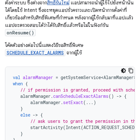
ตั้งค่าระบบ ซึ่งต่างจาก
สิทธิ์รันไทม์
แอปสามารถนำผู้ใช้ไปยังหน้านั้น
ได้โดยใช้ Intent ซึ่งจะหยุดแอปชั่วคราวและเปิดหน้าการตั้งค่าที่
เกี่ยวข้องสำหรับสิทธิ์พิเศษที่กำหนด หลังจากผู้ใช้กลับมาที่แอปแล้ว
แอปจะตรวจสอบได้ว่าได้รับสิทธิ์แล้วหรือไม่ในฟังก์ชัน
onResume()
โค้ดตัวอย่างต่อไปนี้แสดงวิธีขอสิทธิ์พิเศษ
SCHEDULE_EXACT_ALARMS
จากผู้ใช้
val
alarmManager
=
getSystemService<AlarmManager>
(
when
{
// if permission is granted, proceed with sched
alarmManager
.
canScheduleExactAlarms
()
-
>
{
alarmManager
.
setExact
(...)
}
else
-
>
{
// ask users to grant the permission in the
startActivity
(
Intent
(
ACTION_REQUEST_SCHEDUL
}
}