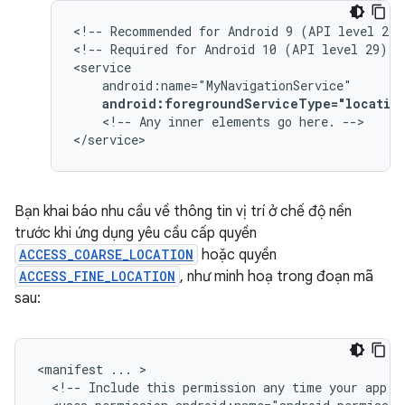
<!--
Recommended
for
Android
9
(API
level
28)
<!--
Required
for
Android
10
(API
level
29)
a
android:foregroundServiceType="locatio
<!--
Any
inner
elements
go
here.
-->

</service>
Bạn khai báo nhu cầu về thông tin vị trí ở chế độ nền
trước khi ứng dụng yêu cầu cấp quyền
ACCESS_COARSE_LOCATION
hoặc quyền
ACCESS_FINE_LOCATION
, như minh hoạ trong đoạn mã
sau:
<manifest
...
<!--
Include
this
permission
any
time
your
app
n