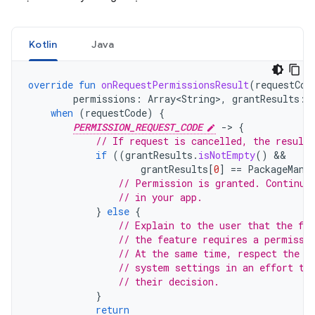
Kotlin
Java
override
fun
onRequestPermissionsResult
(
requestCod
permissions
:
Array<String>
,
grantResults
:
when
(
requestCode
)
{
PERMISSION_REQUEST_CODE
-
>
{
// If request is cancelled, the result
if
((
grantResults
.
isNotEmpty
()
grantResults
[
0
]
==
PackageMana
// Permission is granted. Continue
// in your app.
}
else
{
// Explain to the user that the fea
// the feature requires a permissi
// At the same time, respect the u
// system settings in an effort to
// their decision.
}
return