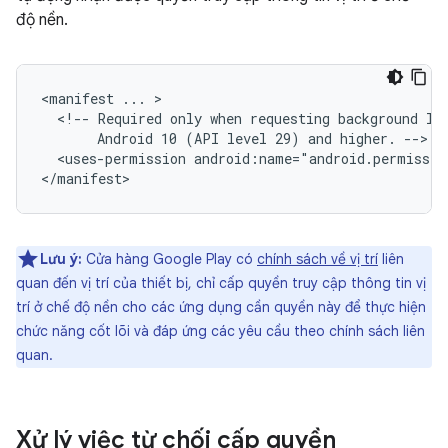
độ nền.
<manifest
...
<!--
Required
only
when
requesting
background
lo
Android
10
(API
level
29)
and
higher.
<uses-permission
android:name="android.permissio
Lưu ý:
Cửa hàng Google Play có
chính sách về vị trí
liên
quan đến vị trí của thiết bị, chỉ cấp quyền truy cập thông tin vị
trí ở chế độ nền cho các ứng dụng cần quyền này để thực hiện
chức năng cốt lõi và đáp ứng các yêu cầu theo chính sách liên
quan.
Xử lý việc từ chối cấp quyền