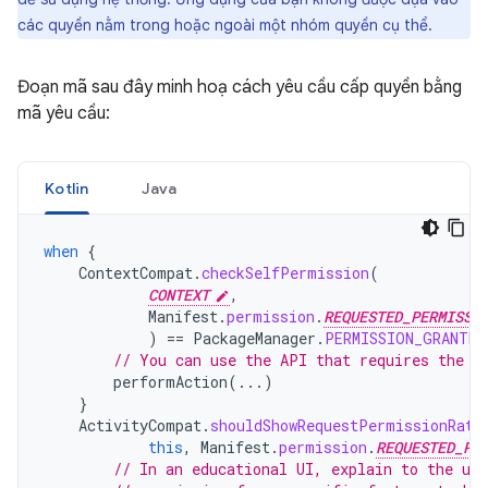
các quyền nằm trong hoặc ngoài một nhóm quyền cụ thể.
Đoạn mã sau đây minh hoạ cách yêu cầu cấp quyền bằng
mã yêu cầu:
Kotlin
Java
when
{
ContextCompat
.
checkSelfPermission
(
CONTEXT
,
Manifest
.
permission
.
REQUESTED_PERMISSI
)
==
PackageManager
.
PERMISSION_GRANTED
// You can use the API that requires the p
performAction
(...)
}
ActivityCompat
.
shouldShowRequestPermissionRati
this
,
Manifest
.
permission
.
REQUESTED_PE
// In an educational UI, explain to the use