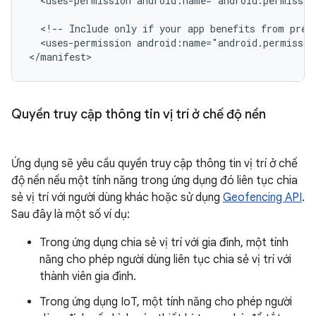
<uses-permission
android:name="android.permissio
<!--
Include
only
if
your
app
benefits
from
prec
<uses-permission
android:name="android.permissio
</manifest>
Quyền truy cập thông tin vị trí ở chế độ nền
Ứng dụng sẽ yêu cầu quyền truy cập thông tin vị trí ở chế
độ nền nếu một tính năng trong ứng dụng đó liên tục chia
sẻ vị trí với người dùng khác hoặc sử dụng
Geofencing API
.
Sau đây là một số ví dụ:
Trong ứng dụng chia sẻ vị trí với gia đình, một tính
năng cho phép người dùng liên tục chia sẻ vị trí với
thành viên gia đình.
Trong ứng dụng IoT, một tính năng cho phép người