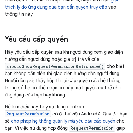
quan đến vị trí, micrô hoặc camera, hãy cân nhắc
giải
thích lý do ứng dụng của bạn cần quyền truy cập
vào
thông tin này.
Yêu cầu cấp quyền
Hãy yêu cầu cấp quyền sau khi người dùng xem giao diện
hướng dẫn người dùng hoặc giá trị trả về của
shouldShowRequestPermissionRationale()
cho biết
bạn không cần hiển thị giao diện hướng dẫn người dùng.
Người dùng sẽ thấy hộp thoại cấp quyền của hệ thống,
trong đó họ có thể chọn có cấp một quyền cụ thể cho
ứng dụng của bạn hay không.
Để làm điều này, hãy sử dụng contract
RequestPermission
có ở thư viện AndroidX. Qua đó bạn
sẽ
cho phép hệ thống quản lý mã yêu cầu cấp quyền
cho
bạn. Vì việc sử dụng hợp đồng
RequestPermission
giúp