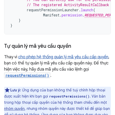
// The registered ActivityResultCallback g
requestPermissionLauncher
.
launch
(
Manifest
.
permission
.
REQUESTED_PERM
}
}
Tự quản lý mã yêu cầu quyền
Thay vì
cho phép hệ thống quản lý mã yêu cầu cấp quyền
,
bạn có thể tự quản lý mã yêu cầu cấp quyền này. Để thực
hiện việc này, hãy đưa mã yêu cầu vào lệnh gọi
requestPermissions()
.
Lưu ý:
Ứng dụng của bạn không thể tuỳ chỉnh hộp thoại
được xuất hiện khi bạn gọi
. Văn bản
requestPermissions()
trong hộp thoại cấp quyền của hệ thống tham chiếu đến một
nhóm quyền
, nhưng nhóm quyền này được thiết kế để giúp bạn
dễ sử dụng hệ thống. Ứng dụng của bạn không được dựa vào