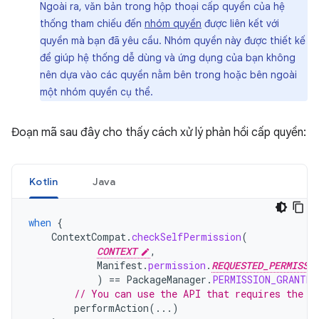
Ngoài ra, văn bản trong hộp thoại cấp quyền của hệ
thống tham chiếu đến
nhóm quyền
được liên kết với
quyền mà bạn đã yêu cầu. Nhóm quyền này được thiết kế
để giúp hệ thống dễ dùng và ứng dụng của bạn không
nên dựa vào các quyền nằm bên trong hoặc bên ngoài
một nhóm quyền cụ thể.
Đoạn mã sau đây cho thấy cách xử lý phản hồi cấp quyền:
Kotlin
Java
when
{
ContextCompat
.
checkSelfPermission
(
CONTEXT
,
Manifest
.
permission
.
REQUESTED_PERMISSI
)
==
PackageManager
.
PERMISSION_GRANTED
// You can use the API that requires the p
performAction
(...)