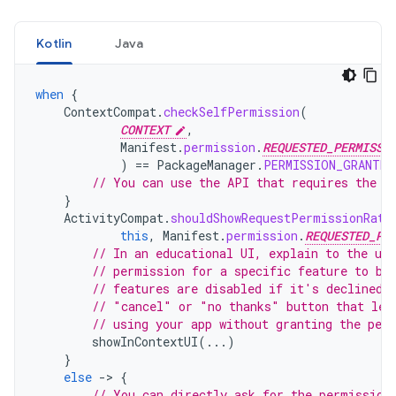
Kotlin
Java
when
{
ContextCompat
.
checkSelfPermission
(
CONTEXT
,
Manifest
.
permission
.
REQUESTED_PERMISSI
)
==
PackageManager
.
PERMISSION_GRANTED
// You can use the API that requires the p
}
ActivityCompat
.
shouldShowRequestPermissionRati
this
,
Manifest
.
permission
.
REQUESTED_PE
// In an educational UI, explain to the use
// permission for a specific feature to be
// features are disabled if it's declined.
// "cancel" or "no thanks" button that let
// using your app without granting the per
showInContextUI
(...)
}
else
-
>
{
// You can directly ask for the permission