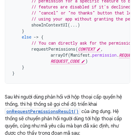
// permission for a specific feature to be
// features are disabled if it's declined.
// "cancel" or "no thanks" button that let
// using your app without granting the per
showInContextUI
(...)
}
else
-
>
{
// You can directly ask for the permission
requestPermissions
(
CONTEXT
,
arrayOf
(
Manifest
.
permission
.
REQUES
REQUEST_CODE
)
}
}
Sau khi người dùng phản hồi với hộp thoại cấp quyền hệ
thống, thì hệ thống sẽ gọi chế độ triển khai
onRequestPermissionsResult()
của ứng dụng. Hệ
thống sẽ chuyển phản hồi người dùng tới hộp thoại cấp
quyền, cũng như mã yêu cầu mà bạn đã xác định, như
được cho thấy trong đoạn mã sau: