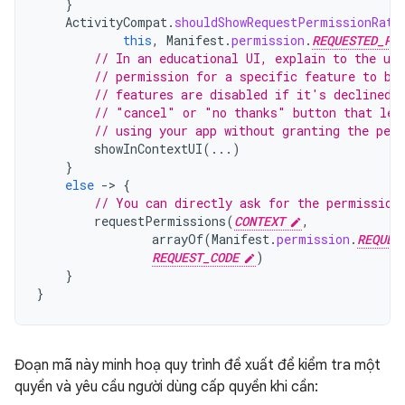
}
ActivityCompat
.
shouldShowRequestPermissionRati
this
,
Manifest
.
permission
.
REQUESTED_PE
// In an educational UI, explain to the use
// permission for a specific feature to be
// features are disabled if it's declined.
// "cancel" or "no thanks" button that let
// using your app without granting the per
showInContextUI
(...)
}
else
-
>
{
// You can directly ask for the permission
requestPermissions
(
CONTEXT
,
arrayOf
(
Manifest
.
permission
.
REQUES
REQUEST_CODE
)
}
}
Đoạn mã này minh hoạ quy trình đề xuất để kiểm tra một
quyền và yêu cầu người dùng cấp quyền khi cần: