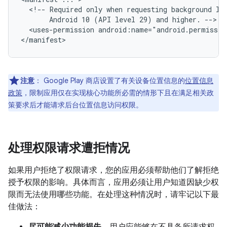
<!--
Required
only
when
requesting
background
lo
Android
10
(API
level
29)
and
higher.
<uses-permission
android:name="android.permissio
注意
：
Google Play 商店设置了有关设备位置信息的
位置信息
政策
，限制应用仅在实现核心功能所必需的情形下且在满足相关政
策要求后才能请求后台位置信息访问权限。
处理权限请求遭拒情况
如果用户拒绝了权限请求，您的应用必须帮助他们了解拒绝
授予权限的影响。具体而言，应用必须让用户知道因缺少权
限而无法使用哪些功能。在处理这种情况时，请牢记以下最
佳做法：