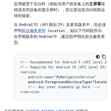
应用被置于后台时（例如当用户按设备上的
主屏幕
按
钮或关闭设备的显示屏时），其位置信息访问权限会
得到保留。
在 Android 10（API 级别 29）及更高版本中，您必须
声明
前台服务类型
location
，如以下代码段所示。
在早期版本的 Android 中，建议您声明此前台服务类
型。
<!--
Recommended
for
Android
9
(API
level
28)
<!--
Required
for
Android
10
(API
level
29)
a
android:foregroundServiceType="locatio
<!--
Any
inner
elements
go
here.
-->

</service>