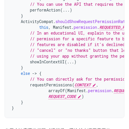
// You can use the API that requires the p
performAction
(...)
}
ActivityCompat
.
shouldShowRequestPermissionRati
this
,
Manifest
.
permission
.
REQUESTED_PE
// In an educational UI, explain to the use
// permission for a specific feature to be
// features are disabled if it's declined.
// "cancel" or "no thanks" button that let
// using your app without granting the per
showInContextUI
(...)
}
else
-
>
{
// You can directly ask for the permission
requestPermissions
(
CONTEXT
,
arrayOf
(
Manifest
.
permission
.
REQUES
REQUEST_CODE
)
}
}