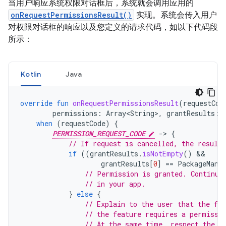
当用户响应系统权限对话框后，系统就会调用应用的
onRequestPermissionsResult()
实现。系统会传入用户
对权限对话框的响应以及您定义的请求代码，如以下代码段
所示：
Kotlin
Java
override
fun
onRequestPermissionsResult
(
requestCod
permissions
:
Array<String>
,
grantResults
:
when
(
requestCode
)
{
PERMISSION_REQUEST_CODE
-
>
{
// If request is cancelled, the result
if
((
grantResults
.
isNotEmpty
()
grantResults
[
0
]
==
PackageMana
// Permission is granted. Continue
// in your app.
}
else
{
// Explain to the user that the fea
// the feature requires a permissi
// At the same time, respect the u