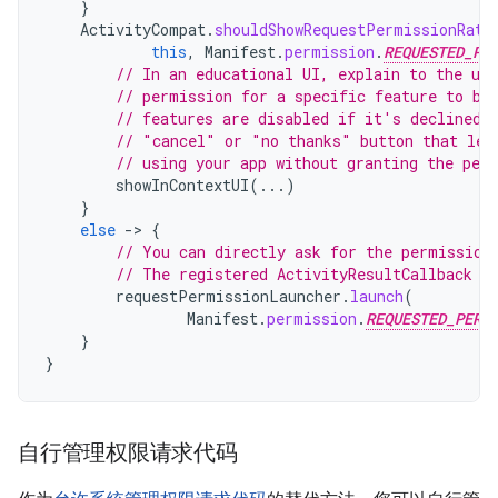
}
ActivityCompat
.
shouldShowRequestPermissionRati
this
,
Manifest
.
permission
.
REQUESTED_PE
// In an educational UI, explain to the use
// permission for a specific feature to be
// features are disabled if it's declined.
// "cancel" or "no thanks" button that let
// using your app without granting the per
showInContextUI
(...)
}
else
-
>
{
// You can directly ask for the permission
// The registered ActivityResultCallback g
requestPermissionLauncher
.
launch
(
Manifest
.
permission
.
REQUESTED_PERM
}
}
自行管理权限请求代码