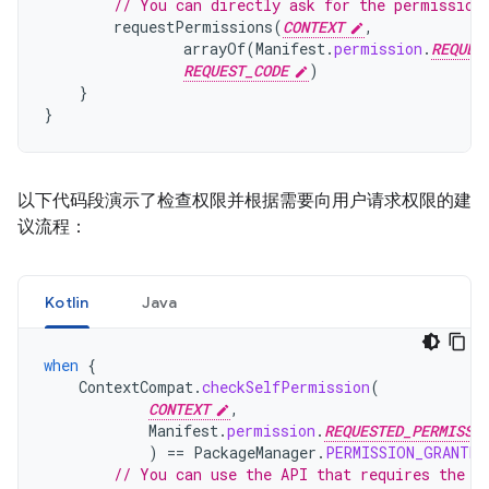
// You can directly ask for the permission
requestPermissions
(
CONTEXT
,
arrayOf
(
Manifest
.
permission
.
REQUES
REQUEST_CODE
)
}
}
以下代码段演示了检查权限并根据需要向用户请求权限的建
议流程：
Kotlin
Java
when
{
ContextCompat
.
checkSelfPermission
(
CONTEXT
,
Manifest
.
permission
.
REQUESTED_PERMISSI
)
==
PackageManager
.
PERMISSION_GRANTED
// You can use the API that requires the p