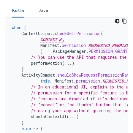
Kotlin
Java
when
{
ContextCompat
.
checkSelfPermission
(
CONTEXT
,
Manifest
.
permission
.
REQUESTED_PERMISSI
)
==
PackageManager
.
PERMISSION_GRANTED
// You can use the API that requires the p
performAction
(...)
}
ActivityCompat
.
shouldShowRequestPermissionRati
this
,
Manifest
.
permission
.
REQUESTED_PE
// In an educational UI, explain to the use
// permission for a specific feature to be
// features are disabled if it's declined.
// "cancel" or "no thanks" button that let
// using your app without granting the per
showInContextUI
(...)
}
else
-
>
{