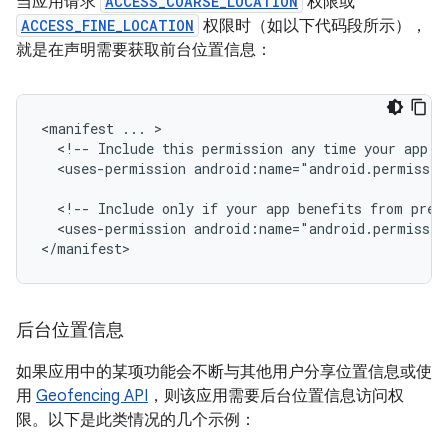
当应用请求
ACCESS_COARSE_LOCATION
权限或
ACCESS_FINE_LOCATION
权限时（如以下代码段所示），
就是在声明需要获取前台位置信息：
<manifest
...
<!--
Include
this
permission
any
time
your
app
n
<uses-permission
android:name="android.permissio
<!--
Include
only
if
your
app
benefits
from
prec
<uses-permission
android:name="android.permissio
</manifest>
后台位置信息
如果应用中的某项功能会不断与其他用户分享位置信息或使
用
Geofencing API
，则该应用需要后台位置信息访问权
限。以下是此类情况的几个示例：