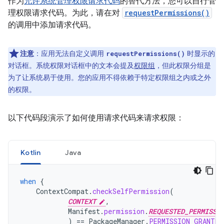
作为
允许系统管理权限请求代码
的替代方法，您可以自行管
理权限请求代码。为此，请在对
requestPermissions()
的调用中添加请求代码。
注意
：应用无法自定义调用
时显示的
requestPermissions()
对话框。系统权限对话框中的文本会提及
权限组
，但此权限分组是
为了让系统易于使用。您的应用不得依赖于特定权限组之内或之外
的权限。
以下代码段演示了如何使用请求代码来请求权限：
Kotlin
Java
when
{
ContextCompat
.
checkSelfPermission
(
CONTEXT
,
Manifest
.
permission
.
REQUESTED_PERMISSI
)
==
PackageManager
.
PERMISSION_GRANTED