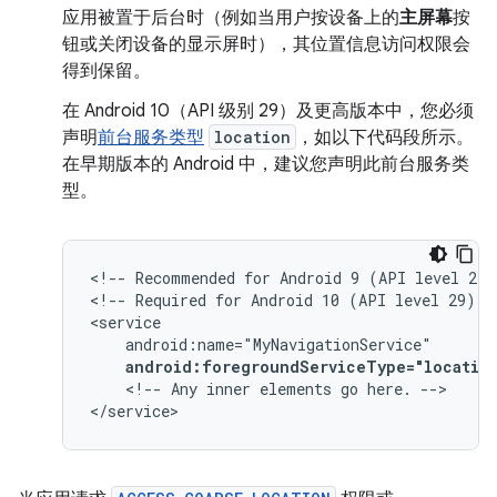
应用被置于后台时（例如当用户按设备上的
主屏幕
按
钮或关闭设备的显示屏时），其位置信息访问权限会
得到保留。
在 Android 10（API 级别 29）及更高版本中，您必须
声明
前台服务类型
location
，如以下代码段所示。
在早期版本的 Android 中，建议您声明此前台服务类
型。
<!--
Recommended
for
Android
9
(API
level
28)
<!--
Required
for
Android
10
(API
level
29)
a
android:foregroundServiceType="locatio
<!--
Any
inner
elements
go
here.
-->

</service>