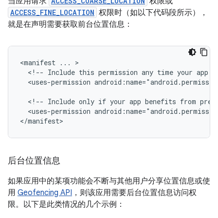
当应用请求
ACCESS_COARSE_LOCATION
权限或
ACCESS_FINE_LOCATION
权限时（如以下代码段所示），
就是在声明需要获取前台位置信息：
<manifest
...
<!--
Include
this
permission
any
time
your
app
n
<uses-permission
android:name="android.permissio
<!--
Include
only
if
your
app
benefits
from
prec
<uses-permission
android:name="android.permissio
</manifest>
后台位置信息
如果应用中的某项功能会不断与其他用户分享位置信息或使
用
Geofencing API
，则该应用需要后台位置信息访问权
限。以下是此类情况的几个示例：