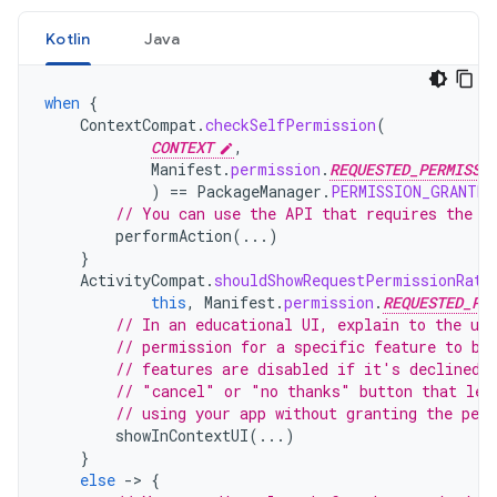
Kotlin
Java
when
{
ContextCompat
.
checkSelfPermission
(
CONTEXT
,
Manifest
.
permission
.
REQUESTED_PERMISSI
)
==
PackageManager
.
PERMISSION_GRANTED
// You can use the API that requires the p
performAction
(...)
}
ActivityCompat
.
shouldShowRequestPermissionRati
this
,
Manifest
.
permission
.
REQUESTED_PE
// In an educational UI, explain to the use
// permission for a specific feature to be
// features are disabled if it's declined.
// "cancel" or "no thanks" button that let
// using your app without granting the per
showInContextUI
(...)
}
else
-
>
{