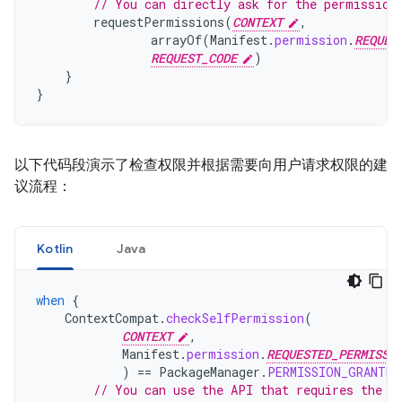
// You can directly ask for the permission
requestPermissions
(
CONTEXT
,
arrayOf
(
Manifest
.
permission
.
REQUES
REQUEST_CODE
)
}
}
以下代码段演示了检查权限并根据需要向用户请求权限的建
议流程：
Kotlin
Java
when
{
ContextCompat
.
checkSelfPermission
(
CONTEXT
,
Manifest
.
permission
.
REQUESTED_PERMISSI
)
==
PackageManager
.
PERMISSION_GRANTED
// You can use the API that requires the p