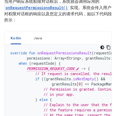
当用户响应系统权限对话框后，系统就会调用应用的
onRequestPermissionsResult()
实现。系统会传入用户
对权限对话框的响应以及您定义的请求代码，如以下代码段
所示：
Kotlin
Java
override
fun
onRequestPermissionsResult
(
requestCod
permissions
:
Array<String>
,
grantResults
:
when
(
requestCode
)
{
PERMISSION_REQUEST_CODE
-
>
{
// If request is cancelled, the result
if
((
grantResults
.
isNotEmpty
()
grantResults
[
0
]
==
PackageMana
// Permission is granted. Continue
// in your app.
}
else
{
// Explain to the user that the fea
// the feature requires a permissi
// At the same time, respect the u