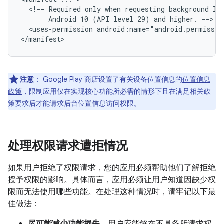
<!--
Required
only
when
requesting
background
lo
Android
10
(API
level
29)
and
higher.
<uses-permission
android:name="android.permissio
注意
：
Google Play 商店设置了有关设备位置信息的
位置信息
政策
，限制应用仅在实现核心功能所必需的情形下且在满足相关政
策要求后才能请求后台位置信息访问权限。
处理权限请求遭拒情况
如果用户拒绝了权限请求，您的应用必须帮助他们了解拒绝
授予权限的影响。具体而言，应用必须让用户知道因缺少权
限而无法使用哪些功能。在处理这种情况时，请牢记以下最
佳做法：