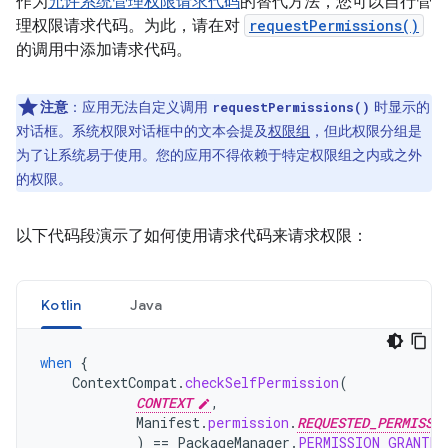
作为
允许系统管理权限请求代码
的替代方法，您可以自行管
理权限请求代码。为此，请在对
requestPermissions()
的调用中添加请求代码。
注意
：应用无法自定义调用
时显示的
requestPermissions()
对话框。系统权限对话框中的文本会提及
权限组
，但此权限分组是
为了让系统易于使用。您的应用不得依赖于特定权限组之内或之外
的权限。
以下代码段演示了如何使用请求代码来请求权限：
Kotlin
Java
when
{
ContextCompat
.
checkSelfPermission
(
CONTEXT
,
Manifest
.
permission
.
REQUESTED_PERMISSI
)
==
PackageManager
.
PERMISSION_GRANTED