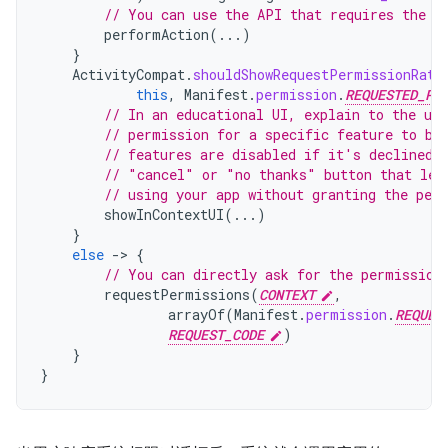
// You can use the API that requires the p
performAction
(...)
}
ActivityCompat
.
shouldShowRequestPermissionRati
this
,
Manifest
.
permission
.
REQUESTED_PE
// In an educational UI, explain to the use
// permission for a specific feature to be
// features are disabled if it's declined.
// "cancel" or "no thanks" button that let
// using your app without granting the per
showInContextUI
(...)
}
else
-
>
{
// You can directly ask for the permission
requestPermissions
(
CONTEXT
,
arrayOf
(
Manifest
.
permission
.
REQUES
REQUEST_CODE
)
}
}