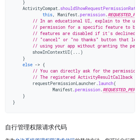
}
ActivityCompat
.
shouldShowRequestPermissionRati
this
,
Manifest
.
permission
.
REQUESTED_PE
// In an educational UI, explain to the use
// permission for a specific feature to be
// features are disabled if it's declined.
// "cancel" or "no thanks" button that let
// using your app without granting the per
showInContextUI
(...)
}
else
-
>
{
// You can directly ask for the permission
// The registered ActivityResultCallback g
requestPermissionLauncher
.
launch
(
Manifest
.
permission
.
REQUESTED_PERM
}
}
自行管理权限请求代码