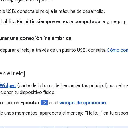
 reloj, sigue estos pasos:
le USB, conecta el reloj a la máquina de desarrollo.
, habilita
Permitir siempre en esta computadora
y, luego, 
rar una conexión inalámbrica
 depurar el reloj a través de un puerto USB, consulta
Cómo cone
en el reloj
 Widget
(parte de la barra de herramientas principal), usa el m
cionar tu dispositivo físico.
n el botón
Ejecutar
en el
widget de ejecución
.
e unos momentos, aparecerá el mensaje "Hello…" en tu disposi