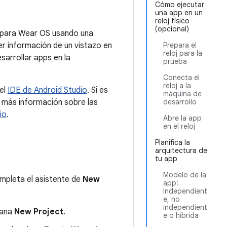
Cómo ejecutar
una app en un
reloj físico
(opcional)
p para Wear OS usando una
ver información de un vistazo en
Prepara el
reloj para la
arrollar apps en la
prueba
Conecta el
reloj a la
 el
IDE de Android Studio
. Si es
máquina de
 más información sobre las
desarrollo
io
.
Abre la app
en el reloj
Planifica la
arquitectura de
tu app
Modelo de la
ompleta el asistente de
New
app:
Independient
e, no
independient
tana
New Project
.
e o híbrida