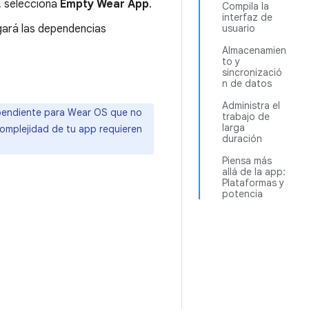
l, selecciona
Empty Wear App
.
Compila la
interfaz de
gará las dependencias
usuario
Almacenamien
to y
sincronizació
n de datos
Administra el
pendiente para Wear OS que no
trabajo de
larga
 complejidad de tu app requieren
duración
Piensa más
allá de la app:
Plataformas y
potencia
: