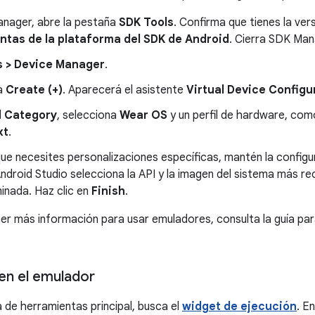
nager, abre la pestaña
SDK Tools
. Confirma que tienes la ver
ntas de la plataforma del SDK de Android
. Cierra SDK Man
s > Device Manager
.
a
Create (+)
. Aparecerá el asistente
Virtual Device Configu
l
Category
, selecciona
Wear OS
y un perfil de hardware, co
xt
.
ue necesites personalizaciones específicas, mantén la config
Android Studio selecciona la API y la imagen del sistema más r
inada. Haz clic en
Finish
.
ner más información para usar emuladores, consulta la guía pa
 en el emulador
a de herramientas principal, busca el
widget de ejecución
. E