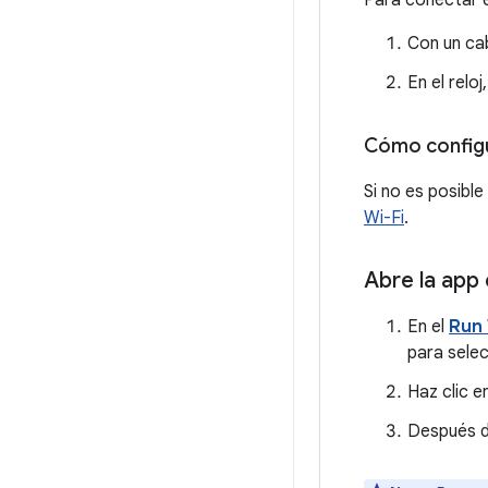
Para conectar el
Con un cab
En el reloj
Cómo configu
Si no es posible
Wi-Fi
.
Abre la app 
En el
Run
para selec
Haz clic e
Después d