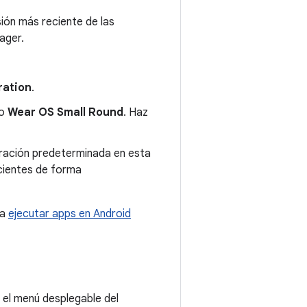
sión más reciente de las
ager.
ration
.
mo
Wear OS Small Round
. Haz
uración predeterminada en esta
ecientes de forma
ra
ejecutar apps en Android
n el menú desplegable del