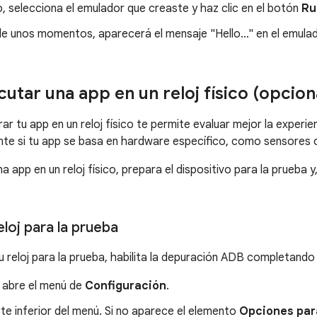
o, selecciona el emulador que creaste y haz clic en el botón
Ru
e unos momentos, aparecerá el mensaje "Hello…" en el emulad
utar una app en un reloj físico (opcion
ar tu app en un reloj físico te permite evaluar mejor la experi
te si tu app se basa en hardware específico, como sensores 
a app en un reloj físico, prepara el dispositivo para la prueba 
eloj para la prueba
u reloj para la prueba, habilita la depuración ADB completando 
j, abre el menú de
Configuración
.
rte inferior del menú. Si no aparece el elemento
Opciones par