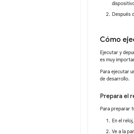
dispositiv
Después d
Cómo ejec
Ejecutar y depur
es muy importan
Para ejecutar un
de desarrollo.
Prepara el r
Para preparar t
En el relo
Ve a la pa