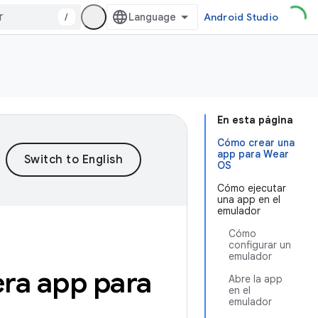
/
Android Studio
En esta página
Cómo crear una
app para Wear
OS
Cómo ejecutar
una app en el
emulador
Cómo
configurar un
emulador
era app para
Abre la app
en el
emulador