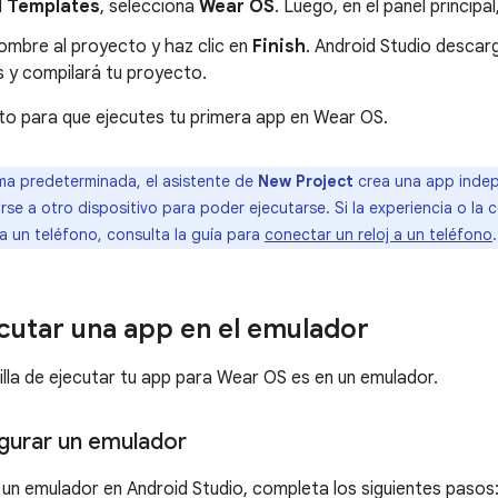
l
Templates
, selecciona
Wear OS
. Luego, en el panel principa
ombre al proyecto y haz clic en
Finish
. Android Studio descar
s y compilará tu proyecto.
sto para que ejecutes tu primera app en Wear OS.
a predeterminada, el asistente de
New Project
crea una app inde
se a otro dispositivo para poder ejecutarse. Si la experiencia o la
a un teléfono, consulta la guía para
conectar un reloj a un teléfono
.
utar una app en el emulador
lla de ejecutar tu app para Wear OS es en un emulador.
gurar un emulador
 un emulador en Android Studio, completa los siguientes pasos