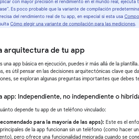
plicar con mayor precisión el rendimiento en el mundo real, ejecuta 
ease". Es poco probable que la variante de compilación predetermi
ecisa del rendimiento real de tu app, en especial si esta usa
Compo
sulta
Cómo elegir una variante de compilación para las mediciones
.
la arquitectura de tu app
s una app básica en ejecución, puedes ir más allá de la plantil
s, es útil pensar en las decisiones arquitectónicas clave que d
iones, se exploran algunas preguntas importantes que debes t
a app: Independiente
,
no independiente o híbrid
uánto depende tu app de un teléfono vinculado:
recomendado para la mayoría de las apps):
Este es el enfo
principales de la app funcionan sin un teléfono (como hacer u
ento), pero ofrece una funcionalidad mejorada cuando se con