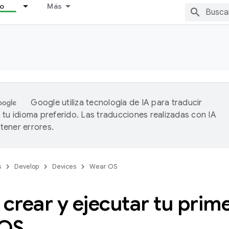
lo
Más
Google utiliza tecnología de IA para traducir
 tu idioma preferido. Las traducciones realizadas con IA
ener errores.
s
Develop
Devices
Wear OS
rear y ejecutar tu prim
 OS