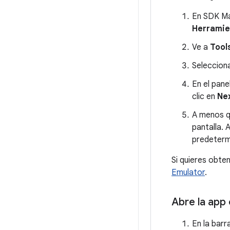
En SDK Ma
Herramie
Ve a
Tool
Seleccion
En el pane
clic en
Ne
A menos q
pantalla. 
predeterm
Si quieres obte
Emulator
.
Abre la app
En la barr