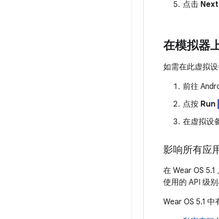
点击
Next
在模拟器
如需在此虚拟设
前往 And
点按
Run
在虚拟设
影响所有应
在 Wear OS
使用的 API 级别与
Wear OS 5