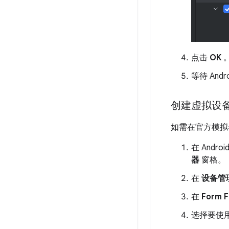
点击
OK
等待 And
创建虚拟设
如需在官方模拟
在 Andro
器
窗格。
在
设备管
在
Form F
选择要使用的