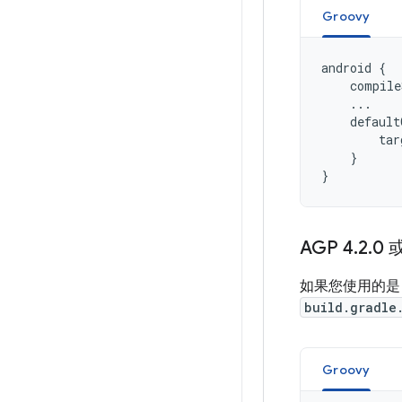
Groovy
android
{
compile
...
default
tar
}
}
AGP 4
.
2
.
0
如果您使用的是 A
build.gradle
Groovy