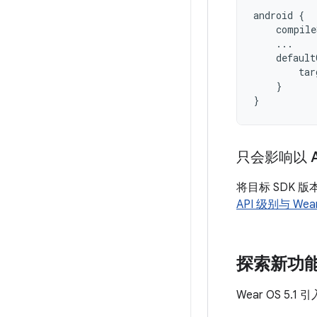
android
{
compile
...
default
tar
}
}
只会影响以 A
将目标 SDK 版本
API 级别与 Wear 
探索新功
Wear OS 5