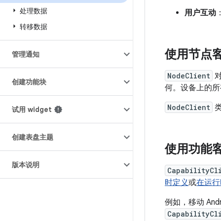
处理数据
用户互动
转移数据
使用节点
管理通知
NodeClient
对
创建功能块
何。设备上的所
NodeClient
类
试用 widget
创建表盘主题
使用功能
版本说明
CapabilityCl
时定义
或
在运行
例如，移动 An
CapabilityCl